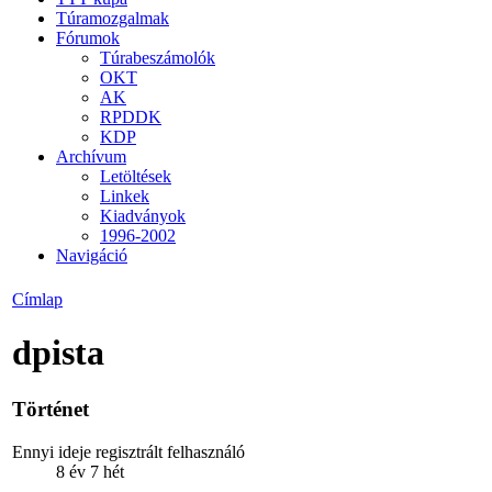
Túramozgalmak
Fórumok
Túrabeszámolók
OKT
AK
RPDDK
KDP
Archívum
Letöltések
Linkek
Kiadványok
1996-2002
Navigáció
Címlap
dpista
Történet
Ennyi ideje regisztrált felhasználó
8 év 7 hét