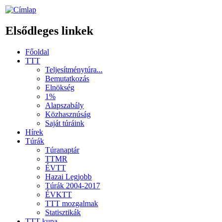
Elsődleges linkek
Főoldal
TTT
Teljesítménytúra...
Bemutatkozás
Elnökség
1%
Alapszabály
Közhasznúság
Saját túráink
Hírek
Túrák
Túranaptár
TTMR
ÉVTT
Hazai Legjobb
Túrák 2004-2017
ÉVKTT
TTT mozgalmak
Statisztikák
TTT kupa