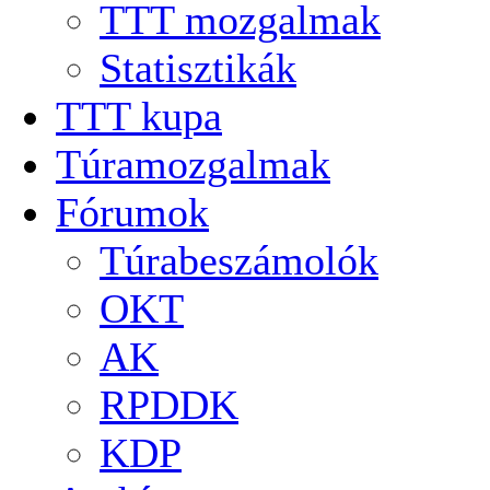
TTT mozgalmak
Statisztikák
TTT kupa
Túramozgalmak
Fórumok
Túrabeszámolók
OKT
AK
RPDDK
KDP