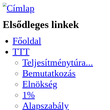
Elsődleges linkek
Főoldal
TTT
Teljesítménytúra...
Bemutatkozás
Elnökség
1%
Alapszabály