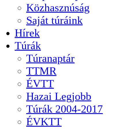
Közhasznúság
Saját túráink
Hírek
Túrák
Túranaptár
TTMR
ÉVTT
Hazai Legjobb
Túrák 2004-2017
ÉVKTT