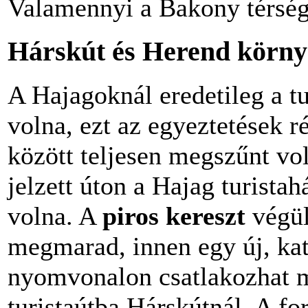
Valamennyi a Bakony térség
Hárskút és Herend körny
A Hajagoknál eredetileg a t
volna, ezt az egyeztetések r
között teljesen megszűnt vol
jelzett úton a Hajag turistah
volna. A
piros kereszt
végül
megmarad, innen egy új, kat
nyomvonalon csatlakozhat ma
turistaútba Hárskútnál. A for