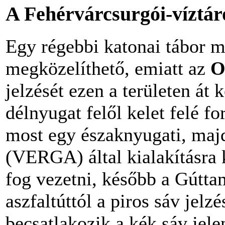
A Fehérvárcsurgói-víztáro
Egy régebbi katonai tábor m
megközelíthető, emiatt az
O
jelzését ezen a területen át 
délnyugat felől kelet felé fo
most egy északnyugati, maj
(VERGA) által kialakításra k
fog vezetni, később a Gútta
aszfaltúttól a piros sáv jelz
becsatlakozik a kék sáv jel