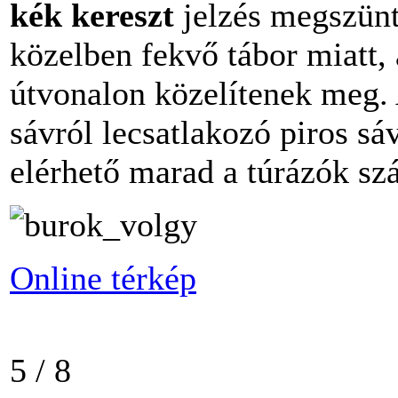
kék kereszt
jelzés megszünte
közelben fekvő tábor miatt,
útvonalon közelítenek meg. 
sávról lecsatlakozó piros sá
elérhető marad a túrázók sz
Online térkép
5 / 8