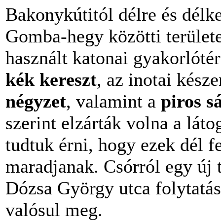
Bakonykútitól délre és délke
Gomba-hegy közötti terület
használt katonai gyakorlóté
kék kereszt
, az inotai kész
négyzet
, valamint a
piros s
szerint elzárták volna a láto
tudtuk érni, hogy ezek dél 
maradjanak. Csórról egy új t
Dózsa György utca folytatás
valósul meg.