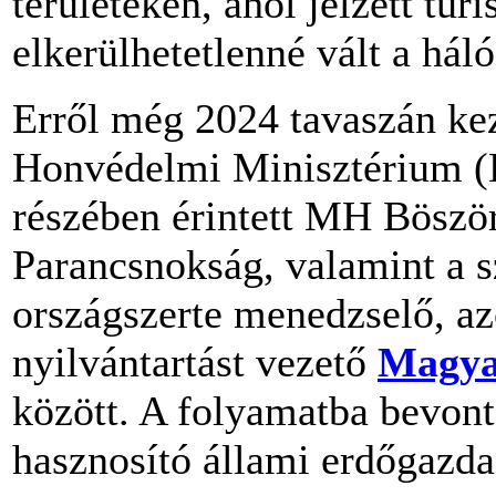
területeken, ahol jelzett tur
elkerülhetetlenné vált a hál
Erről még 2024 tavaszán ke
Honvédelmi Minisztérium (H
részében érintett MH Böszö
Parancsnokság, valamint a s
országszerte menedzselő, a
nyilvántartást vezető
Magya
között. A folyamatba bevont
hasznosító állami erdőgazda