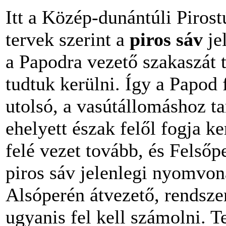
Itt a Közép-dunántúli Pirost
tervek szerint a
piros sáv
jel
a Papodra vezető szakaszát t
tudtuk kerülni. Így a Papod 
utolsó, a vasútállomáshoz ta
ehelyett észak felől fogja ke
felé vezet tovább, és Felsőp
piros sáv jelenlegi nyomvona
Alsóperén átvezető, rendszer
ugyanis fel kell számolni. T