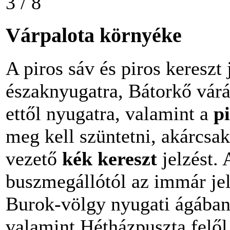
3 / 8
Várpalota környéke
A piros sáv és piros kereszt
északnyugatra, Bátorkő vár
ettől nyugatra, valamint a
pi
meg kell szüntetni, akárcsak
vezető
kék kereszt
jelzést. 
buszmegállótól az immár jel
Burok-völgy nyugati ágában 
valamint Hétházpuszta felől