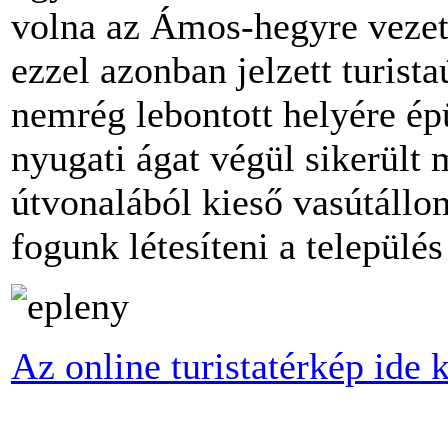
volna az Ámos-hegyre veze
ezzel azonban jelzett turista
nemrég lebontott helyére épü
nyugati ágat végül sikerült
útvonalából kieső vasútállom
fogunk létesíteni a település 
Az online turistatérkép ide k