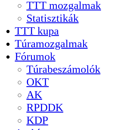
TTT mozgalmak
Statisztikák
TTT kupa
Túramozgalmak
Fórumok
Túrabeszámolók
OKT
AK
RPDDK
KDP