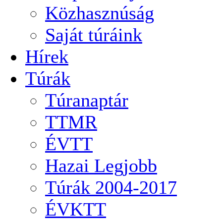
Közhasznúság
Saját túráink
Hírek
Túrák
Túranaptár
TTMR
ÉVTT
Hazai Legjobb
Túrák 2004-2017
ÉVKTT