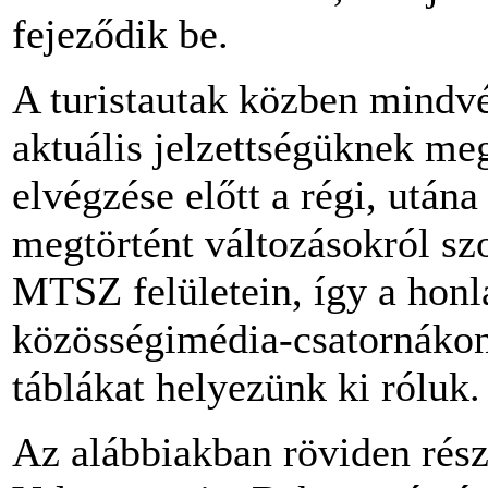
fejeződik be.
A turistautak közben mindv
aktuális jelzettségüknek me
elvégzése előtt a régi, után
megtörtént változásokról sz
MTSZ felületein, így a honl
közösségimédia-csatornákon,
táblákat helyezünk ki róluk.
Az alábbiakban röviden rész