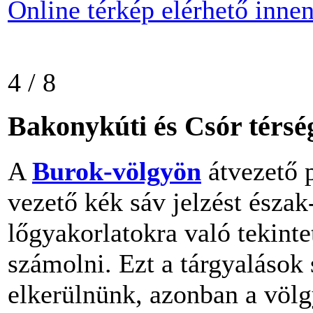
Online térkép elérhető inne
4 / 8
Bakonykúti és Csór térsé
A
Burok-völgyön
átvezető p
vezető kék sáv jelzést észak
lőgyakorlatokra való tekintet
számolni. Ezt a tárgyalások 
elkerülnünk, azonban a völg