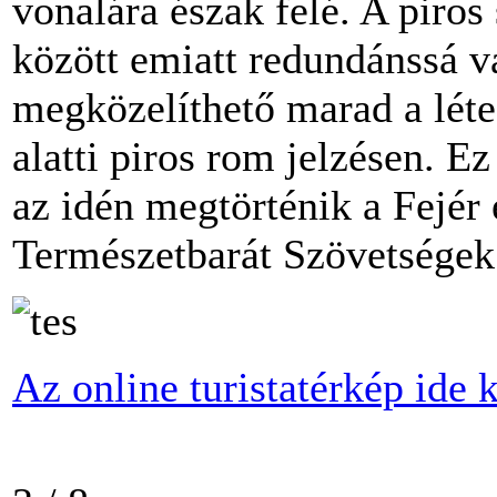
vonalára észak felé. A piro
között emiatt redundánssá vá
megközelíthető marad a léte
alatti piros rom jelzésen. E
az idén megtörténik a Fejé
Természetbarát Szövetsége
Az online turistatérkép ide k