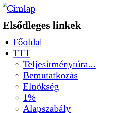
Elsődleges linkek
Főoldal
TTT
Teljesítménytúra...
Bemutatkozás
Elnökség
1%
Alapszabály