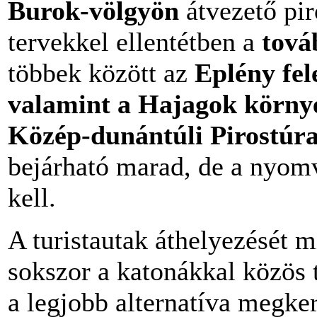
Burok-völgyön
átvezető pir
tervekkel ellentétben a
tová
többek között az
Eplény fel
valamint a Hajagok körny
Közép-dunántúli Pirostúr
bejárható marad, de a nyom
kell.
A turistautak áthelyezését m
sokszor a katonákkal közös 
a legjobb alternatíva megker