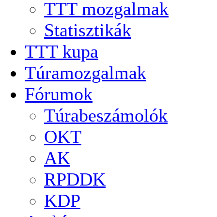
TTT mozgalmak
Statisztikák
TTT kupa
Túramozgalmak
Fórumok
Túrabeszámolók
OKT
AK
RPDDK
KDP