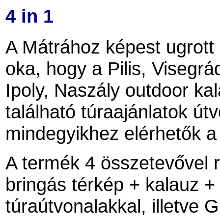
4 in 1
A Mátrához képest ugrott
oka, hogy a Pilis, Visegrá
Ipoly, Naszály outdoor ka
található túraajánlatok útvo
mindegyikhez elérhetők 
A termék 4 összetevővel r
bringás térkép + kalauz + 
túraútvonalakkal, illetv