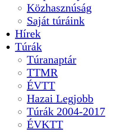
Közhasznúság
Saját túráink
Hírek
Túrák
Túranaptár
TTMR
ÉVTT
Hazai Legjobb
Túrák 2004-2017
ÉVKTT