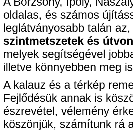
A Börzsöny, Ipoly, Naszál
oldalas, és számos újítás
leglátványosabb talán az,
szintmetszetek és útvon
melyek segítségével jobba
illetve könnyebben meg is
A kalauz és a térkép reme
Fejlődésük annak is kösz
észrevétel, vélemény érke
köszönjük, számítunk rá a