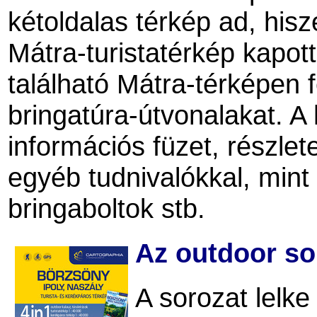
kétoldalas térkép ad, hisz
Mátra-turistatérkép kapot
található Mátra-térképen fe
bringatúra-útvonalakat. 
információs füzet, részletes
egyéb tudnivalókkal, mint
bringaboltok stb.
Az outdoor sor
A sorozat lelke