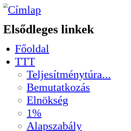
Elsődleges linkek
Főoldal
TTT
Teljesítménytúra...
Bemutatkozás
Elnökség
1%
Alapszabály