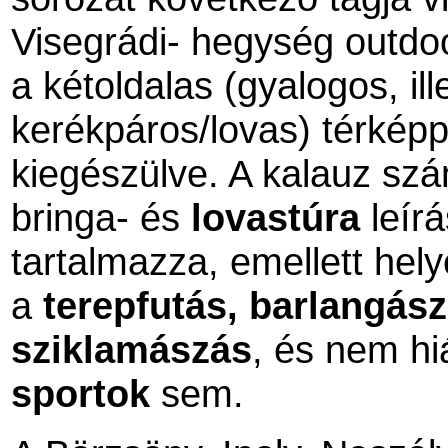
Visegrádi-
hegység outdoor
a kétoldalas (gyalogos, ill
kerékpáros/lovas) térképp
kiegészülve. A kalauz sz
bringa- és
lovastúra
leírá
tartalmazza, emellett hel
a
terepfutás,
barlangász
sziklamászás
, és nem h
sportok
sem.