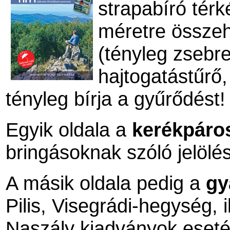
strapabíró tér
méretre összeh
(tényleg
zsebre
hajtogatástűrő,
tényleg bírja a gyűrődést!
Egyik oldala a
kerékpáro
bringásoknak szóló jelölés
A másik oldala pedig a
gy
Pilis, Visegrádi-hegység, i
Naszály kiadványok eseté