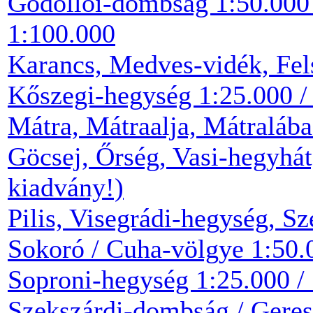
Gödöllői-dombság 1:50.000 
1:100.000
Karancs, Medves-vidék, Fel
Kőszegi-hegység 1:25.000 /
Mátra, Mátraalja, Mátralába
Göcsej, Őrség, Vasi-hegyhát
kiadvány!)
Pilis, Visegrádi-hegység, Sz
Sokoró / Cuha-völgye 1:50.
Soproni-hegység 1:25.000 /
Szekszárdi-dombság / Gere