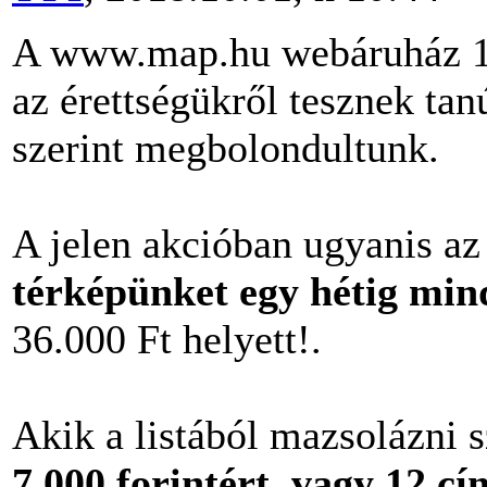
A
www.map.hu webáruház
1
az érettségükről tesznek tan
szerint megbolondultunk.
A jelen akcióban ugyanis az
térképünket egy hétig mind
36.000 Ft helyett!.
Akik a listából mazsolázni 
7.000 forintért, vagy 12 cí