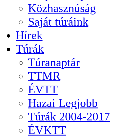
Közhasznúság
Saját túráink
Hírek
Túrák
Túranaptár
TTMR
ÉVTT
Hazai Legjobb
Túrák 2004-2017
ÉVKTT