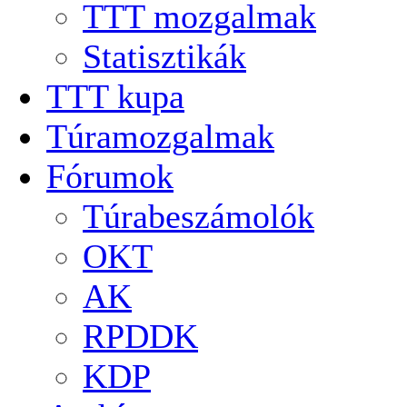
TTT mozgalmak
Statisztikák
TTT kupa
Túramozgalmak
Fórumok
Túrabeszámolók
OKT
AK
RPDDK
KDP