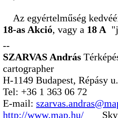
Az egyértelműség kedvéért
18-as
Akció
, vagy a
18 A
"j
--
SZARVAS András
Térképés
cartographer
H-1149 Budapest, Répásy u. 
Tel: +36 1 363 06 72 M
E-mail:
szarvas.andras@ma
http://www.map.hu/
Skype: