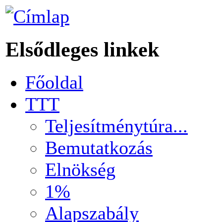
Elsődleges linkek
Főoldal
TTT
Teljesítménytúra...
Bemutatkozás
Elnökség
1%
Alapszabály