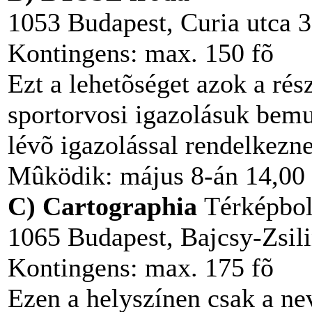
1053 Budapest, Curia utca 3.
Kontingens: max. 150 fõ
Ezt a lehetõséget azok a rés
sportorvosi igazolásuk bemu
lévõ igazolással rendelkezn
Mûködik: május 8-án 14,00 
C) Cartographia
Térképbol
1065 Budapest, Bajcsy-Zsili
Kontingens: max. 175 fõ
Ezen a helyszínen csak a ne