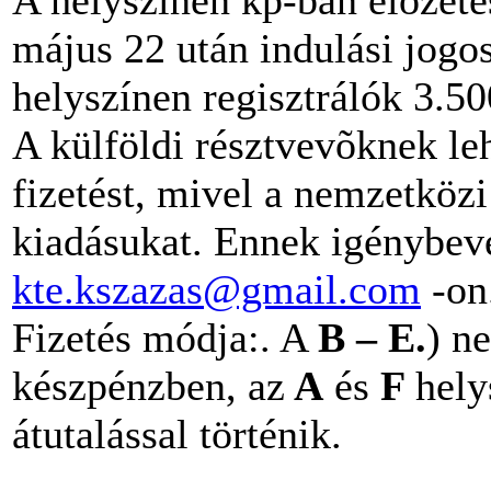
május 22 után indulási jogos
helyszínen regisztrálók 3.50
A külföldi résztvevõknek leh
fizetést, mivel a nemzetközi
kiadásukat. Ennek igénybevét
kte.kszazas@gmail.com
-on
Fizetés módja:. A
B – E.
) n
készpénzben, az
A
és
F
hely
átutalással történik.