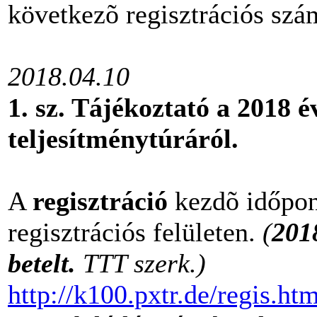
következõ regisztrációs sz
2018.04.10
1. sz. Tájékoztató a 2018 é
teljesítménytúráról.
A
regisztráció
kezdõ időpont
regisztrációs felületen.
(
2018
betelt.
TTT szerk.)
http://k100.pxtr.de/regis.ht