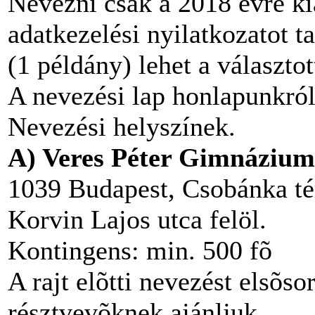
Nevezni csak a 2018 évre ki
adatkezelési nyilatkozatot ta
(1 példány) lehet a választo
A nevezési lap honlapunkról 
Nevezési helyszínek.
A) Veres Péter Gimnázium
1039 Budapest, Csobánka tér
Korvin Lajos utca felöl.
Kontingens: min. 500 fõ
A rajt elõtti nevezést elsõso
résztvevõknek ajánljuk.