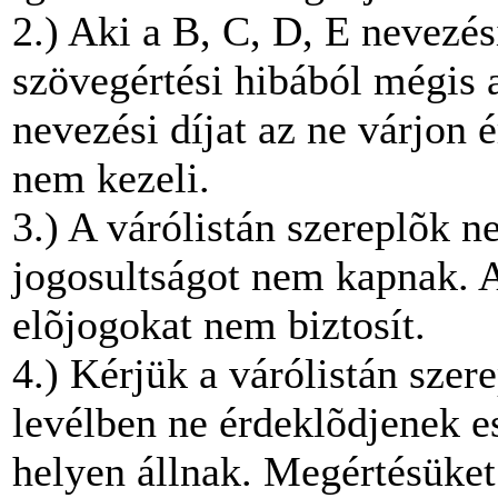
2.) Aki a B, C, D, E nevezési
szövegértési hibából mégis a 
nevezési díjat az ne várjon é
nem kezeli.
3.) A várólistán szereplõk n
jogosultságot nem kapnak. 
elõjogokat nem biztosít.
4.) Kérjük a várólistán sze
levélben ne érdeklõdjenek e
helyen állnak. Megértésüket