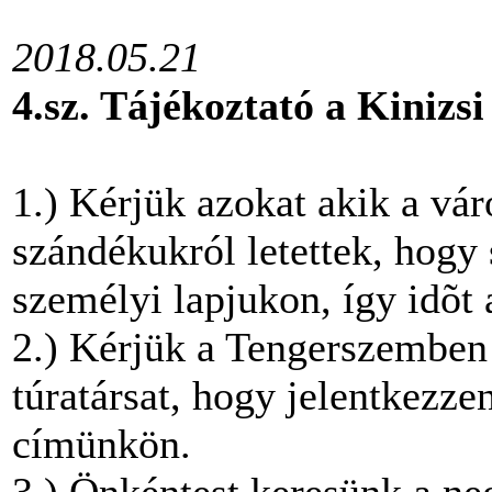
2018.05.21
4.sz. Tájékoztató a Kinizsi
1.) Kérjük azokat akik a váró
szándékukról letettek, hogy
személyi lapjukon, így idõt
2.) Kérjük a Tengerszemben 
túratársat, hogy jelentkezze
címünkön.
3.) Önkéntest keresünk a ne