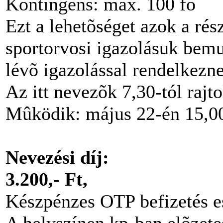
Kontingens: max. 100 fõ
Ezt a lehetõséget azok a rés
sportorvosi igazolásuk bemu
lévõ igazolással rendelkezn
Az itt nevezõk 7,30-tól rajt
Mûködik: május 22-én 15,00
Nevezési díj:
3.200,- Ft,
Készpénzes OTP befizetés es
A helyszínen kp-ban elõzetes