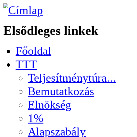
Elsődleges linkek
Főoldal
TTT
Teljesítménytúra...
Bemutatkozás
Elnökség
1%
Alapszabály