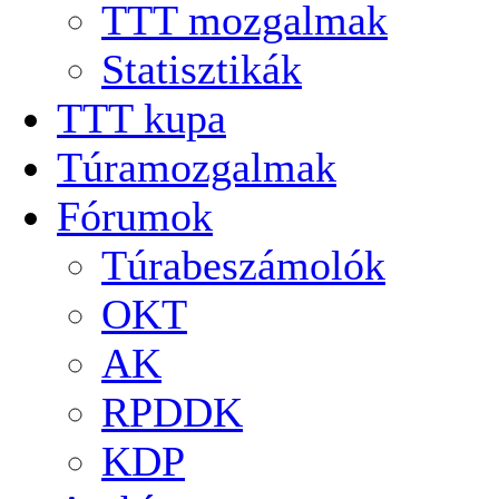
TTT mozgalmak
Statisztikák
TTT kupa
Túramozgalmak
Fórumok
Túrabeszámolók
OKT
AK
RPDDK
KDP