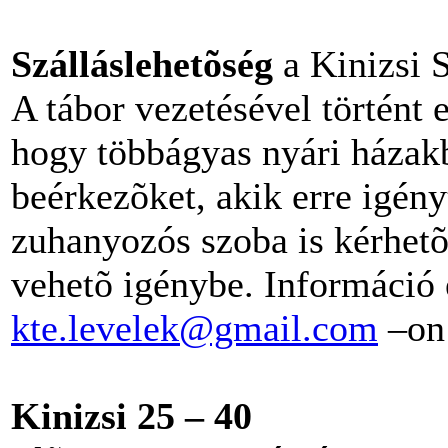
Szálláslehetõség
a Kinizsi 
A tábor vezetésével történt e
hogy többágyas nyári házakb
beérkezõket, akik erre igény
zuhanyozós szoba is kérhetõ
vehetõ igénybe. Információ 
kte.levelek@gmail.com
–on 
Kinizsi 25 – 40