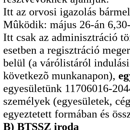
Itt az orvosi igazolás bárme
Mûködik: május 26-án 6,30-7
Itt csak az adminisztráció tö
esetben a regisztráció mege
belül (a várólistáról indulás
következõ munkanapon),
eg
egyesületünk 11706016-2044
személyek (egyesületek, cég
egyeztetett formában és öss
B) BTSSZ iroda