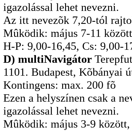
igazolással lehet nevezni.
Az itt nevezõk 7,20-tól rajt
Mûködik: május 7-11 között,
H-P: 9,00-16,45, Cs: 9,00-1
D) multiNavigátor
Terepfut
1101. Budapest, Kõbányai ú
Kontingens: max. 200 fõ
Ezen a helyszínen csak a ne
igazolással lehet nevezni.
Mûködik: május 3-9 között, 