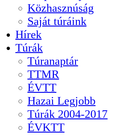
Közhasznúság
Saját túráink
Hírek
Túrák
Túranaptár
TTMR
ÉVTT
Hazai Legjobb
Túrák 2004-2017
ÉVKTT