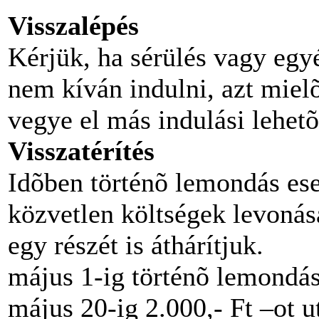
Visszalépés
Kérjük, ha sérülés vagy egy
nem kíván indulni, azt miel
vegye el más indulási lehetõ
Visszatérítés
Idõben történõ lemondás eset
közvetlen költségek levonása
egy részét is áthárítjuk.
május 1-ig történõ lemondás
május 20-ig 2.000,- Ft –ot u