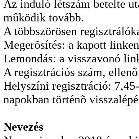
Az induló létszám betelte ut
mûködik tovább.
A többszörösen regisztrálóka
Megerõsítés: a kapott linken
Lemondás: a visszavonó lin
A regisztrációs szám, ellenõ
Helyszíni regisztráció: 7,45
napokban történõ visszalépé
Nevezés