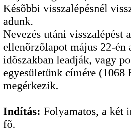
Késõbbi visszalépésnél vissz
adunk.
Nevezés utáni visszalépést 
ellenõrzõlapot május 22-én
idõszakban leadják, vagy po
egyesületünk címére (1068 B
megérkezik.
Indítás:
Folyamatos, a két i
fõ.