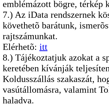
emblémázott bögre, térkép 
7.) Az iData rendszernek k
követhetõ barátunk, ismerõ
rajtszámunkat.
Elérhetõ:
itt
8.) Tájékoztatjuk azokat a s
keretében kívánják teljesíte
Koldusszállás szakaszát, ho
vasútállomásra, valamint T
haladva.