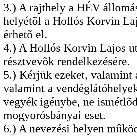
3.) A rajthely a HÉV állomás
helyétõl a Hollós Korvin La
érhetõ el.
4.) A Hollós Korvin Lajos ut
résztvevõk rendelkezésére.
5.) Kérjük ezeket, valamint 
valamint a vendéglátóhelyek
vegyék igénybe, ne ismétlõ
mogyorósbányai eset.
6.) A nevezési helyen mûköd