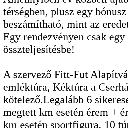
térségben, plusz egy bónusz
beszámítható, mint az eredeti
Egy rendezvényen csak egy 
összteljesítésbe!
A szervező Fitt-Fut Alapítv
emléktúra, Kéktúra a Cserhá
kötelező.Legalább 6 sikerese
megtett km esetén érem + ér
km esetén sportfigura, 10 t