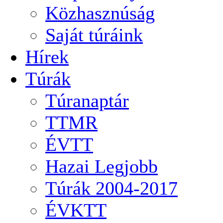
Közhasznúság
Saját túráink
Hírek
Túrák
Túranaptár
TTMR
ÉVTT
Hazai Legjobb
Túrák 2004-2017
ÉVKTT