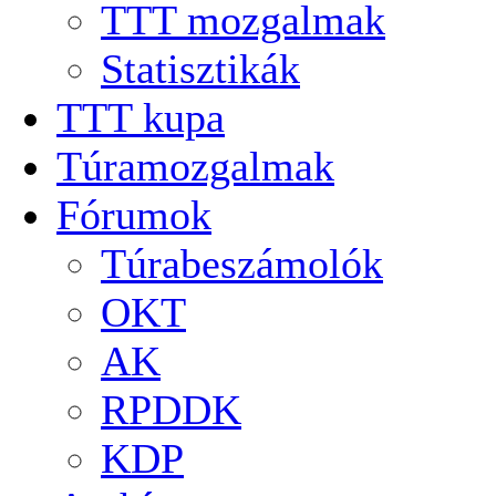
TTT mozgalmak
Statisztikák
TTT kupa
Túramozgalmak
Fórumok
Túrabeszámolók
OKT
AK
RPDDK
KDP