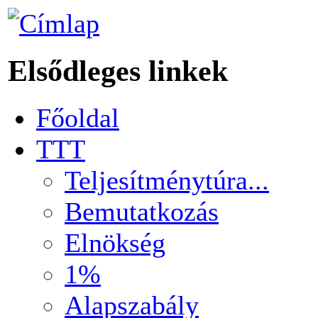
Elsődleges linkek
Főoldal
TTT
Teljesítménytúra...
Bemutatkozás
Elnökség
1%
Alapszabály