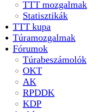
TTT mozgalmak
Statisztikák
TTT kupa
Túramozgalmak
Fórumok
Túrabeszámolók
OKT
AK
RPDDK
KDP