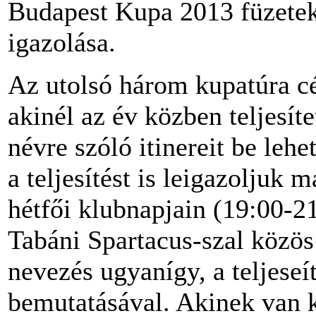
Budapest Kupa 2013 füzetek 
igazolása.
Az utolsó három kupatúra cé
akinél az év közben teljesíte
névre szóló itinereit be lehe
a teljesítést is leigazoljuk
hétfői klubnapjain (19:00-21:
Tabáni Spartacus-szal közös
nevezés ugyanígy, a teljeseí
bemutatásával. Akinek van k