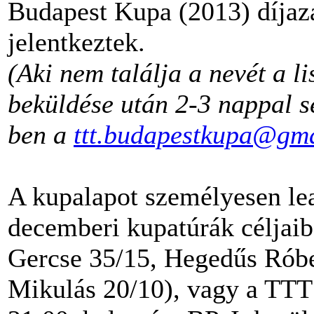
Budapest Kupa (2013) díjaz
jelentkeztek.
(Aki nem találja a nevét a l
beküldése után 2-3 nappal s
ben a
ttt.budapestkupa@gm
A kupalapot személyesen le
decemberi kupatúrák céljai
Gercse 35/15, Hegedűs Róbe
Mikulás 20/10), vagy a TTT 