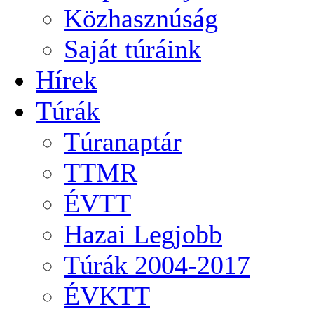
Közhasznúság
Saját túráink
Hírek
Túrák
Túranaptár
TTMR
ÉVTT
Hazai Legjobb
Túrák 2004-2017
ÉVKTT