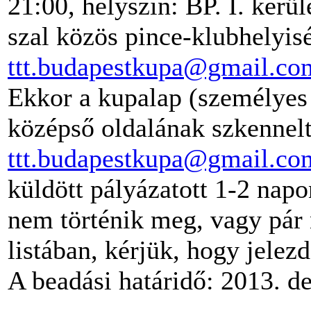
21:00, helyszín: BP. I. kerül
szal közös pince-klubhelyis
ttt.budapestkupa@gmail.co
Ekkor a kupalap (személyes 
középső oldalának szkennelt
ttt.budapestkupa@gmail.co
küldött pályázatott 1-2 napo
nem történik meg, vagy pár 
listában, kérjük, hogy jelezd
A beadási határidő: 2013. d