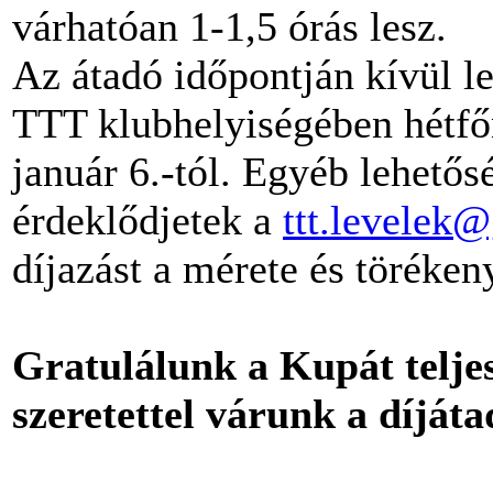
várhatóan 1-1,5 órás lesz.
Az átadó időpontján kívül le
TTT klubhelyiségében hétfőn
január 6.-tól. Egyéb lehetős
érdeklődjetek a
ttt.levelek
díjazást a mérete és töréke
Gratulálunk a Kupát telje
szeretettel várunk a díját