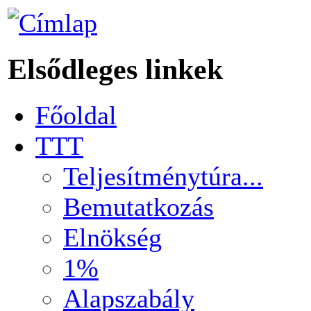
Elsődleges linkek
Főoldal
TTT
Teljesítménytúra...
Bemutatkozás
Elnökség
1%
Alapszabály