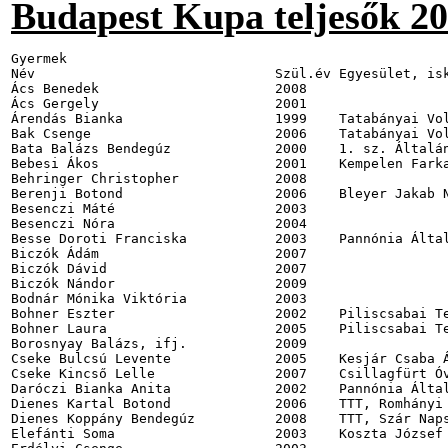
Budapest Kupa teljesők 2
Gyermek
Név                              Szül.év Egyesület, iskola                                           Túrák
Ács Benedek                      2008                                                                 6
Ács Gergely                      2001                                                                 6
Árendás Bianka                   1999    Tatabányai Volán SE                                         10
Bak Csenge                       2006    Tatabányai Volán SE                                          6
Bata Balázs Bendegúz             2000    1. sz. Általános Iskola, Budaörs                             6
Bebesi Ákos                      2001    Kempelen Farkas Gimnázium                                    6
Behringer Christopher            2008                                                                 7
Berenji Botond                   2006    Bleyer Jakab Német Nemzetiségi Általános Iskola              8
Besenczi Máté                    2003                                                                 6
Besenczi Nóra                    2004                                                                 6
Besse Doroti Franciska           2003    Pannónia Általános Iskola                                    6
Biczók Ádám                      2007                                                                 6
Biczók Dávid                     2007                                                                 6
Biczók Nándor                    2009                                                                 6
Bodnár Mónika Viktória           2003                                                                 6
Bohner Eszter                    2002    Piliscsabai Természetjáró Egyesület                          9
Bohner Laura                     2005    Piliscsabai Természetjáró Egyesület                          8
Borosnyay Balázs, ifj.           2009                                                                 7
Cseke Bulcsú Levente             2005    Kesjár Csaba Általános Iskola                                7
Cseke Kincső Lelle               2007    Csillagfürt Óvoda, Budaörs                                   7
Daróczi Bianka Anita             2002    Pannónia Általános Iskola                                    6
Dienes Kartal Botond             2006    TTT, Romhányi György Kéttannyelvű Általános Iskola           7
Dienes Koppány Bendegúz          2008    TTT, Szár Napsugár Kindergarten Nemzetiségi Óvoda            6
Elefánti Soma                    2003    Koszta József Általános Iskola                               6
Erdélyi Csenge                   2003                                                                 6
Erdélyi Zsófia                   2001                                                                 7
Fehér Noémi                      2006                                                                 7
Felföldi Katalin                 2004    JÁTSSZ Egyesület                                             6
Fervágner Péter László           2000    Pannónia Általános Iskola                                    7
Fervágner Tamás Viktor           2001    Pannónia Általános Iskola                                    7
Fliegh Zsófia Szilvia            2005                                                                 6
Gallé Henrik Attila              2001                                                                 6
Gerebenics Bercel Bálint         2003    Pannónia Általános Iskola                                    8
Gombos Réka                      2001    TTT                                                          9
Gödri Attila, ifj.               2006    ÁPISZ Gyopár SE                                              6
Hajós Bernadett                  2002    Tatabányai Volán SE                                         16
Horváth Botond Levente           2003                                                                25
Hulman Dóra Kinga                2005                                                                 6
Karosi Viktória                  2001    Baár-Madas Református Általános Iskola                       6
Király Benedek                   2006    Tarkabarka Óvoda, Budakeszi                                  6
Király Blanka                    2008    Tarkabarka Óvoda, Budakeszi                                  6
Kiss Bernadett                   2002    Széchenyi István Általános Iskola                            8
Kiss Gréta Lívia                 2008    Hetedhét Óvoda                                               8
Kiss Laura Réka                  2005    Kolozsvár Utcai Általános Iskola                             8
Kovács László Károly             2005                                                                 7
Kovács Mátyás Márton             2002                                                                 6
Kovács Tamás, ifj.               1999    TTT, Kincses József Általános Iskola                        18
Kucsera Dávid                    2001                                                                 6
Kullai Ádám                      2006    Városligeti Általános Iskola                                 6
Kullai Adél                      2002    Városligeti Általános Iskola                                 6
Lamberg-Liszkay Zsófia           2003    Pannónia Általános Iskola                                    9
Lindmayer Tamás, ifj.            1999                                                                 9
Lővei Liliána                    2010    Keveháza Utcai Óvoda                                         7
Márföldi Bence                   2002    Lágymányosi Bárdos Lajos Kéttannyelvű Ált. Isk. és Gimn.    10
Márkus Balázs                    2006                                                                10
Márkus Dániel                    2004                                                                10
Márta Zsombor                    2003                                                                 7
Mártha Mihály                    2005    Bocskai István Általános Iskola                              6
Marton Lilla                     2003                                                                 7
Marton Szilvia                   2000    Orion TTE                                                    6
Nagy Maximilián                  2001    Bem József Általános Iskola                                  8
Nagy Regina                      2003    Pannónia Általános Iskola                                    7
Németh Flóra Zsuzsanna           1999    Pannónia Általános Iskola                                   10
Ocztos Róbert                    2005    Szent László Általános Iskola                                6
Orbán Enikő                      2002    Meixner Általános Iskola és Művészeti Alapfokú Intézmény     8
Orbán László Balázs              2004    Meixner Általános Iskola és Művészeti Alapfokú Intézmény    10
Őri Bence                        2002    Pannónia Általános Iskola                                    7
Papp Bence Bendegúz              1999                                                                10
Petrás Andrea Janka              2004    Újlak Utcai Általános Iskola                                 6
Petrás Dalma Viola               2008                                                                 6
Petró Balázs Mátyás              2005    Ösvénytaposó Baráti Társaság                                 9
Pintér Balázs                    2000    Lónyay Utcai Református Gimnázium                            7
Pósa Diána                       2007                                                                 8
Prepuk Boglárka Réka             2004    Bem József Általános Iskola                                 10
Prókai Gábor                     2005    Kesjár Csaba Általános Iskola                               10
Pusnik Zoltán, ifj.              2006                                                                 6
Pünkösti Nimród                  2006    Szent-Györgyi Albert Általános Iskola                        6
Rákosi Tamás                     2007    Óbudai Csicsergő Óvoda                                       6
Rátkai Bence                     2004    Pannónia Általános Iskola                                    8
Reicher Lóránt                   2005    Ösvénytaposó Baráti Társaság                                 6
Sárik Sudár Levente              2004                                                                 6
Schréder Tamás                   2007                                                                 9
Somogyi István, ifj.             1999    TTT                                                         13
Somogyi Lívia                    2001    TTT                                                         10
Spányi Márta                     2006    Farkasréti Általános Iskola                                  6
Strack Ádám                      2005    TTT                                                         33
Straub Kinga                     2002    Budavári Általános Iskola                                   10
Szabó Rafael Dominik             2001                                                                 8
Szabó Rafael Patrik              2001                                                                 8
Szécsi Regős Bertalan            2003    Gregor József Általános Iskola                               8
Szenn Kata                       2005    Herman Ottó Általános Iskola                                 6
Szenn Róza                       2001    Herman Ottó Általános Iskola                                 6
Szép Zétény                      2004    Meixner Alapfokú Művészeti Általános Iskola                  6
Szigeti Huba                     2006    Herman Ottó Általános Iskola                                 7
Szigeti Soma                     2009    Halacska Református Óvoda                                    7
Sziko