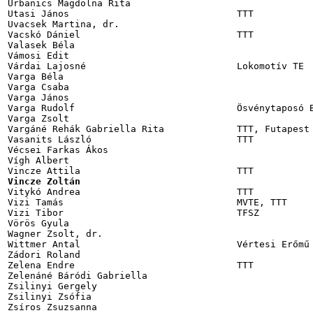
Vincze Zoltán                                         
Vitykó Andrea                            TTT           
Vizi Tamás                               MVTE, TTT     
Vizi Tibor                               TFSZ          
Vörös Gyula                                            
Wagner Zsolt, dr.                                      
Wittmer Antal                            Vértesi Erőmű 
Zádori Roland                                          
Zelena Endre                             TTT           
Zelenáné Báródi Gabriella                              
Zsilinyi Gergely                                       
Zsilinyi Zsófia                                        
Zsíros Zsuzsanna                                       