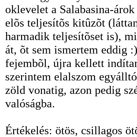
oklevelet a Salabasina-árok
elõs teljesítõs kitûzõt (látt
harmadik teljesítõset is), 
át, õt sem ismertem eddig :
fejembõl, újra kellett indít
szerintem elalszom egyállt
zöld vonatig, azon pedig s
valóságba.
Értékelés: ötös, csillagos öt