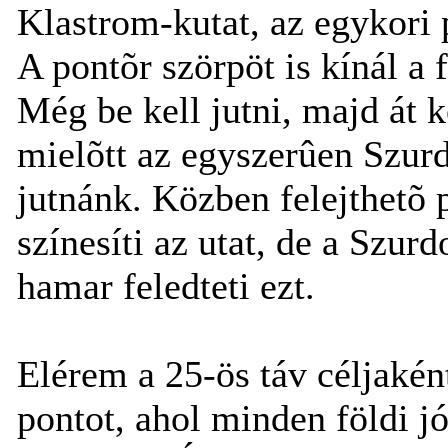
Klastrom-kutat, az egykori pi
A pontõr szörpöt is kínál a 
Még be kell jutni, majd át k
mielõtt az egyszerûen Szur
jutnánk. Közben felejthetõ 
színesíti az utat, de a Szur
hamar feledteti ezt.
Elérem a 25-ös táv céljaként
pontot, ahol minden földi jó