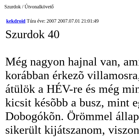
Szurdok / Útvonalkövető
kekdroid
Túra éve: 2007
2007.07.01 21:01:49
Szurdok 40
Még nagyon hajnal van, amik
korábban érkezõ villamosra
átülök a HÉV-re és még min
kicsit késõbb a busz, mint 
Dobogókõn. Örömmel állap
sikerült kijátszanom, viszon