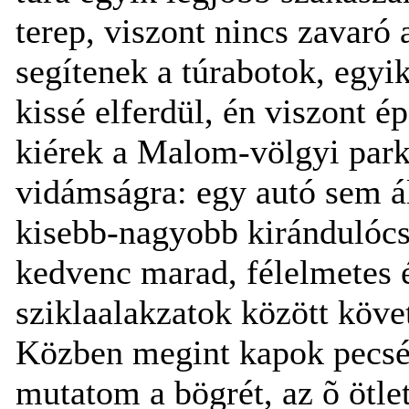
terep, viszont nincs zavaró
segítenek a túrabotok, egyik
kissé elferdül, én viszont é
kiérek a Malom-völgyi par
vidámságra: egy autó sem ál
kisebb-nagyobb kirándulóc
kedvenc marad, félelmetes 
sziklaalakzatok között köve
Közben megint kapok pecsét
mutatom a bögrét, az õ ötlet