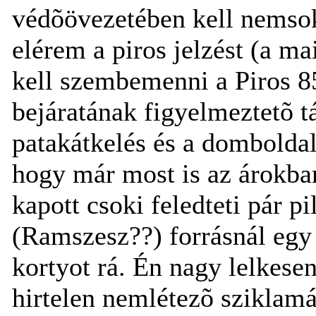
védõövezetében kell nemsok
elérem a piros jelzést (a 
kell szembemenni a Piros 85
bejáratának figyelmeztetõ t
patakátkelés és a domboldal
hogy már most is az árokban
kapott csoki feledteti pár pi
(Ramszesz??) forrásnál egy 
kortyot rá. Én nagy lelkese
hirtelen nemlétezõ szikla