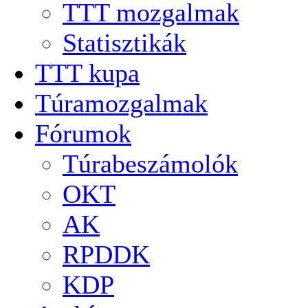
TTT mozgalmak
Statisztikák
TTT kupa
Túramozgalmak
Fórumok
Túrabeszámolók
OKT
AK
RPDDK
KDP