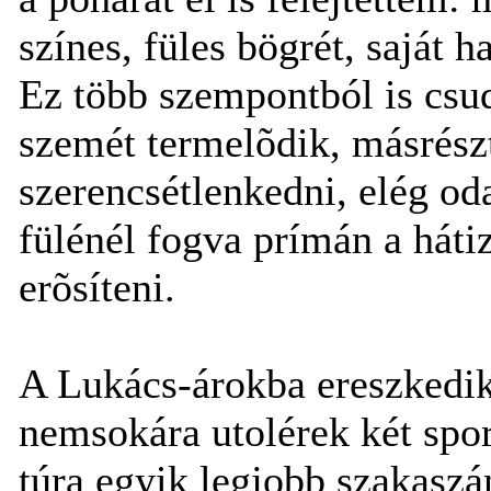
színes, füles bögrét, saját h
Ez több szempontból is csud
szemét termelõdik, másrészt
szerencsétlenkedni, elég oda
fülénél fogva prímán a háti
erõsíteni.
A Lukács-árokba ereszkedik
nemsokára utolérek két spo
túra egyik legjobb szakasz