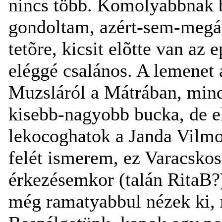
nincs több. Komolyabbnak b
gondoltam, azért-sem-megál
tetõre, kicsit elõtte van az 
eléggé csalános. A lemenet a
Muzsláról a Mátrában, mind
kisebb-nagyobb bucka, de e
lekocoghatok a Janda Vilmos
felét ismerem, ez Varacskos 
érkezésemkor (talán RitaB?) 
még ramatyabbul nézek ki, 