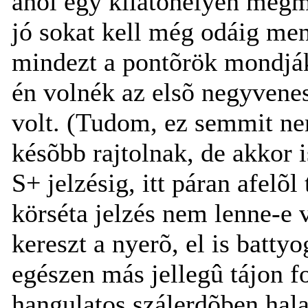
ahol egy kilátóhelyen megm
jó sokat kell még odáig menn
mindezt a pontõrök mondják 
én volnék az elsõ negyvene
volt. (Tudom, ez semmit nem
késõbb rajtolnak, de akkor i
S+ jelzésig, itt páran afelõ
körséta jelzés nem lenne-e 
kereszt a nyerõ, el is batty
egészen más jellegû tájon fo
hangulatos szálerdõben hala