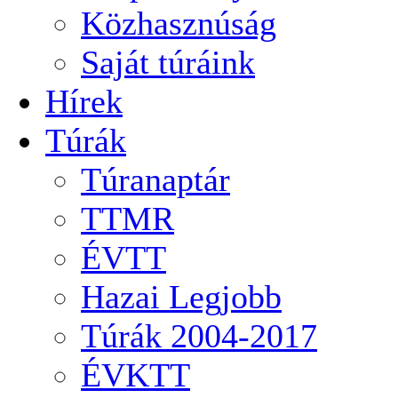
Közhasznúság
Saját túráink
Hírek
Túrák
Túranaptár
TTMR
ÉVTT
Hazai Legjobb
Túrák 2004-2017
ÉVKTT