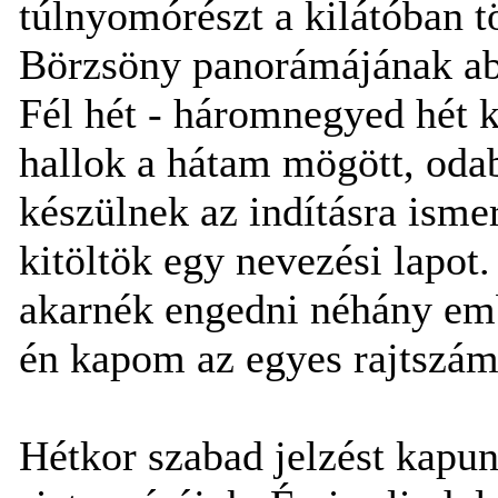
túlnyomórészt a kilátóban t
Börzsöny panorámájának abs
Fél hét - háromnegyed hét 
hallok a hátam mögött, oda
készülnek az indításra isme
kitöltök egy nevezési lapot
akarnék engedni néhány emb
én kapom az egyes rajtszámo
Hétkor szabad jelzést kapun