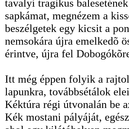
tavalyi tragikus baleseténe
sapkámat, megnézem a kissé
beszélgetek egy kicsit a po
nemsokára újra emelkedõ ö
érintve, újra fel Dobogókõr
Itt még éppen folyik a rajto
lapunkra, továbbsétálok ele
Kéktúra régi útvonalán be 
Kék mostani pályáját, egés