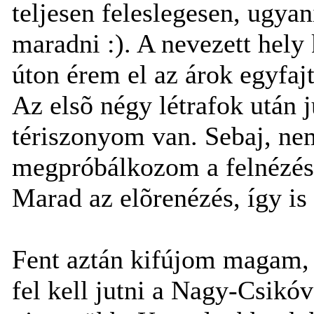
teljesen feleslegesen, ugya
maradni :). A nevezett hely 
úton érem el az árok egyfaj
Az elsõ négy létrafok után
tériszonyom van. Sebaj, ne
megpróbálkozom a felnézéss
Marad az elõrenézés, így is 
Fent aztán kifújom magam,
fel kell jutni a Nagy-Csikó