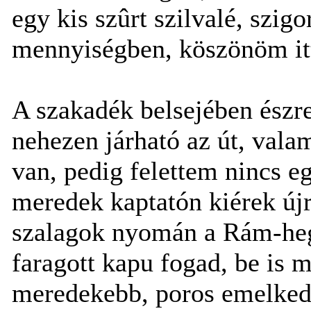
egy kis szûrt szilvalé, szig
mennyiségben, köszönöm itt 
A szakadék belsejében észr
nehezen járható az út, vala
van, pedig felettem nincs e
meredek kaptatón kiérek újra
szalagok nyomán a Rám-hegy
faragott kapu fogad, be is 
meredekebb, poros emelkedõ