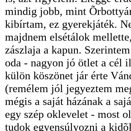
mindig jobb, mint Õrbottyán
kibírtam, ez gyerekjáték. N
majdnem elsétálok mellette,
zászlaja a kapun. Szerintem
oda - nagyon jó ötlet a cél
külön köszönet jár érte Ván
(remélem jól jegyeztem me
mégis a saját házának a sajá
egy szép oklevelet - most 
tudok egyensúlyozni a kidõl