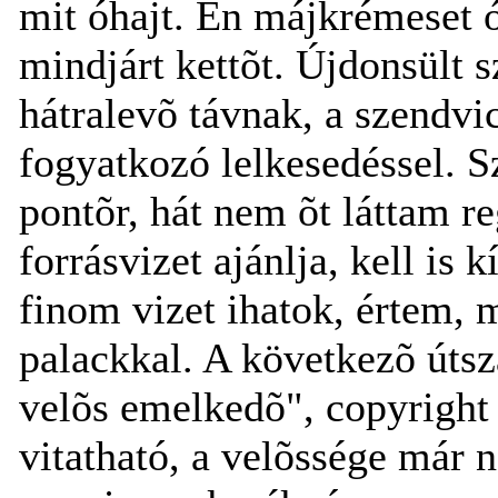
mit óhajt. Én májkrémeset 
mindjárt kettõt. Újdonsült
hátralevõ távnak, a szendvic
fogyatkozó lelkesedéssel. S
pontõr, hát nem õt láttam r
forrásvizet ajánlja, kell is
finom vizet ihatok, értem, m
palackkal. A következõ útsz
velõs emelkedõ", copyright
vitatható, a velõssége már n