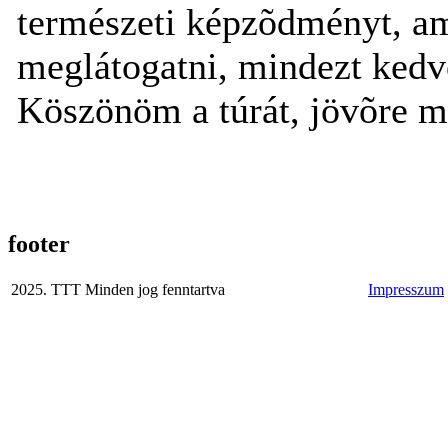
természeti képzõdményt, a
meglátogatni, mindezt kedve
Köszönöm a túrát, jövõre m
footer
2025. TTT Minden jog fenntartva
Impresszum