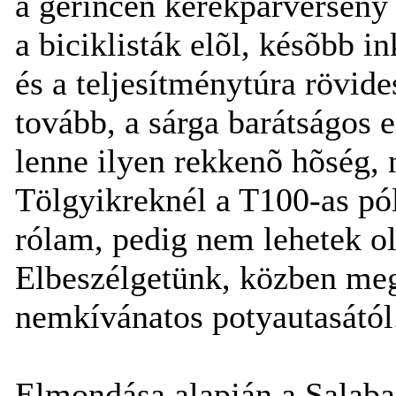
a gerincen kerékpárverseny z
a biciklisták elõl, késõbb 
és a teljesítménytúra rövid
tovább, a sárga barátságos e
lenne ilyen rekkenõ hõség,
Tölgyikreknél a T100-as pól
rólam, pedig nem lehetek ol
Elbeszélgetünk, közben me
nemkívánatos potyautasától
Elmondása alapján a Salabas