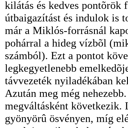
kilátás és kedves pontõrök 
útbaigazítást és indulok is
már a Miklós-forrásnál kap
pohárral a hideg vízbõl (mi
számból). Ezt a pontot köve
legkegyetlenebb emelkedõje
távvezeték nyiladékában ke
Azután meg még nehezebb. 
megváltásként következik. L
gyönyörû ösvényen, míg elé