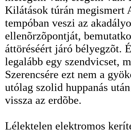
Kilátások túrán megismert At
tempóban veszi az akadályok
ellenõrzõpontját, bemutatk
áttöréséért járó bélyegzõt. 
legalább egy szendvicset, 
Szerencsére ezt nem a gyöké
utólag szolid huppanás után 
vissza az erdõbe.
Lélektelen elektromos kerít