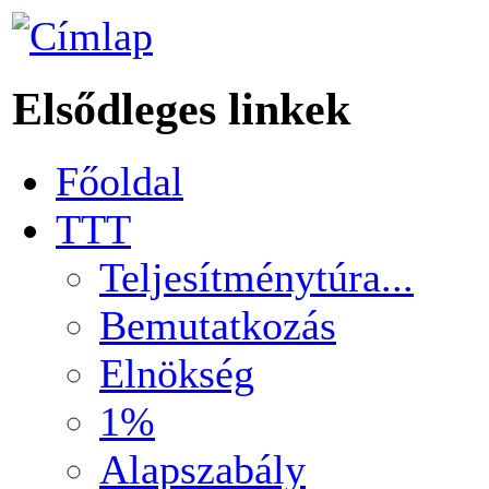
Elsődleges linkek
Főoldal
TTT
Teljesítménytúra...
Bemutatkozás
Elnökség
1%
Alapszabály