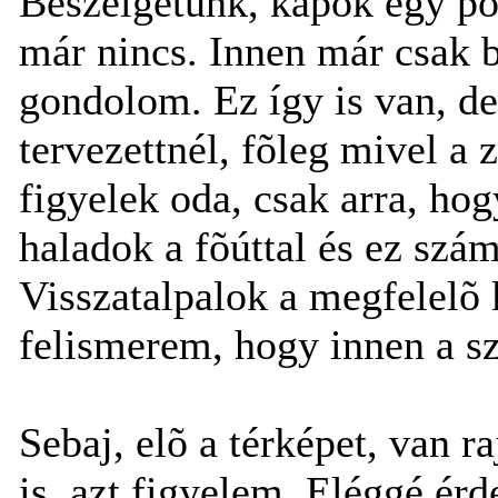
Beszélgetünk, kapok egy poh
már nincs. Innen már csak 
gondolom. Ez így is van, de 
tervezettnél, fõleg mivel a 
figyelek oda, csak arra, h
haladok a fõúttal és ez szá
Visszatalpalok a megfelelõ
felismerem, hogy innen a sz
Sebaj, elõ a térképet, van r
is, azt figyelem. Eléggé érd