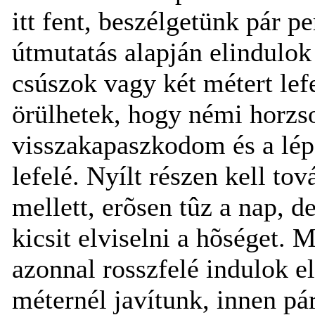
itt fent, beszélgetünk pár p
útmutatás alapján elindulok 
csúszok vagy két métert le
örülhetek, hogy némi horzs
visszakapaszkodom és a lé
lefelé. Nyílt részen kell to
mellett, erõsen tûz a nap, 
kicsit elviselni a hõséget.
azonnal rosszfelé indulok el
méternél javítunk, innen pár