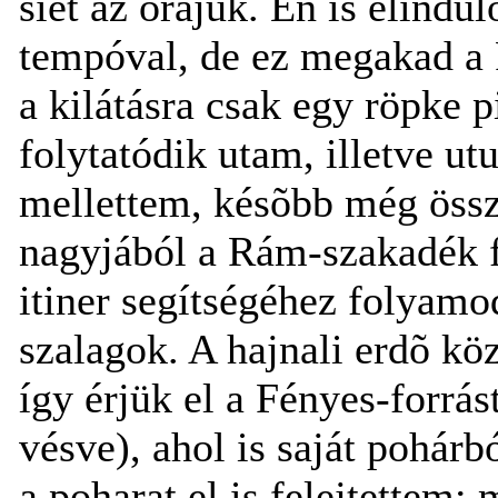
siet az órájuk. Én is elind
tempóval, de ez megakad a 
a kilátásra csak egy röpke p
folytatódik utam, illetve u
mellettem, késõbb még össz
nagyjából a Rám-szakadék f
itiner segítségéhez folyamo
szalagok. A hajnali erdõ kö
így érjük el a Fényes-forrás
vésve), ahol is saját pohárb
a poharat el is felejtettem: