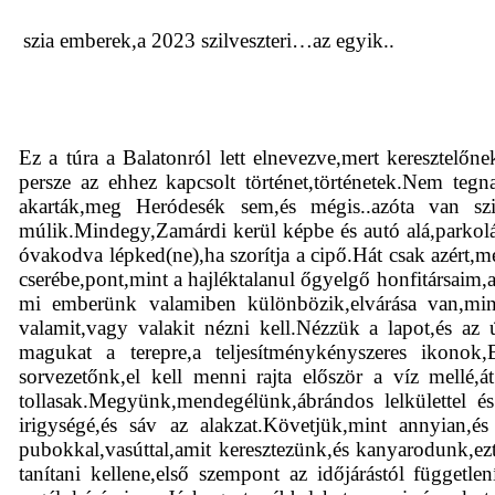
szia emberek,a 2023 szilveszteri…az egyik..
Ez a túra a Balatonról lett elnevezve,mert keresztelőne
persze az ehhez kapcsolt történet,történetek.Nem te
akarták,meg Heródesék sem,és mégis..azóta van szi
múlik.Mindegy,Zamárdi kerül képbe és autó alá,parkolás
óvakodva lépked(ne),ha szorítja a cipő.Hát csak azért,me
cserébe,pont,mint a hajléktalanul őgyelgő honfitársaim,a
mi emberünk valamiben különbözik,elvárása van,mint
valamit,vagy valakit nézni kell.Nézzük a lapot,és az
magukat a terepre,a teljesítménykényszeres ikonok,
sorvezetőnk,el kell menni rajta először a víz mellé
tollasak.Megyünk,mendegélünk,ábrándos lelkülettel és
irigységé,és sáv az alakzat.Követjük,mint annyian,é
pubokkal,vasúttal,amit keresztezünk,és kanyarodunk,ezt te
tanítani kellene,első szempont az időjárástól függetl