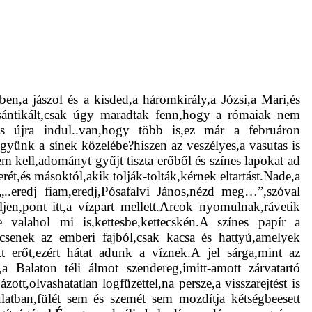
ben,a jászol és a kisded,a háromkirály,a Józsi,a Mari,és
 sántikált,csak úgy maradtak fenn,hogy a rómaiak nem
és újra indul..van,hogy több is,ez már a februáron
gyünk a sínek közelébe?hiszen az veszélyes,a vasutas is
em kell,adományt gyűjt tiszta erőből és színes lapokat ad
ét,és másoktól,akik tolják-tolták,kérnek eltartást.Nade,a
.eredj fiam,eredj,Pósafalvi János,nézd meg…”,szóval
en,pont itt,a vízpart mellett.Arcok nyomulnak,rávetik
 valahol mi is,kettesbe,kettecskén.A színes papír a
csenek az emberi fajból,csak kacsa és hattyú,amelyek
t erőt,ezért hátat adunk a víznek.A jel sárga,mint az
 Balaton téli álmot szendereg,imitt-amott zárvatartó
ott,olvashatatlan logfüzettel,na persze,a visszarejtést is
ulatban,fülét sem és szemét sem mozdítja kétségbeesett