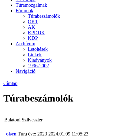
Túramozgalmak
Fórumok
Túrabeszámolók
OKT
AK
RPDDK
KDP
Archívum
Letöltések
Linkek
Kiadványok
1996-2002
Navigáció
Címlap
Túrabeszámolók
Balatoni Szilveszter
olsen
Túra éve: 2023
2024.01.09 11:05:23