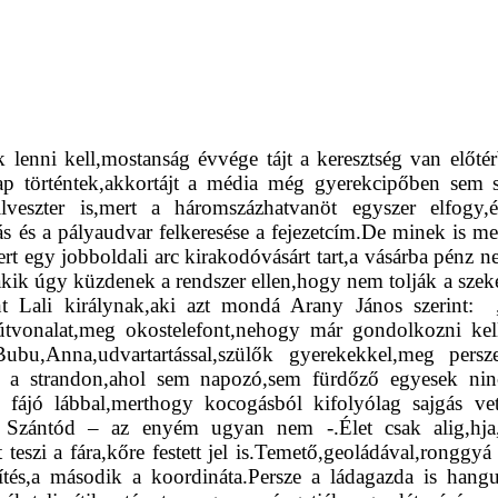
k lenni kell,mostanság évvége tájt a keresztség van előtér
gnap történtek,akkortájt a média még gyerekcipőben sem
lveszter is,mert a háromszázhatvanöt egyszer elfogy,
 és a pályaudvar felkeresése a fejezetcím.De minek is me
rt egy jobboldali arc kirakodóvásárt tart,a vásárba pénz n
kik úgy küzdenek a rendszer ellen,hogy nem tolják a szeker
 Lali királynak,aki azt mondá Arany János szerint: „.
 útvonalat,meg okostelefont,nehogy már gondolkozni kellj
Bubu,Anna,udvartartással,szülők gyerekekkel,meg persze
,át a strandon,ahol sem napozó,sem fürdőző egyesek nin
 fájó lábbal,merthogy kocogásból kifolyólag sajgás vet
s Szántód – az enyém ugyan nem -.Élet csak alig,hja,a
szi a fára,kőre festett jel is.Temető,geoládával,ronggyá áz
enítés,a második a koordináta.Persze a ládagazda is hang