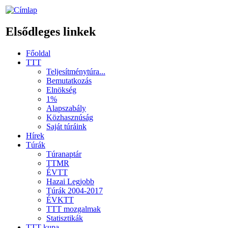
Elsődleges linkek
Főoldal
TTT
Teljesítménytúra...
Bemutatkozás
Elnökség
1%
Alapszabály
Közhasznúság
Saját túráink
Hírek
Túrák
Túranaptár
TTMR
ÉVTT
Hazai Legjobb
Túrák 2004-2017
ÉVKTT
TTT mozgalmak
Statisztikák
TTT kupa