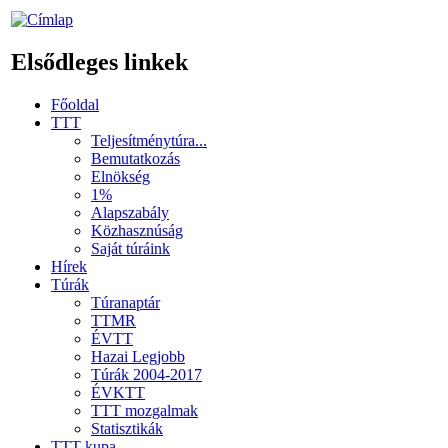
Elsődleges linkek
Főoldal
TTT
Teljesítménytúra...
Bemutatkozás
Elnökség
1%
Alapszabály
Közhasznúság
Saját túráink
Hírek
Túrák
Túranaptár
TTMR
ÉVTT
Hazai Legjobb
Túrák 2004-2017
ÉVKTT
TTT mozgalmak
Statisztikák
TTT kupa