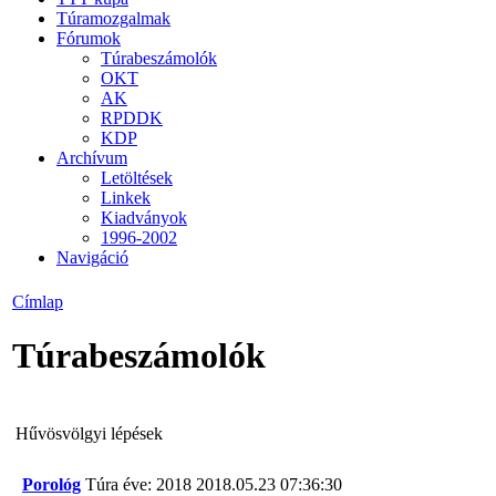
Túramozgalmak
Fórumok
Túrabeszámolók
OKT
AK
RPDDK
KDP
Archívum
Letöltések
Linkek
Kiadványok
1996-2002
Navigáció
Címlap
Túrabeszámolók
Hűvösvölgyi lépések
Porológ
Túra éve: 2018
2018.05.23 07:36:30