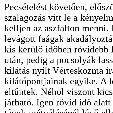
Pecsételést követően, elősz
szalagozás vitt le a kényel
kelljen az aszfalton menni. It
levágott faágak akadályozták
kis kerülő időben rövidebb l
után, pedig a pocsolyák lass
kilátás nyílt Vérteskozma i
kilátópontjainak egyike. A l
eltűntek. Néhol viszont kicsi
járható. Igen rövid idő alat
távok szétválásánál lévő ell