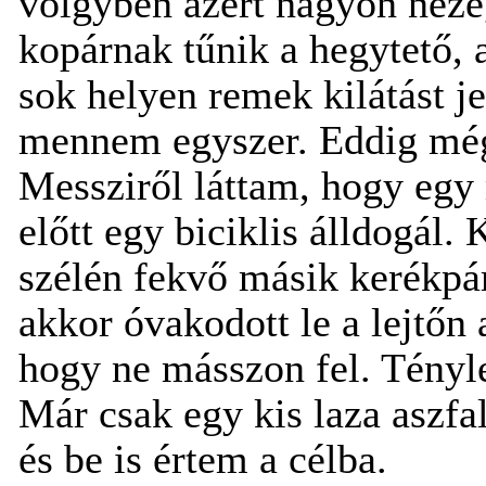
völgyben azért nagyon néze
kopárnak tűnik a hegytető, 
sok helyen remek kilátást j
mennem egyszer. Eddig még
Messziről láttam, hogy eg
előtt egy biciklis álldogál.
szélén fekvő másik kerékpá
akkor óvakodott le a lejtőn 
hogy ne másszon fel. Tényle
Már csak egy kis laza aszfa
és be is értem a célba.