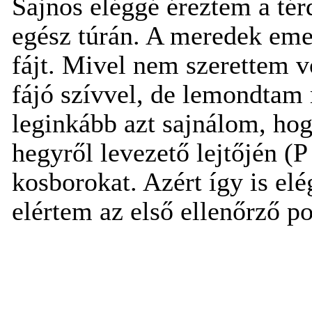
Sajnos eléggé éreztem a tér
egész túrán. A meredek eme
fájt. Mivel nem szerettem vo
fájó szívvel, de lemondtam
leginkább azt sajnálom, hog
hegyről levezető lejtőjén 
kosborokat. Azért így is el
elértem az első ellenőrző po