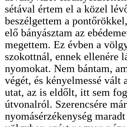
sétával értem el a közel lév
beszélgettem a pontőrökkel,
elő bányásztam az ebédemet
megettem. Ez évben a völgy
szokottnál, ennek ellenére 
nyomokat. Nem bántam, ami
végét, és kényelmessé vált a
utat, az is eldőlt, itt sem fo
útvonalról. Szerencsére már
nyomásérzékenység maradt 