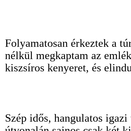
Folyamatosan érkeztek a túr
nélkül megkaptam az emlékl
kiszsíros kenyeret, és elind
Szép idős, hangulatos igazi 
útvonalán sajnos csak két ki