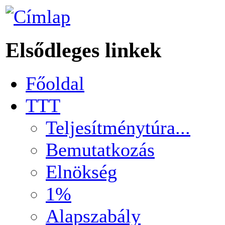
Elsődleges linkek
Főoldal
TTT
Teljesítménytúra...
Bemutatkozás
Elnökség
1%
Alapszabály