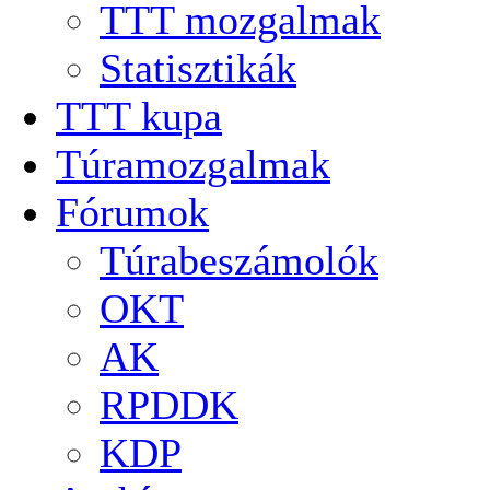
TTT mozgalmak
Statisztikák
TTT kupa
Túramozgalmak
Fórumok
Túrabeszámolók
OKT
AK
RPDDK
KDP