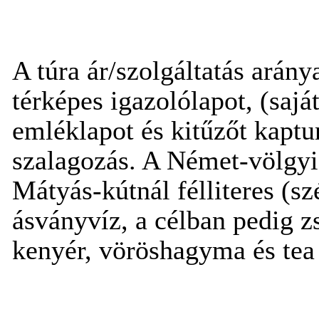
A túra ár/szolgáltatás arány
térképes igazolólapot, (sajá
emléklapot és kitűzőt kaptun
szalagozás. A Német-völgyi 
Mátyás-kútnál félliteres (s
ásványvíz, a célban pedig z
kenyér, vöröshagyma és tea 