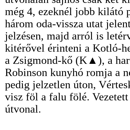
még 4, ezeknél jobb kilátó p
három oda-vissza utat jelent
jelzésen, majd arról is leté
kitérővel érinteni a Kotló-
a Zsigmond-kő (K▲), a harm
Robinson kunyhó romja a ne
pedig jelzetlen úton, Vérte
visz föl a falu fölé. Vezetet
útvonal.