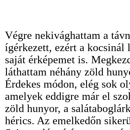
Végre nekivághattam a távna
ígérkezett, ezért a kocsinál
saját érképemet is. Megkezd
láthattam néhány zöld hunyo
Érdekes módon, elég sok oly
amelyek eddigre már el szok
zöld hunyor, a salátaboglárk
hérics. Az emelkedőn siker