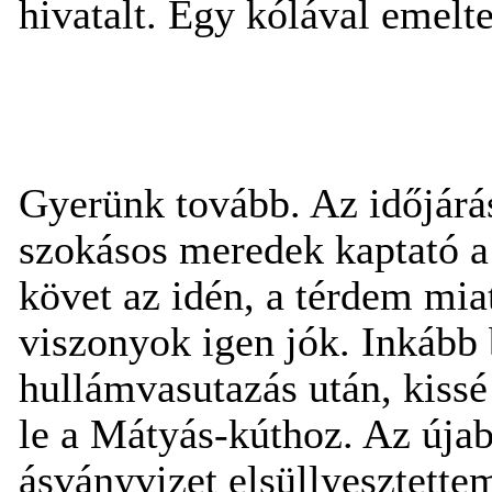
hivatalt. Egy kólával emelt
Gyerünk tovább. Az időjárás
szokásos meredek kaptató a
követ az idén, a térdem miat
viszonyok igen jók. Inkább
hullámvasutazás után, kiss
le a Mátyás-kúthoz. Az újab
ásványvizet elsüllyesztett