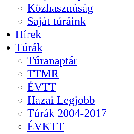
Közhasznúság
Saját túráink
Hírek
Túrák
Túranaptár
TTMR
ÉVTT
Hazai Legjobb
Túrák 2004-2017
ÉVKTT