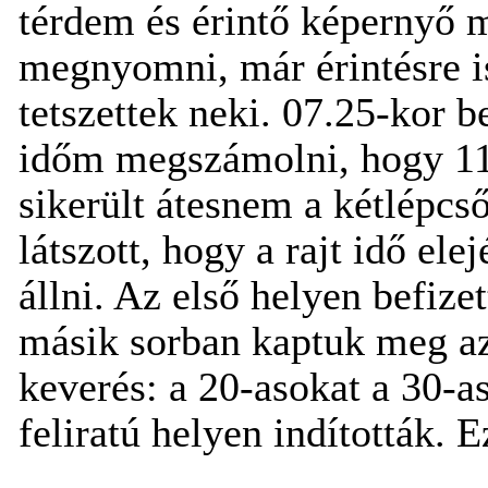
térdem és érintő képernyő m
megnyomni, már érintésre is
tetszettek neki. 07.25-kor b
időm megszámolni, hogy 11
sikerült átesnem a kétlépc
látszott, hogy a rajt idő ele
állni. Az első helyen befize
másik sorban kaptuk meg az 
keverés: a 20-asokat a 30-as
feliratú helyen indították. E