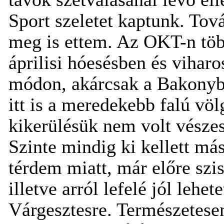
Sport szeletet kaptunk. Tov
meg is ettem. Az OKT-n több
áprilisi hóesésben és viharo
módon, akárcsak a Bakonyb
itt is a meredekebb falú völ
kikerülésük nem volt vészes
Szinte mindig ki kellett má
térdem miatt, már előre szi
illetve arról lefelé jól lehe
Várgesztesre. Természetes