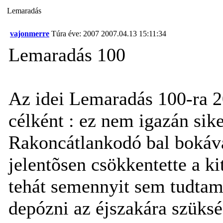
Lemaradás
vajonmerre
Túra éve: 2007
2007.04.13 15:11:34
Lemaradás 100
Az idei Lemaradás 100-ra 20 
célként : ez nem igazán sike
Rakoncátlankodó bal bokáva
jelentõsen csökkentette a ki
tehát semennyit sem tudtam
depózni az éjszakára szüks