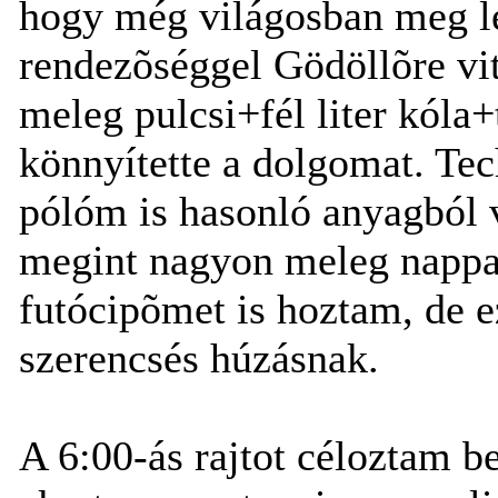
hogy még világosban meg l
rendezõséggel Gödöllõre vi
meleg pulcsi+fél liter kóla
könnyítette a dolgomat. Tec
pólóm is hasonló anyagból vo
megint nagyon meleg nappali
futócipõmet is hoztam, de 
szerencsés húzásnak.
A 6:00-ás rajtot céloztam b