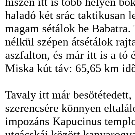
hiszen itt is több helyen b
haladó két srác taktikusan 
magam sétálok be Babatra.
nélkül szépen átsétálok raj
aszfalton, és már itt is a tó
Miska kút táv: 65,65 km idõ
Tavaly itt már besötétedett
szerencsére könnyen eltalál
impozáns Kapucinus templom
utcácskái között kanyarogv