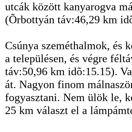
utcák között kanyarogva már
(Õrbottyán táv:46,29 km id
Csúnya szeméthalmok, és ke
a településen, és végre fél
táv:50,96 km idõ:15.15). Va
át. Nagyon finom málnaszörp
fogyasztani. Nem ülök le, k
25 km választ el a lámpámt