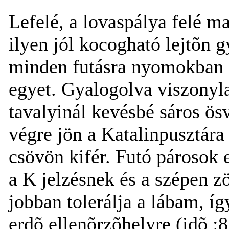
Lefelé, a lovaspálya felé 
ilyen jól kocogható lejtõn
minden futásra nyomokban i
egyet. Gyalogolva viszonyla
tavalyinál kevésbé sáros ö
végre jön a Katalinpusztára
csövön kifér. Futó párosok
a K jelzésnek és a szépen 
jobban tolerálja a lábam, í
erdõ ellenõrzõhelyre (idõ :8