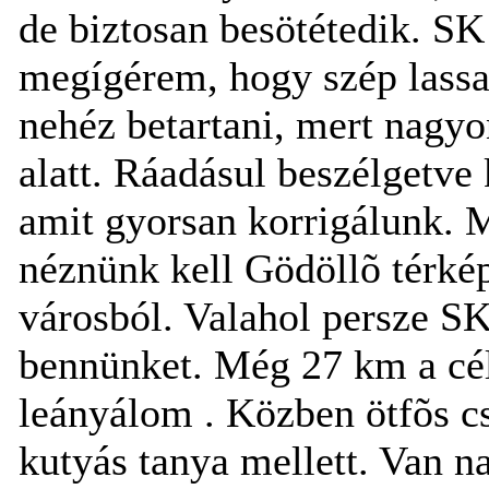
de biztosan besötétedik. SK
megígérem, hogy szép lassa
nehéz betartani, mert nagyo
alatt. Ráadásul beszélgetve 
amit gyorsan korrigálunk. 
néznünk kell Gödöllõ térképe
városból. Valahol persze SK
bennünket. Még 27 km a cél
leányálom . Közben ötfõs c
kutyás tanya mellett. Van n