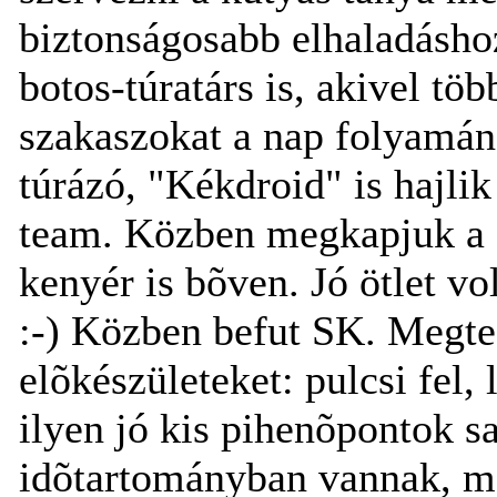
biztonságosabb elhaladáshoz
botos-túratárs is, akivel t
szakaszokat a nap folyamán
túrázó, "Kékdroid" is hajlik
team. Közben megkapjuk a f
kenyér is bõven. Jó ötlet vo
:-) Közben befut SK. Megt
elõkészületeket: pulcsi fel,
ilyen jó kis pihenõpontok 
idõtartományban vannak, me