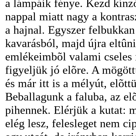
a lámpáik fénye. Kezd kínzó
nappal miatt nagy a kontras
a hajnal. Egyszer felbukkan 
kavarásból, majd újra eltûn
emlékeimbõl valami cseles m
figyeljük jó elõre. A mögöt
és már itt is a mélyút, elõt
Beballagunk a faluba, az el
pihennek. Elérjük a kutat: m
elég lesz, felesleget nem c