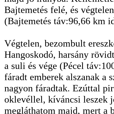
Bajtemetés felé, és végtelen
(Bajtemetés táv:96,66 km i
Végtelen, bezombult ereszk
Hangoskodó, harsány rövidtá
a suli és vége (Pécel táv:1
fáradt emberek alszanak a s
nagyon fáradtak. Ezúttal pi
oklevéllel, kíváncsi leszek
megláthatom majd, mert a b