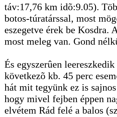
táv:17,76 km idõ:9.05). Tö
botos-túratárssal, most mö
eszegetve érek be Kosdra. 
most meleg van. Gond nélkül
És egyszerûen leereszkedik a
következõ kb. 45 perc esem
hát mit tegyünk ez is sajnos 
hogy mivel fejben éppen na
elvétem Rád felé a balos (