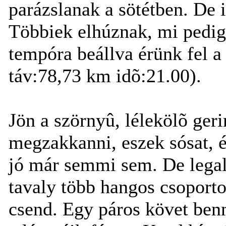
parázslanak a sötétben. De 
Többiek elhúznak, mi pedig
tempóra beállva érünk fel a
táv:78,73 km idõ:21.00).
Jön a szörnyû, lélekölõ geri
megzakkanni, eszek sósat, é
jó már semmi sem. De legal
tavaly több hangos csoport
csend. Egy páros követ ben