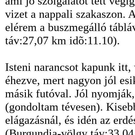
ami jó szolgálatot tett végi
vizet a nappali szakaszon. 
elérem a buszmegálló tábláv
táv:27,07 km idõ:11.10).
Isteni narancsot kapunk itt
éhezve, mert nagyon jól esi
másik futóval. Jól nyomják
(gondoltam tévesen). Kisebb
elágazásnál, és idén az erd
(Burgundia-völgy táv:33,04 