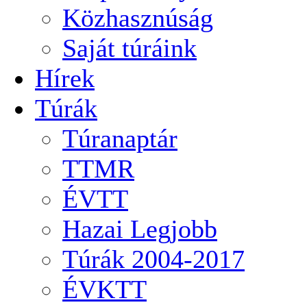
Közhasznúság
Saját túráink
Hírek
Túrák
Túranaptár
TTMR
ÉVTT
Hazai Legjobb
Túrák 2004-2017
ÉVKTT