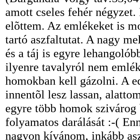
amott cseles fehér négyzet.
elõttem. Az emlékeket is m
tartó aszfaltutat. A nagy m
és a táj is egyre lehangolób
ilyenre tavalyról nem emlé
homokban kell gázolni. A ed
innentõl lesz lassan, alatt
egyre több homok szivárog 
folyamatos darálását :-( En
nagyon kívánom, inkább as