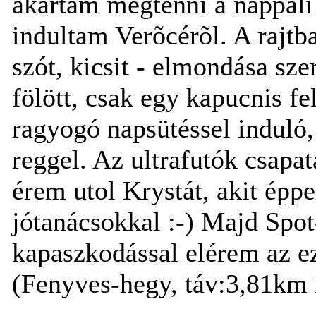
akartam megtenni a nappali 
indultam Verõcérõl. A rajt
szót, kicsit - elmondása sze
fölött, csak egy kapucnis fe
ragyogó napsütéssel induló
reggel. Az ultrafutók csapa
érem utol Krystát, akit épp
jótanácsokkal :-) Majd Spot-
kapaszkodással elérem az ezú
(Fenyves-hegy, táv:3,81km 