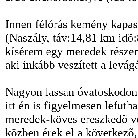
Innen félórás kemény kapas
(Naszály, táv:14,81 km idõ
kísérem egy meredek részen 
aki inkább veszített a levágá
Nagyon lassan óvatoskodom 
itt én is figyelmesen lefut
meredek-köves ereszkedõ vég
közben érek el a következõ,