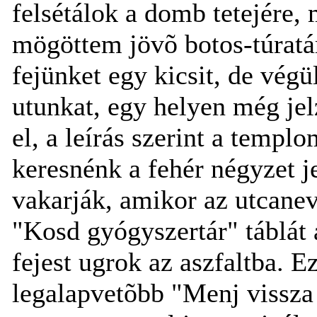
felsétálok a domb tetejére,
mögöttem jövõ botos-túratár
fejünket egy kicsit, de végü
utunkat, egy helyen még jelz
el, a leírás szerint a templ
keresnénk a fehér négyzet je
vakarják, amikor az utcane
"Kosd gyógyszertár" táblát
fejest ugrok az aszfaltba. E
legalapvetõbb "Menj vissza a