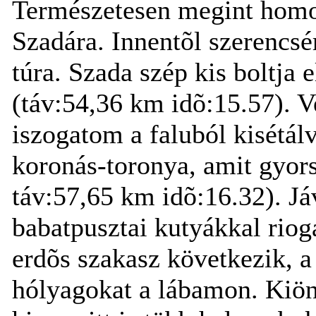
Természetesen megint hom
Szadára. Innentõl szerencsé
túra. Szada szép kis boltja 
(táv:54,36 km idõ:15.57). Ve
iszogatom a faluból kisétál
koronás-toronya, amit gyors
táv:57,65 km idõ:16.32). Já
babatpusztai kutyákkal riog
erdõs szakasz következik, 
hólyagokat a lábamon. Kiönt