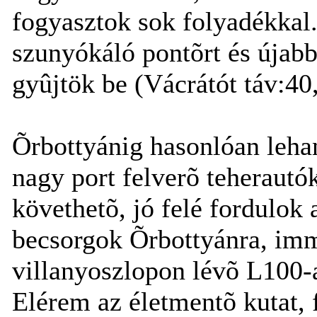
fogyasztok sok folyadékkal
szunyókáló pontõrt és újabb
gyûjtök be (Vácrátót táv:40
Õrbottyánig hasonlóan leha
nagy port felverõ teherautó
követhetõ, jó felé fordulok 
becsorgok Õrbottyánra, immá
villanyoszlopon lévõ L100-
Elérem az életmentõ kutat, 