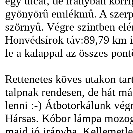
egy utcát, de irányban korrig
gyönyörû emlékmû. A szerpe
szörnyû. Végre szintben elér
Honvédsírok táv:89,79 km i
le a kalappal az összes pontõ
Rettenetes köves utakon tar
talpnak rendesen, de hát má
lenni :-) Átbotorkálunk végr
Hársas. Kóbor lámpa mozog 
majd jó irányba. Kellemetle