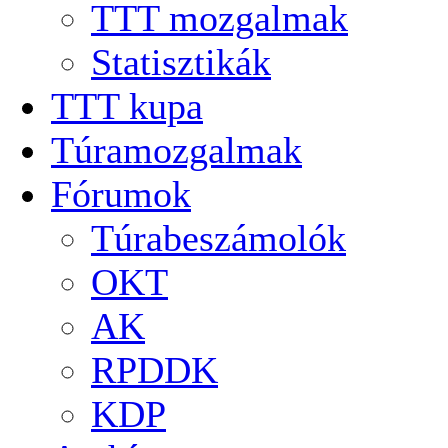
TTT mozgalmak
Statisztikák
TTT kupa
Túramozgalmak
Fórumok
Túrabeszámolók
OKT
AK
RPDDK
KDP