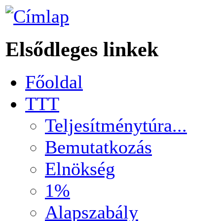
Elsődleges linkek
Főoldal
TTT
Teljesítménytúra...
Bemutatkozás
Elnökség
1%
Alapszabály