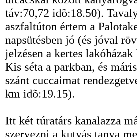
táv:70,72 idõ:18.50). Taval
aszfaltúton értem a Palotake
napsütésben jó (és jóval röv
jelzésen a kertes lakóházak 
Kis séta a parkban, és máris
szánt cuccaimat rendezgetve
km idõ:19.15).
Itt két túratárs kanalazza 
szervezni a kutyás tanya me