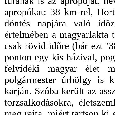
túrának is az apropóját, n
apropókat: 38 km-rel, Hort
döntés napjára való idõz
értelmében a magyarlakta te
csak rövid idõre (bár ezt ’
ponton egy kis házival, pog
felvidéki magyar élet m
polgármester úrhölgy is k
karján. Szóba került az as
torzsalkodásokra, életsze
meg rajta, miért tartson k