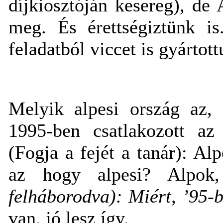
díjkiosztóján kesereg), de
meg. És érettségiztünk is
feladatból viccet is gyártot
Melyik alpesi ország az, 
1995-ben csatlakozott a
(Fogja a fejét a tanár): A
az hogy alpesi? Alpok, 
felháborodva): Miért, ’95-
van, jó lesz így.