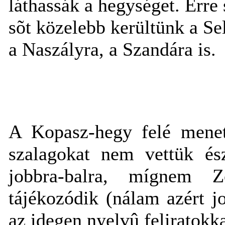
láthassák a hegységet. Erre
sõt közelebb kerültünk a Se
a Naszályra, a Szandára is.
A Kopasz-hegy felé menet
szalagokat nem vettük ész
jobbra-balra, mígnem Z
tájékozódik (nálam azért jo
az idegen nyelvû feliratokk