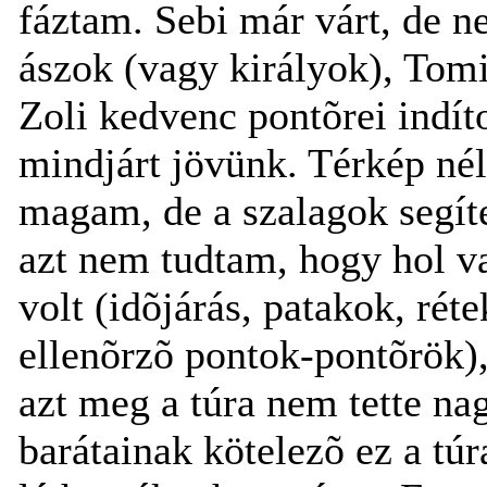
fáztam. Sebi már várt, de 
ászok (vagy királyok), Tomi,
Zoli kedvenc pontõrei indít
mindjárt jövünk. Térkép nél
magam, de a szalagok segíte
azt nem tudtam, hogy hol 
volt (idõjárás, patakok, réte
ellenõrzõ pontok-pontõrök),
azt meg a túra nem tette n
barátainak kötelezõ ez a tú