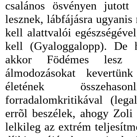
csalános ösvényen jutott
lesznek, lábfájásra ugyanis
kell alattvalói egészségéve
kell (Gyaloggalopp). De 
akkor Födémes lesz b
álmodozásokat kevertün
életének összehaso
forradalomkritikával (leg
errõl beszélek, ahogy Zoli
lelkileg az extrém teljesít