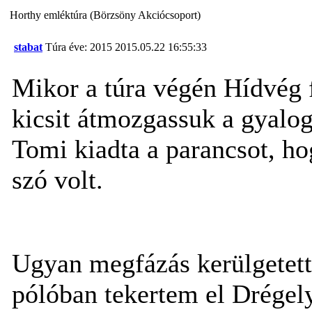
Horthy emléktúra (Börzsöny Akciócsoport)
stabat
Túra éve: 2015
2015.05.22 16:55:33
Mikor a túra végén Hídvég f
kicsit átmozgassuk a gyalogl
Tomi kiadta a parancsot, h
szó volt.
Ugyan megfázás kerülgetett
pólóban tekertem el Drégel