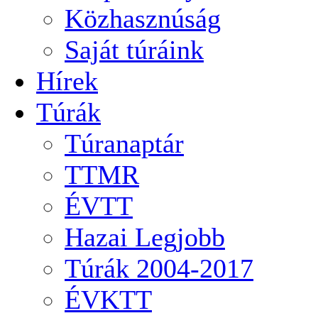
Közhasznúság
Saját túráink
Hírek
Túrák
Túranaptár
TTMR
ÉVTT
Hazai Legjobb
Túrák 2004-2017
ÉVKTT