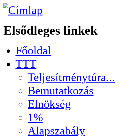
Elsődleges linkek
Főoldal
TTT
Teljesítménytúra...
Bemutatkozás
Elnökség
1%
Alapszabály