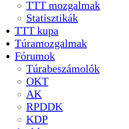
TTT mozgalmak
Statisztikák
TTT kupa
Túramozgalmak
Fórumok
Túrabeszámolók
OKT
AK
RPDDK
KDP