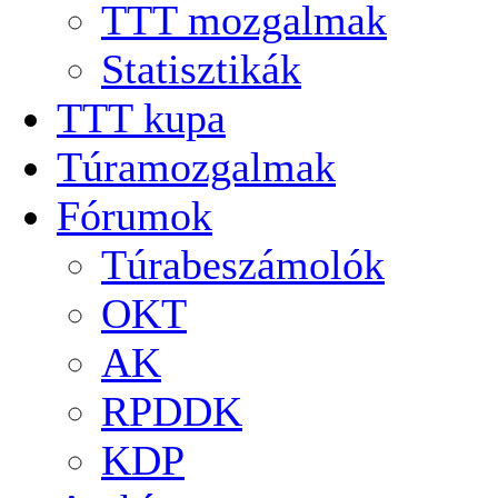
TTT mozgalmak
Statisztikák
TTT kupa
Túramozgalmak
Fórumok
Túrabeszámolók
OKT
AK
RPDDK
KDP