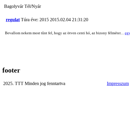
Bagolyvár Tél/Nyár
regulat
Túra éve: 2015
2015.02.04 21:31:20
Bevallom nekem most tûnt fel, hogy az ötven centi hó, az bizony félméter....
egy
footer
2025. TTT Minden jog fenntartva
Impresszum