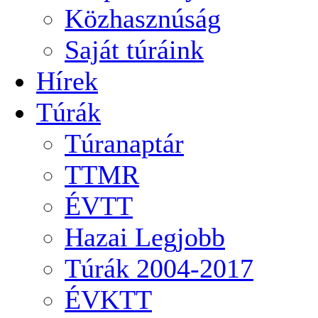
Közhasznúság
Saját túráink
Hírek
Túrák
Túranaptár
TTMR
ÉVTT
Hazai Legjobb
Túrák 2004-2017
ÉVKTT