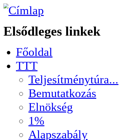
Elsődleges linkek
Főoldal
TTT
Teljesítménytúra...
Bemutatkozás
Elnökség
1%
Alapszabály