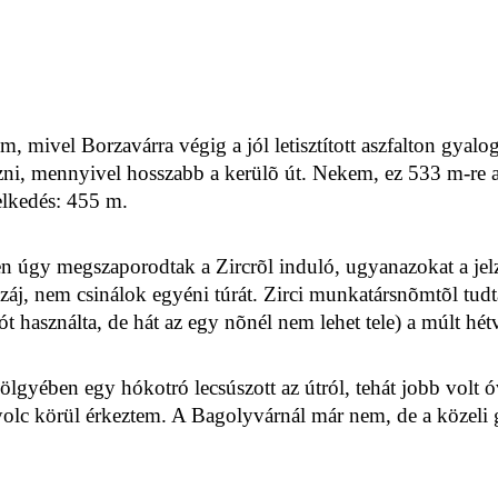
 mivel Borzavárra végig a jól letisztított aszfalton gyalo
, mennyivel hosszabb a kerülõ út. Nekem, ez 533 m-re a
elkedés: 455 m.
ben úgy megszaporodtak a Zircrõl induló, ugyanazokat a jel
száj, nem csinálok egyéni túrát. Zirci munkatársnõmtõl tud
ót használta, de hát az egy nõnél nem lehet tele) a múlt hét
yében egy hókotró lecsúszott az útról, tehát jobb volt ó
olc körül érkeztem. A Bagolyvárnál már nem, de a közeli g