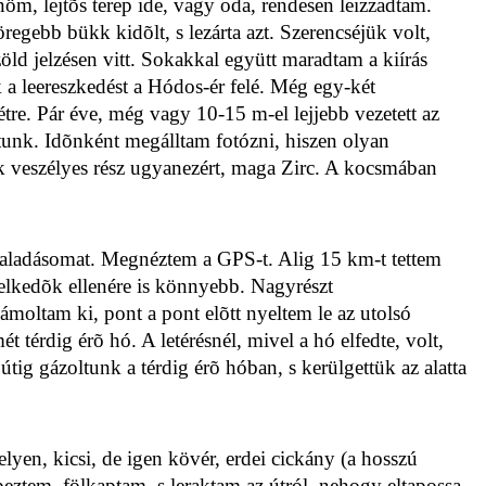
nöm, lejtõs terep ide, vagy oda, rendesen leizzadtam.
öregebb
bükk kidõlt, s lezárta azt. Szerencséjük volt,
zöld jelzésen vitt. Sokakkal együtt maradtam a kiírás
 a leereszkedést a Hódos-ér felé. Még egy-két
étre. Pár éve, még vagy 10-15 m-el lejjebb vezetett az
dtunk. Idõnként megálltam fotózni, hiszen olyan
ik veszélyes rész ugyanezért, maga Zirc. A kocsmában
haladásomat. Megnéztem a GPS-t. Alig 15 km-t tettem
elkedõk ellenére is könnyebb. Nagyrészt
moltam ki, pont a pont elõtt nyeltem le az utolsó
ét térdig érõ hó. A letérésnél, mivel a hó elfedte, volt,
tig gázoltunk a térdig érõ hóban, s kerülgettük az alatta
lyen, kicsi, de igen kövér,
erdei cickány
(a hosszú
eztem, fölkaptam, s leraktam az útról, nehogy eltapossa