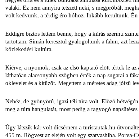
valaki. Ez nem annyira tetszett neki, s megpróbált megh
volt kedvünk, a térdig érõ hóhoz. Inkább kerültünk. Én 
Eddigre biztos lettem benne, hogy a kiírás szerinti szin
tartottam. Simán keresztül gyalogoltunk a falun, azt lesz
közlekedési kultúra.
Kiérve, a nyomok, csak az elsõ kaptató elõtt tértek le 
láthatóan alacsonyabb szögben érték a nap sugarai a fáka
oklevelet és a kitûzõt. Megettem a méretes adag jóízû leve
Nehéz, de gyönyörû, igazi téli túra volt. Elõzõ hétvég
meg a túra hangulatát, most pedig a ragyogó napsütéses ha
Úgy látszik kár volt dicsérnem a turistautak.hu útvonalt
455 m. Rögvest az elején volt egy szarvashiba. Porva-Cse