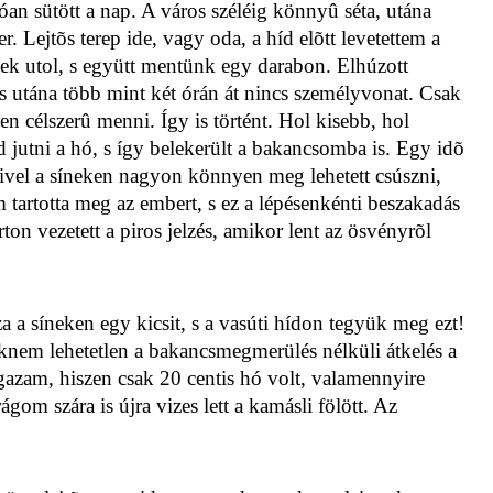
an sütött a nap. A város széléig könnyû séta, utána
. Lejtõs terep ide, vagy oda, a híd elõtt levetettem a
tek utol, s együtt mentünk egy darabon. Elhúzott
s utána több mint két órán át nincs személyvonat. Csak
en célszerû menni. Így is történt. Hol kisebb, hol
jutni a hó, s így belekerült a bakancsomba is. Egy idõ
mivel a síneken nagyon könnyen meg lehetett csúszni,
 tartotta meg az embert, s ez a lépésenkénti beszakadás
on vezetett a piros jelzés, amikor lent az ösvényrõl
a a síneken egy kicsit, s a vasúti hídon tegyük meg ezt!
csaknem lehetetlen a bakancsmegmerülés nélküli átkelés a
gazam, hiszen csak 20 centis hó volt, valamennyire
gom szára is újra vizes lett a kamásli fölött. Az