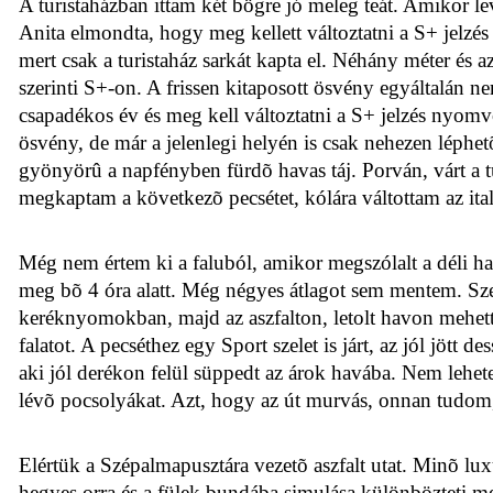
A turistaházban ittam két bögre jó meleg teát. Amikor lev
Anita elmondta, hogy meg kellett változtatni a S+ jelzé
mert csak a turistaház sarkát kapta el. Néhány méter és a
szerinti S+-on. A frissen kitaposott ösvény egyáltalán 
csapadékos év és meg kell változtatni a S+ jelzés nyomvo
ösvény, de már a jelenlegi helyén is csak nehezen léphe
gyönyörû a napfényben fürdõ havas táj. Porván, várt a t
megkaptam a következõ pecsétet, kólára váltottam az ita
Még nem értem ki a faluból, amikor megszólalt a déli 
meg bõ 4 óra alatt. Még négyes átlagot sem mentem. Sze
keréknyomokban, majd az aszfalton, letolt havon mehettü
falatot. A pecséthez egy Sport szelet is járt, az jól jött 
aki jól derékon felül süppedt az árok havába. Nem lehete
lévõ pocsolyákat. Azt, hogy az út murvás, onnan tudom,
Elértük a Szépalmapusztára vezetõ aszfalt utat. Minõ lu
hegyes orra
és a fülek bundába simulása
különbözteti me