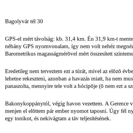
Bagolyvár tél 30
GPS-el mért távolság: kb. 31,4 km. Én 31,9 km-t mentem,
néhány GPS nyomvonalam, így nem volt nehéz megnézni
Barometrikus magasságmérõvel mért összesített szintem
Eredetileg nem terveztem ezt a túrát, mivel az elõzõ év
lehetne rekeszteni, azonban a havazás miatt, ha nem mu
panaszolta, mennyire tele volt a hócipõje (õ nem ezt a sz
Bakonykoppánytól, végig havon vezettem. A Gerence völg
menjen el elõttem pár ember nyomot taposni. Úgy fél ny
egy tonikot, és nekivágtam a táv teljesítésének.