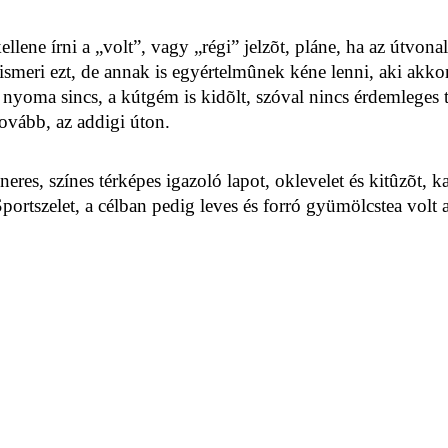
lene írni a „volt”, vagy „régi” jelzõt, pláne, ha az útvona
 ismeri ezt, de annak is egyértelmûnek kéne lenni, aki akkor j
n nyoma sincs, a kútgém is kidõlt, szóval nincs érdemleges
ovább, az addigi úton.
ineres, színes térképes igazoló lapot, oklevelet és kitûzõt, 
portszelet, a célban pedig leves és forró gyümölcstea volt 