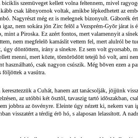
 biciklis szemüveget kellett volna feltennem, mivel ragyogó
 inkább csak lábnyomok voltak, amikbe lépkedhetett az ember
kombó. Nagyrészt még ez is melegnek bizonyult. Gáborék ér
igaz, nem sokára jön Zirc felõl a Vezsprém-Gyõr járat is é
, mint a Piroska. Ez azért fontos, mert valamennyit a sínek
m, nem megfelelõ kamáslit vettem fel, mert alulról be tud 
t, úgy döntöttem, irány a sínekre. Ez sem volt gyorsabb, 
llett menni, mert közte, tömörödött tetejû hó volt, ami nem
nt használható, csak nagyon csúszik. Még bõven ezen a part
följöttek a vasútra.
n keresztezzük a Cuhát, hanem azt tanácsolják, jöjjünk vissz
jelzésen, az utóbbi két õsztõl, tavaszig tartó idõszakban, 
em jobbra az ösvényre. Eleinte úgy nézett ki, nekem van i
n visszatért a térdig érõ hó, s alaposan lelassított. A nadrá