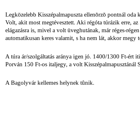
Legközelebb Kisszépalmapuszta ellenõrzõ pontnál oda kel
Volt, akit most megtévesztett. Aki régóta túrázik erre, az
elágazásra is, mivel a volt üveghutának, már réges-rége
automatikusan keres valamit, s ha nem lát, akkor megy t
A túra ár/szolgáltatás aránya igen jó. 1400/1300 Ft-ért it
Porván 150 Ft-os italjegy, a volt Kisszépalmapusztánál S
A Bagolyvár kellemes helynek tûnik.