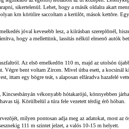
arapni, sikertelenül. Lehet, hogy a másik oldalra akart me
olyan km körülire saccoltam a kerülõt, mások kettõre. Egy
temelkedés jóval kevesebb lesz, a kiírásban szereplõnél, his
ámítva, hogy a mellettünk, lassítás nélkül elmenõ autók bete
az aszfaltról. Az elsõ emelkedõn 110 m, majd az utolsón új
t. Végre bent voltam Zircen. Mivel útba esett, a kocsinál ki
st, ittam egy bögre teát, s alaposan elfáradva hazafelé vett
én, Kincsesbányán vékonyabb hótakarójú, könnyebben járha
vas táj. Körülbelül a túra fele vezetett térdig érõ hóban.
ervezõjét, milyen pontosan adja meg az adatokat, most az ös
sznekig 111 m szintet jelzet, a valós 10-15 m helyett.