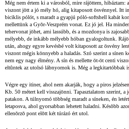
Még nem értem ki a városból, mire rájöttem, hibáztam: a
viszont jött a jó mély hó, alig kitaposott ösvénnyel. Itt
biciklis pólót, s maradt a gyapjú póló-softshell kabát 
mellettünk a Gyõr-Veszprém vonat. Ez jó jel. Ha minden 
tehervonat jöhet, ami lassúbb, és a mozdonya is zajosabb
mélyebb, de inkább mélyebb hóban gyalogoltunk. Rájötte
után, ahogy egyre kevésbé volt kitaposott az ösvény len
viszont mégis könnyebb a haladás. Szó szerint a sínen ke
nem egy nagy élmény. A sín és mellette öt-öt centi viszo
eltûntek az utolsó lábnyomok is. Még a legkitartóbbak is 
Végre egy itiner, ahol nem akarják, hogy a piros jelzése
Kb. 50 métert kell visszajönni. Tapasztalatom szerint, a 
patakon. A túlnyomó többség maradt a síneken, én letért
letaposva, ahol gyorsabban lehetett haladni. Késõbb azonba
ellenõrzõ pont elõtt két túrázó ért utol.