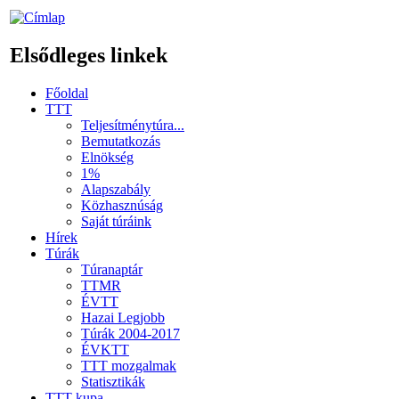
Elsődleges linkek
Főoldal
TTT
Teljesítménytúra...
Bemutatkozás
Elnökség
1%
Alapszabály
Közhasznúság
Saját túráink
Hírek
Túrák
Túranaptár
TTMR
ÉVTT
Hazai Legjobb
Túrák 2004-2017
ÉVKTT
TTT mozgalmak
Statisztikák
TTT kupa