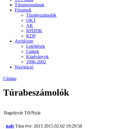
Túramozgalmak
Fórumok
Túrabeszámolók
OKT
AK
RPDDK
KDP
Archívum
Letöltések
Linkek
Kiadványok
1996-2002
Navigáció
Címlap
Túrabeszámolók
Bagolyvár Tél/Nyár
nafe
Túra éve: 2015
2015.02.02 19:29:58