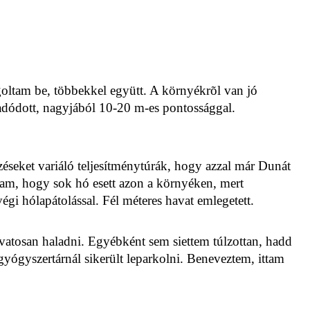
goltam be, többekkel együtt. A környékrõl van jó
dódott, nagyjából 10-20 m-es pontossággal.
zéseket variáló teljesítménytúrák, hogy azzal már Dunát
tam, hogy sok hó esett azon a környéken, mert
végi hólapátolással. Fél méteres havat emlegetett.
vatosan haladni. Egyébként sem siettem túlzottan, hadd
yógyszertárnál sikerült leparkolni. Beneveztem, ittam