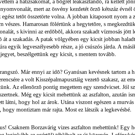
ettem a hátizsákomat, a bögrét leakasztandó, rá kellett jön
s nyomvonalát, mert az ösvény kezdetét õrzõ kétszáz év
nél 
z egész tetõt összetörte volna. A jobban kitaposott nyom a 
nem vészes. Hamarosan fölértünk a hegytetõre, s megkezdtük
nalát, s kivinni az erdõbõl, akkora szakadt vízmosás jött l
tõ át a szakadás. A patak völgyében egy kicsit jobban hala
úra egyik legveszélyesebb része, a jó csúszós járda. A más
ljegyet, beszélgettünk egy kicsit, s mentem tovább.
harangszó. Már ennyi az idõ? Gyanúsan kevésnek tartom a 
rencsére a volt Kisszépalmapusztáig vezetõ szakasz, az em
nk. Az ellenõrzõ pontig megettem egy szendvicset. Jól szá
desszertnek. Még egy kicsit mehettünk az aszfalton, azután ism
tt látni, hogy hol az árok. Utána viszont egészen a murvás ú
 hogy montiztam már rajta. Most ez látszik a legkevésbé.
xus! Csaknem Borzavárig vizes aszfalton mehettünk! Egy he
g leginkább az egértõl
)
téblábolt az út közepén. Lefénykép