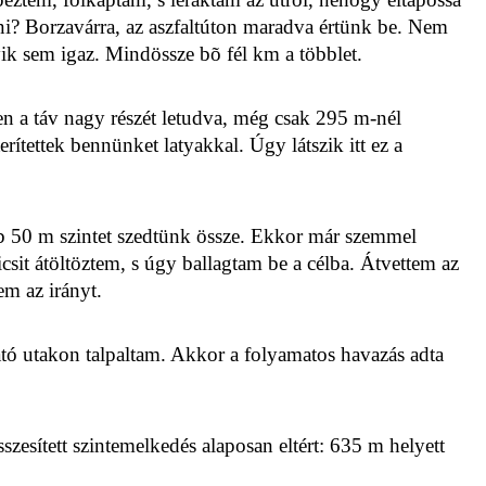
nni? Borzavárra, az aszfaltúton maradva értünk be. Nem
ik sem igaz. Mindössze bõ fél km a többlet.
zen a táv nagy részét letudva, még csak 295 m-nél
rítettek bennünket latyakkal. Úgy látszik itt ez a
abb 50 m szintet szedtünk össze. Ekkor már szemmel
csit átöltöztem, s úgy ballagtam be a célba. Átvettem az
em az irányt.
tó utakon talpaltam. Akkor a folyamatos havazás adta
szesített szintemelkedés alaposan eltért: 635 m helyett