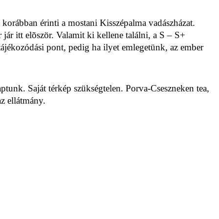
l korábban érinti a mostani Kisszépalma vadászházat.
ár itt elõször. Valamit ki kellene találni, a S – S+
 tájékozódási pont,
pedig ha ilyet emlegetünk, az ember
kaptunk. Saját térkép szükségtelen.
Porva-Cseszneken tea,
az ellátmány.