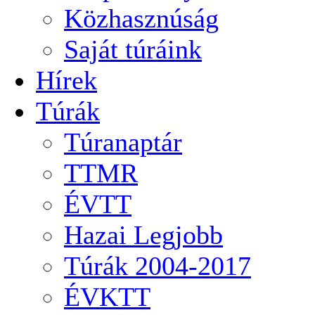
Közhasznúság
Saját túráink
Hírek
Túrák
Túranaptár
TTMR
ÉVTT
Hazai Legjobb
Túrák 2004-2017
ÉVKTT