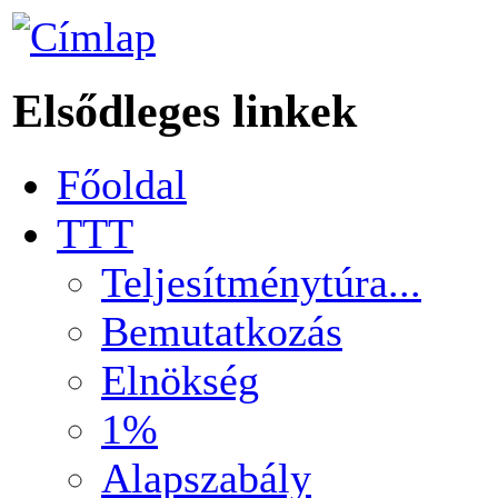
Elsődleges linkek
Főoldal
TTT
Teljesítménytúra...
Bemutatkozás
Elnökség
1%
Alapszabály