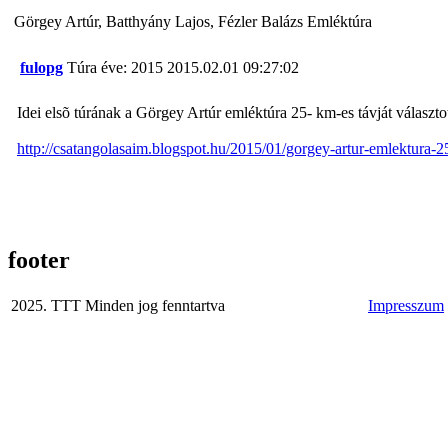
Görgey Artúr, Batthyány Lajos, Fézler Balázs Emléktúra
fulopg
Túra éve: 2015
2015.02.01 09:27:02
Idei elsõ túrának a Görgey Artúr emléktúra 25- km-es távját választo
http://csatangolasaim.blogspot.hu/2015/01/gorgey-artur-emlektura-2
footer
2025. TTT Minden jog fenntartva
Impresszum