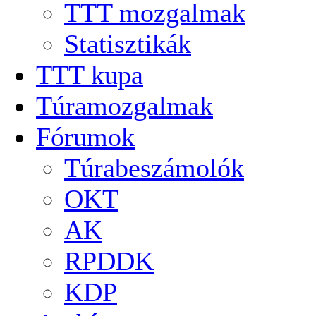
TTT mozgalmak
Statisztikák
TTT kupa
Túramozgalmak
Fórumok
Túrabeszámolók
OKT
AK
RPDDK
KDP