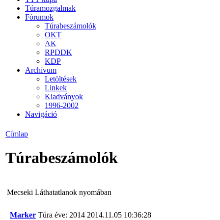
Túramozgalmak
Fórumok
Túrabeszámolók
OKT
AK
RPDDK
KDP
Archívum
Letöltések
Linkek
Kiadványok
1996-2002
Navigáció
Címlap
Túrabeszámolók
Mecseki Láthatatlanok nyomában
Marker
Túra éve: 2014
2014.11.05 10:36:28