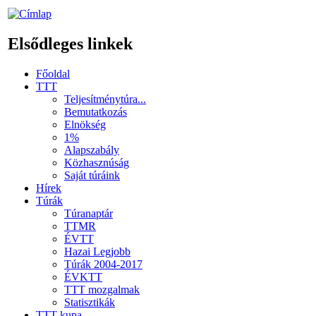
Elsődleges linkek
Főoldal
TTT
Teljesítménytúra...
Bemutatkozás
Elnökség
1%
Alapszabály
Közhasznúság
Saját túráink
Hírek
Túrák
Túranaptár
TTMR
ÉVTT
Hazai Legjobb
Túrák 2004-2017
ÉVKTT
TTT mozgalmak
Statisztikák
TTT kupa