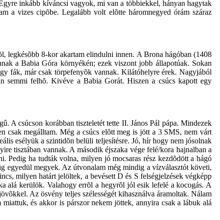
. Egyre inkább kíváncsi vagyok, mi van a többiekkel, hányan hagytak
tam a vizes cipõbe. Legalább volt elõtte háromnegyed órám száraz
vbõl, legkésõbb 8-kor akartam elindulni innen. A Brona hágóban (1408
vannak a Babia Góra környékén; ezek viszont jobb állapotúak. Sokan
nagy fák, már csak törpefenyõk vannak. Kilátóhelyre érek. Nagyjából
ában semmi felhõ. Kivéve a Babia Gorát. Hiszen a csúcs kapott egy
. A csúcson korábban tiszteletét tette II. János Pál pápa. Mindezek
en csak megálltam. Még a csúcs elõtt meg is jött a 3 SMS, nem várt
s esélyük a szintidõn belüli teljesítésre. Jó, hír hogy nem jósolnak
yire tisztában vannak. A második éjszaka vége felé/kora hajnalban a
i. Pedig ha tudták volna, milyen jó mocsaras rész kezdõdött a hágó
gig egyedül megyek. Az útvonalam még mindig a vízválasztót követi,
s, milyen határt jelöltek, a bevésett D és S felségjelzések végképp
alá kerülök. Valahogy errõl a hegyrõl jól esik lefelé a kocogás. A
jövõkkel. Az ösvény teljes szélességét kihasználva áramoltak. Nálam
iattuk, és akkor is párszor nekem jöttek, annyira csak a lábuk alá