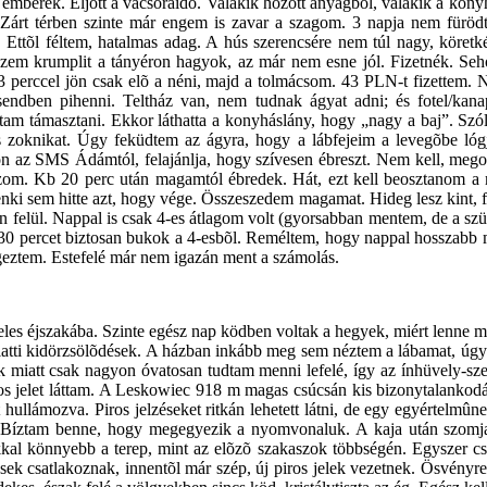
berek. Eljött a vacsoraidõ. Valakik hozott anyagból, valakik a konyhá
 Zárt térben szinte már engem is zavar a szagom. 3 napja nem fürödt
Ettõl féltem, hatalmas adag. A hús szerencsére nem túl nagy, köretkén
em krumplit a tányéron hagyok, az már nem esne jól. Fizetnék. Seho
 3 perccel jön csak elõ a néni, majd a tolmácsom. 43 PLN-t fizettem
sendben pihenni. Teltház van, nem tudnak ágyat adni; és fotel/kana
dtam támasztani. Ekkor láthatta a konyháslány, hogy „nagy a baj”. Szó
zoknikat. Úgy feküdtem az ágyra, hogy a lábfejeim a levegõbe lógja
n az SMS Ádámtól, felajánlja, hogy szívesen ébreszt. Nem kell, me
zom. Kb 20 perc után magamtól ébredek. Hát, ezt kell beosztanom a 
enki sem hitte azt, hogy vége. Összeszedem magamat. Hideg lesz kint, 
gon felül. Nappal is csak 4-es átlagom volt (gyorsabban mentem, de a szü
b 30 percet biztosan bukok a 4-esbõl. Reméltem, hogy nappal hosszabb 
geztem. Estefelé már nem igazán ment a számolás.
es éjszakába. Szinte egész nap ködben voltak a hegyek, miért lenne mo
iatti kidörzsölõdések. A házban inkább meg sem néztem a lábamat, úgys
 miatt csak nagyon óvatosan tudtam menni lefelé, így az ínhüvely-szerû
os jelet láttam. A Leskowiec 918 m magas csúcsán kis bizonytalankodá
ullámozva. Piros jelzéseket ritkán lehetett látni, de egy egyértelmûnek
ni. Bíztam benne, hogy megegyezik a nyomvonaluk. A kaja után szomj
kal könnyebb a terep, mint az elõzõ szakaszok többségén. Egyszer csa
ek csatlakoznak, innentõl már szép, új piros jelek vezetnek. Ösvényre 