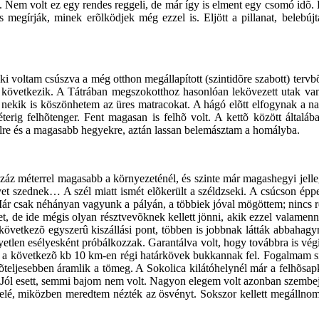
s. Nem volt ez egy rendes reggeli, de már így is elment egy csomó idõ
gírják, minek erõlködjek még ezzel is. Eljött a pillanat, belebúj
t ki voltam csúszva a még otthon megállapított (szintidõre szabott) ter
ája következik. A Tátrában megszokotthoz hasonlóan lekövezett utak 
n nekik is köszönhetem az üres matracokat. A hágó elõtt elfogynak a 
terig felhõtenger. Fent magasan is felhõ volt. A kettõ között által
ejfölre és a magasabb hegyekre, aztán lassan belemásztam a homályba.
z méterrel magasabb a környezeténél, és szinte már magashegyi jellegû
yet szednek… A szél miatt ismét elõkerült a széldzseki. A csúcson épp
r csak néhányan vagyunk a pályán, a többiek jóval mögöttem; nincs reáli
, de ide mégis olyan résztvevõknek kellett jönni, akik ezzel valamenn
vetkezõ egyszerû kiszállási pont, többen is jobbnak látták abbahagyn
etlen esélyesként próbálkozzak. Garantálva volt, hogy továbbra is vé
n a következõ kb 10 km-en régi határkövek bukkannak fel. Fogalmam sinc
ljesebben áramlik a tömeg. A Sokolica kilátóhelynél már a felhõsapka 
m. Jól esett, semmi bajom nem volt. Nagyon elegem volt azonban szembe
lé, miközben meredtem nézték az ösvényt. Sokszor kellett megállnom m