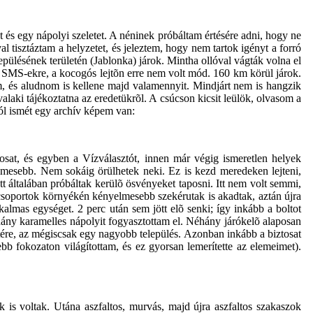
 és egy nápolyi szeletet. A néninek próbáltam értésére adni, hogy ne
 tisztáztam a helyzetet, és jeleztem, hogy nem tartok igényt a forró
epülésének területén (Jablonka) járok. Mintha ollóval vágták volna el
az SMS-ekre, a kocogós lejtõn erre nem volt mód. 160 km körül járok.
m, és aludnom is kellene majd valamennyit. Mindjárt nem is hangzik
laki tájékoztatna az eredetükrõl. A csúcson kicsit leülök, olvasom a
ról ismét egy archív képem van:
rosat, és egyben a Vízválasztót, innen már végig ismeretlen helyek
mesebb. Nem sokáig örülhetek neki. Ez is kezd meredeken lejteni,
t általában próbáltak kerülõ ösvényeket taposni. Itt nem volt semmi,
ázcsoportok környékén kényelmesebb szekérutak is akadtak, aztán újra
almas egységet. 2 perc után sem jött elõ senki; így inkább a boltot
néhány karamelles nápolyit fogyasztottam el. Néhány járókelõ alaposan
re, az mégiscsak egy nagyobb település. Azonban inkább a biztosat
sebb fokozaton világítottam, és ez gyorsan lemerítette az elemeimet).
is voltak. Utána aszfaltos, murvás, majd újra aszfaltos szakaszok