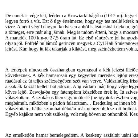
De ennek is vége lett, leértem a Krowiarki hágóba (1012 m). Jegyet 
legyen forró a víz. Ezt õ úgy értelmezte, hogy egy tea mellé kérek 
vízre. A néni végül nagyon kedvesen abból is teát csinált nekem, grá
a tömeget, erre már alig járnak. Meg is tudom érteni, hogy a mocsar
A maradék 100 km-re 27,5 órám jut. Ez elsõ ránézésre jól hangozha
olyan jól. Fölfelé hullámzó gerincen megyek a Cyl Hali Smietanowej 
leírást. Kár, hogy itt fák takarják a kilátást, még szétnézhettem vol
A térképek nincsenek összhangban egymással a kék jelzést illetõen
következnek. A kék hamarosan egy kegyetlen meredek lejtõn eresz
ráadásul az út teljes szélességében szét van verve. Valószínûleg fr
a sziklák között kellett botladozni. Alig vártam már, hogy vége leg
köves lejtõ. Zawoja-ba egy fatemplom közelében érek le. Itt szíves
választottam. A szokásos literes gyümölcslé (ne igyatok részben vagy
megbámult, miközben a padon falatoztam… Eredetileg az innen bõ 1
választottam, hátha szombat délután már nehezebb lesz ott boltot tal
Egyéb kajákra nem volt szükség, volt még bõven az otthoniból. Kez
Az emelkedõn hamar bemelegedtem. A keskeny aszfaltút utáni kis ö