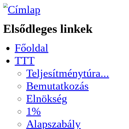
Elsődleges linkek
Főoldal
TTT
Teljesítménytúra...
Bemutatkozás
Elnökség
1%
Alapszabály