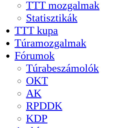
TTT mozgalmak
Statisztikák
TTT kupa
Túramozgalmak
Fórumok
Túrabeszámolók
OKT
AK
RPDDK
KDP