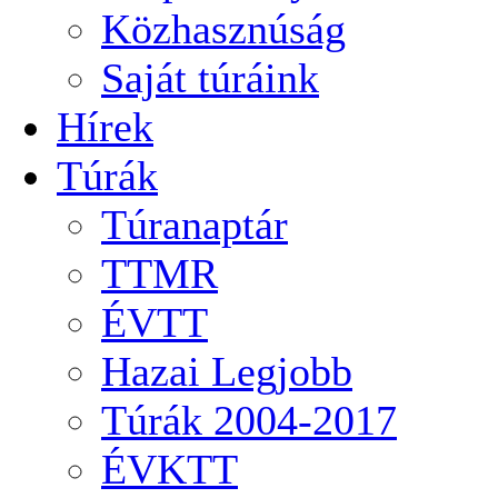
Közhasznúság
Saját túráink
Hírek
Túrák
Túranaptár
TTMR
ÉVTT
Hazai Legjobb
Túrák 2004-2017
ÉVKTT