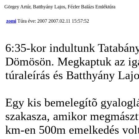
Görgey Artúr, Batthyány Lajos, Fézler Balázs Emléktúra
zomi
Túra éve: 2007
2007.02.11 15:57:52
6:35-kor indultunk Tatabán
Dömösön. Megkaptuk az iga
túraleírás és Batthyány Lajo
Egy kis bemelegítõ gyaloglá
szakasza, amikor megmásztuk
km-en 500m emelkedés volt, 