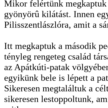
Mikor felértünk megkaptuk 
gyönyörû kilátást. Innen eg
Pilisszentlászlóra, amit a sá
Itt megkaptuk a második pec
tényleg rengeteg család tár
az Apátkúti-patak völgyében
egyikünk bele is lépett a pa
Sikeresen megtaláltuk a cél
sikeresen lestoppoltunk, am