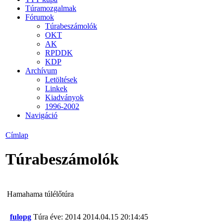
Túramozgalmak
Fórumok
Túrabeszámolók
OKT
AK
RPDDK
KDP
Archívum
Letöltések
Linkek
Kiadványok
1996-2002
Navigáció
Címlap
Túrabeszámolók
Hamahama túlélőtúra
fulopg
Túra éve: 2014
2014.04.15 20:14:45