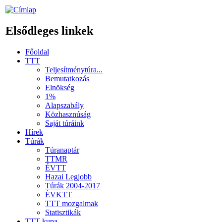
Elsődleges linkek
Főoldal
TTT
Teljesítménytúra...
Bemutatkozás
Elnökség
1%
Alapszabály
Közhasznúság
Saját túráink
Hírek
Túrák
Túranaptár
TTMR
ÉVTT
Hazai Legjobb
Túrák 2004-2017
ÉVKTT
TTT mozgalmak
Statisztikák
TTT kupa