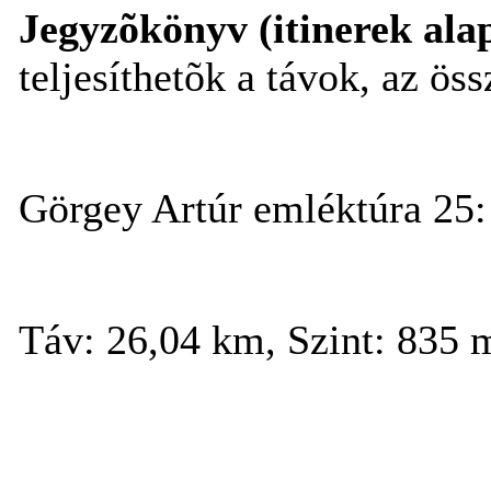
Jegyzõkönyv (itinerek ala
teljesíthetõk a távok, az öss
Görgey Artúr emléktúra 25:
Táv: 26,04 km, Szint: 835 