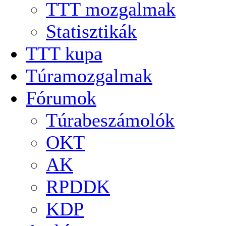
TTT mozgalmak
Statisztikák
TTT kupa
Túramozgalmak
Fórumok
Túrabeszámolók
OKT
AK
RPDDK
KDP