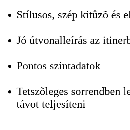
Stílusos, szép kitûzõ és 
Jó útvonalleírás az itiner
Pontos szintadatok
Tetszõleges sorrendben le
távot teljesíteni