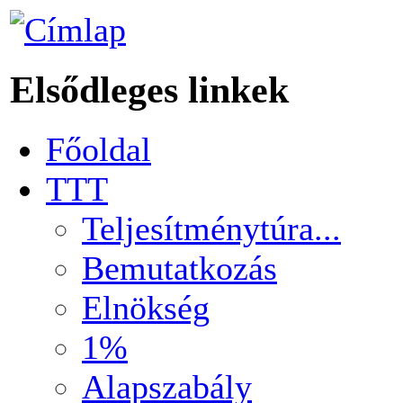
Elsődleges linkek
Főoldal
TTT
Teljesítménytúra...
Bemutatkozás
Elnökség
1%
Alapszabály