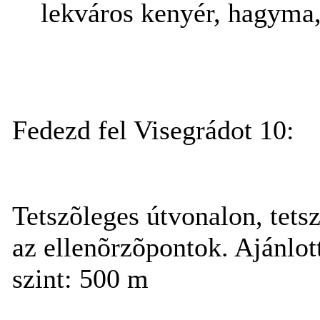
lekváros kenyér, hagyma,
Fedezd fel Visegrádot 10:
Tetszõleges útvonalon, tets
az ellenõrzõpontok. Ajánlot
szint: 500 m