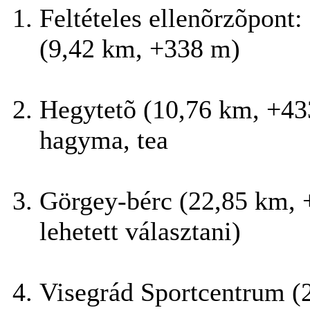
Feltételes ellenõrzõpont:
(9,42 km, +338 m)
Hegytetõ (10,76 km, +433
hagyma, tea
Görgey-bérc (22,85 km, +
lehetett választani)
Visegrád Sportcentrum (