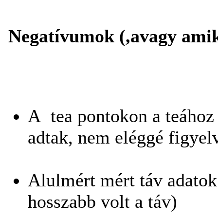
Negatívumok (,avagy amik
A tea pontokon a teához
adtak, nem eléggé figyel
Alulmért mért táv adatok
hosszabb volt a táv)