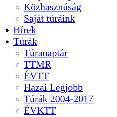
Közhasznúság
Saját túráink
Hírek
Túrák
Túranaptár
TTMR
ÉVTT
Hazai Legjobb
Túrák 2004-2017
ÉVKTT