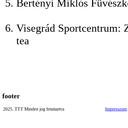
Bertényi Miklós Füvészke
Visegrád Sportcentrum: Z
tea
footer
2025. TTT Minden jog fenntartva
Impresszum