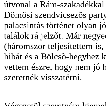
útvonal a Rám-szakadékkal
Dömösi szendvicsezõs party
palacsintás történet olyan j
találok rá jelzõt. Már negy
(háromszor teljesítettem is,
hibát és a Bölcsõ-hegyhez 
vettem észre, hogy nem jó 
szeretnék visszatérni.
Végezetül szeretném kiemel