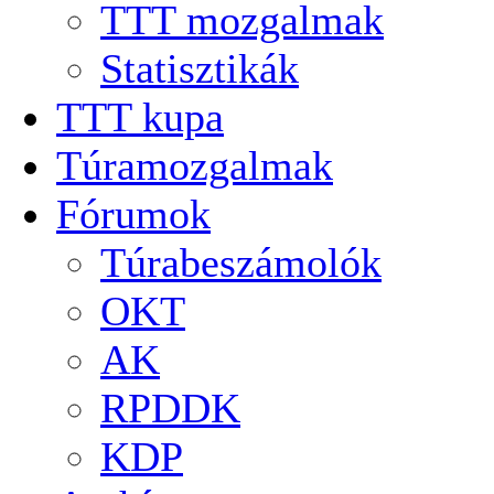
TTT mozgalmak
Statisztikák
TTT kupa
Túramozgalmak
Fórumok
Túrabeszámolók
OKT
AK
RPDDK
KDP