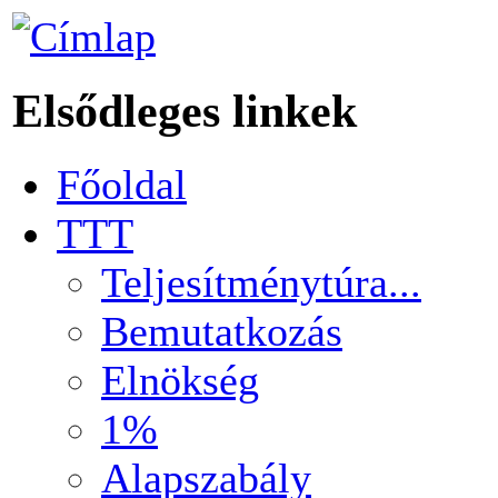
Elsődleges linkek
Főoldal
TTT
Teljesítménytúra...
Bemutatkozás
Elnökség
1%
Alapszabály