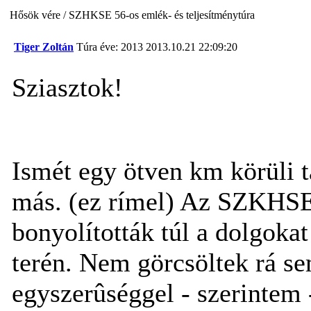
Hősök vére / SZHKSE 56-os emlék- és teljesítménytúra
Tiger Zoltán
Túra éve: 2013
2013.10.21 22:09:20
Sziasztok!
Ismét egy ötven km körüli 
más. (ez rímel) Az SZKHSE
bonyolították túl a dolgoka
terén. Nem görcsöltek rá se
egyszerûséggel - szerintem -