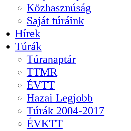
Közhasznúság
Saját túráink
Hírek
Túrák
Túranaptár
TTMR
ÉVTT
Hazai Legjobb
Túrák 2004-2017
ÉVKTT