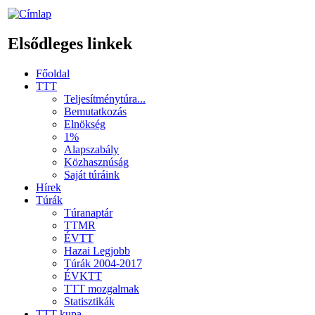
Elsődleges linkek
Főoldal
TTT
Teljesítménytúra...
Bemutatkozás
Elnökség
1%
Alapszabály
Közhasznúság
Saját túráink
Hírek
Túrák
Túranaptár
TTMR
ÉVTT
Hazai Legjobb
Túrák 2004-2017
ÉVKTT
TTT mozgalmak
Statisztikák
TTT kupa