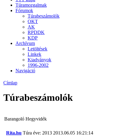
Túramozgalmak
Fórumok
Túrabeszámolók
OKT
AK
RPDDK
KDP
Archívum
Letöltések
Linkek
Kiadványok
1996-2002
Navigáció
Címlap
Túrabeszámolók
Barangoló Hegyvidék
Rita.hu
Túra éve: 2013
2013.06.05 16:21:14