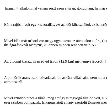
Immár 4. alkalommal vettem részt ezen a túrán, gondoltam, ha már en
Bár a rajtban volt egy kis sorállás, ezt az idõt kihasználtuk az isme
Mivel idén már másodszor megy ugyanazon az útvonalon a túra, (meg a
útelágazásoknál hiányzik, különben minden rendben vele. :-)
Az útvonal klassz, ilyen rövid távon (12,9 km) még ennyi lépcsõt!!! 
A pontõrök aranyosak, udvariasak, de az Óra-villát sajna nem tudta
adminisztrál.
Mivel szintidõ nincs a túrán, meg amúgy is ragyogó túraidõ volt, a 
ezer színben pompáztak. Elkápráztatott a nagy ezerjófû tömeges megjel