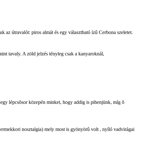
uk az útravalót: piros almát és egy választható ízû Cerbona szeletet.
nt tavaly. A zöld jelzés tényleg csak a kanyaroknál,
t egy lépcsõsor közepén minket, hogy addig is pihenjünk, míg õ
yermekkori nosztalgia) mely most is gyönyörû volt , nyíló vadvirágai