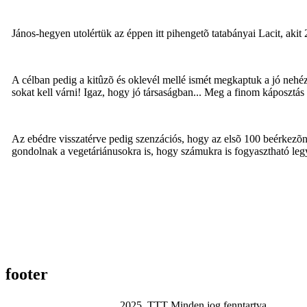
János-hegyen utolértük az éppen itt pihengetõ tatabányai Lacit, akit 2
A célban pedig a kitûzõ és oklevél mellé ismét megkaptuk a jó nehéz
sokat kell várni! Igaz, hogy jó társaságban... Meg a finom káposztás t
Az ebédre visszatérve pedig szenzációs, hogy az elsõ 100 beérkezõn
gondolnak a vegetáriánusokra is, hogy számukra is fogyasztható le
footer
2025. TTT Minden jog fenntartva