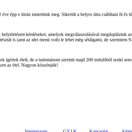
 éve épp e túrán ismertünk meg. Sikerült a helyes útra csábítani õt és tú
 helytörténeti kérdéseket, amelyek megválaszolásával megdupláztuk az e
észtát is (ami az idei menü volt) le lehet még sétálgatni, de szerintem 9-
ek ígértek ételt, de a tudomásom szerinti majd 200 indulóból senki sem
gyen az étel. Nagyon köszönjük!
Impresszum
GY.I.K.
Kapcsolat
Adat