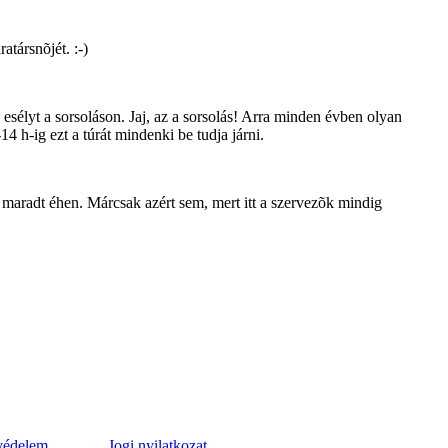
ratársnõjét. :-)
sélyt a sorsoláson. Jaj, az a sorsolás! Arra minden évben olyan
14 h-ig ezt a túrát mindenki be tudja járni.
 maradt éhen. Márcsak azért sem, mert itt a szervezõk mindig
védelem
Jogi nyilatkozat