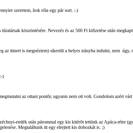
nyire szeretem, írok róla egy pár sort. :-)
rõs túratársak köszöntésére. Nevezés és az 500 Ft kifizetése után megkapt
z itinert is megnéztem) sikerült a helyes irányba indulni, nem úgy, mi
:-)
 megmutatni az ottani pontõr, ugyanis nem ott volt. Gondolom azért vár
Széchnyi-emlék után párommal egy kis kitérõt tettünk az Apáca-rétre (g
enése. Megtaláltunk itt egy elrejtett kis dobozkát is. ;)