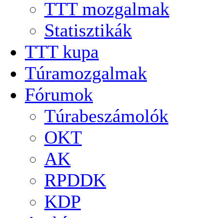
TTT mozgalmak
Statisztikák
TTT kupa
Túramozgalmak
Fórumok
Túrabeszámolók
OKT
AK
RPDDK
KDP