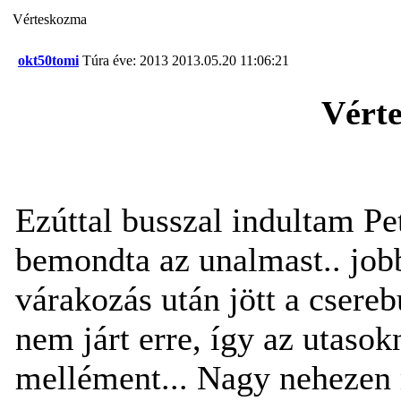
Vérteskozma
okt50tomi
Túra éve: 2013
2013.05.20 11:06:21
Vért
Ezúttal busszal indultam Pe
bemondta az unalmast.. jobb
várakozás után jött a csereb
nem járt erre, így az utasok
mellément... Nagy nehezen