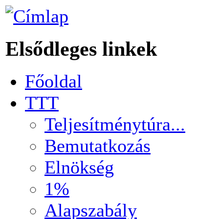
Elsődleges linkek
Főoldal
TTT
Teljesítménytúra...
Bemutatkozás
Elnökség
1%
Alapszabály