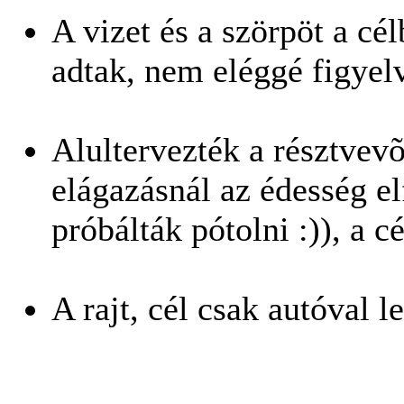
A vizet és a szörpöt a c
adtak, nem eléggé figyel
Alultervezték a résztvev
elágazásnál az édesség e
próbálták pótolni :)), a 
A rajt, cél csak autóval l