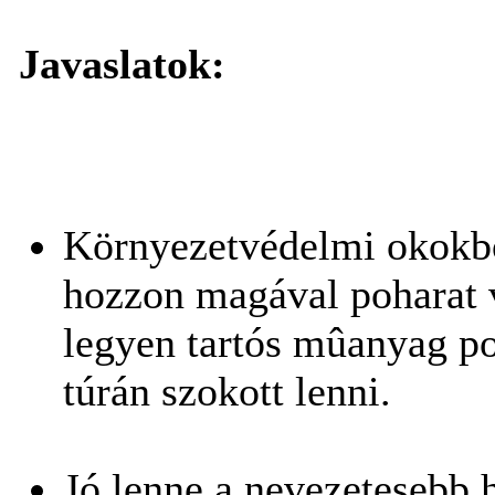
Javaslatok:
Környezetvédelmi okokbó
hozzon magával poharat v
legyen tartós mûanyag 
túrán szokott lenni.
Jó lenne a nevezetesebb 