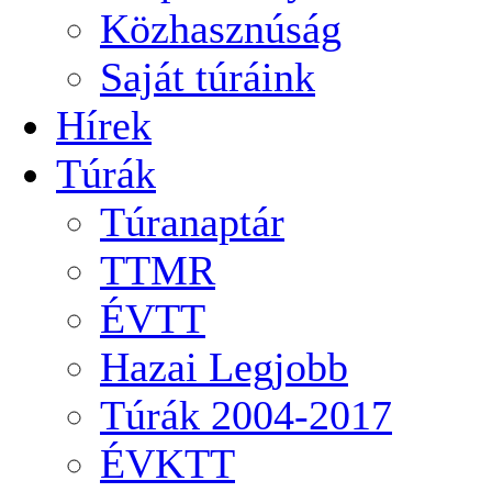
Közhasznúság
Saját túráink
Hírek
Túrák
Túranaptár
TTMR
ÉVTT
Hazai Legjobb
Túrák 2004-2017
ÉVKTT