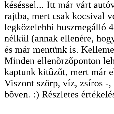
késéssel... Itt már várt autó
rajtba, mert csak kocsival v
legközelebbi buszmegálló 4
nélkül (annak ellenére, hog
és már mentünk is. Kelleme
Minden ellenõrzõponton lehe
kaptunk kitûzõt, mert már e
Viszont szörp, víz, zsíros -,
bõven. :) Részletes értékelé