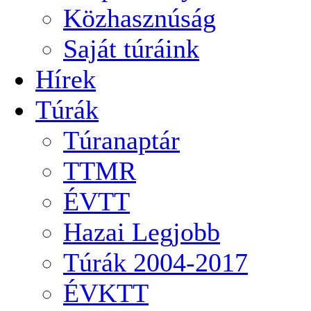
Közhasznúság
Saját túráink
Hírek
Túrák
Túranaptár
TTMR
ÉVTT
Hazai Legjobb
Túrák 2004-2017
ÉVKTT