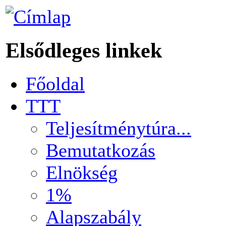
Elsődleges linkek
Főoldal
TTT
Teljesítménytúra...
Bemutatkozás
Elnökség
1%
Alapszabály