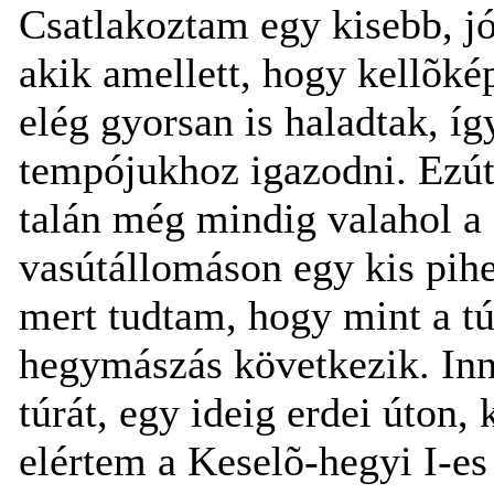
Csatlakoztam egy kisebb, jó
akik amellett, hogy kellõkép
elég gyorsan is haladtak, í
tempójukhoz igazodni. Ezút
talán még mindig valahol a
vasútállomáson egy kis pihen
mert tudtam, hogy mint a túr
hegymászás következik. Inn
túrát, egy ideig erdei úton
elértem a Keselõ-hegyi I-es