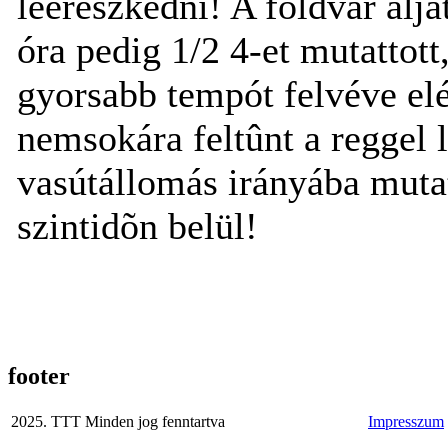
leereszkedni! A földvár aljá
óra pedig 1/2 4-et mutattott
gyorsabb tempót felvéve el
nemsokára feltûnt a reggel l
vasútállomás irányába mutat
szintidõn belül!
footer
2025. TTT Minden jog fenntartva
Impresszum