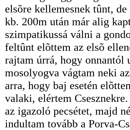
elsõre kellemesnek tûnt, de
kb. 200m után már alig kap
szimpatikussá válni a gondo
feltûnt elõttem az elsõ elle
rajtam úrrá, hogy onnantól
mosolyogva vágtam neki az 
arra, hogy baj esetén elõt
valaki, elértem Csesznekre.
az igazoló pecsétet, majd n
indultam tovább a Porva-Cs