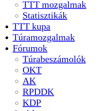
TTT mozgalmak
Statisztikák
TTT kupa
Túramozgalmak
Fórumok
Túrabeszámolók
OKT
AK
RPDDK
KDP