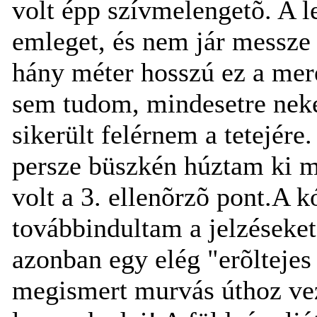
volt épp szívmelengetõ. A l
emleget, és nem jár messze
hány méter hosszú ez a mer
sem tudom, mindesetre nek
sikerült felérnem a tetejére
persze büszkén húztam ki m
volt a 3. ellenõrzõ pont.A 
továbbindultam a jelzéseke
azonban egy elég "erõltejes
megismert murvás úthoz veze