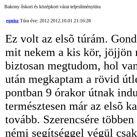
Bakony őskori és középkori várai teljesítménytúra
egnisz
Túra éve: 2012
2012.10.01 21:16:28
Ez volt az elsõ túrám. Gond
mit nekem a kis kör, jöjjön
biztosan megtudom, hol van
után megkaptam a rövid útleí
pontban 9 órakor útnak indu
természtesen már az elsõ k
tovább. Szerencsére többen i
némi segítséggel végül csak