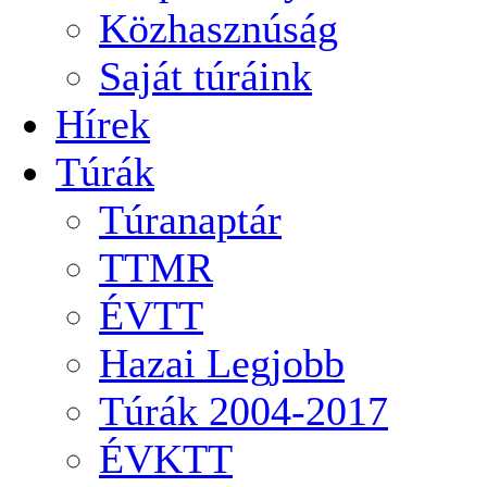
Közhasznúság
Saját túráink
Hírek
Túrák
Túranaptár
TTMR
ÉVTT
Hazai Legjobb
Túrák 2004-2017
ÉVKTT