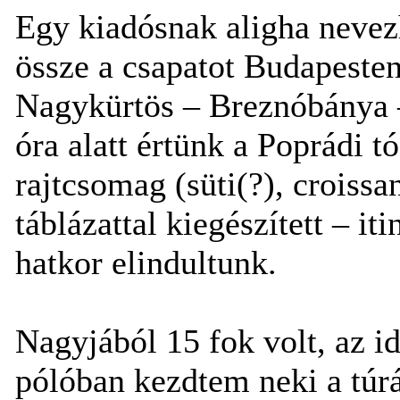
Egy kiadósnak aligha nevez
össze a csapatot Budapeste
Nagykürtös – Breznóbánya 
óra alatt értünk a Poprádi 
rajtcsomag (süti(?), croissan
táblázattal kiegészített – i
hatkor elindultunk.
Nagyjából 15 fok volt, az 
pólóban kezdtem neki a túrá