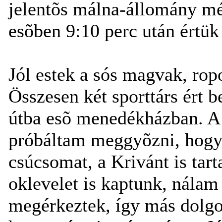
jelentõs málna-állomány még
esõben 9:10 perc után értük 
Jól estek a sós magvak, ropo
Összesen két sporttárs ért 
útba esõ menedékházban. A 
próbáltam meggyõzni, hogy 
csúcsomat, a Krivánt is tar
oklevelet is kaptunk, nálam 
megérkeztek, így más dolg