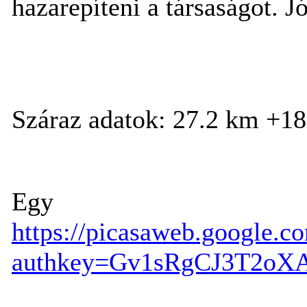
hazarepíteni a társaságot. Jó
Száraz adatok: 27.2 km +1
Egy 
https://picasaweb.google.
authkey=Gv1sRgCJ3T2oX