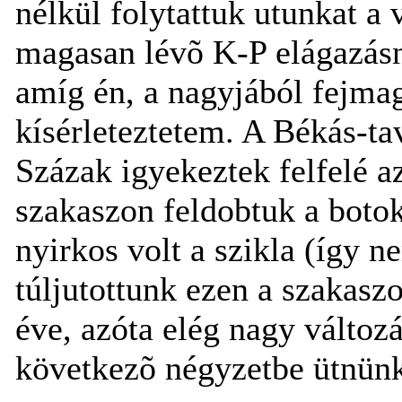
nélkül folytattuk utunkat a
magasan lévõ K-P elágazásná
amíg én, a nagyjából fejmag
kísérleteztetem. A Békás-ta
Százak igyekeztek felfelé a
szakaszon feldobtuk a botok
nyirkos volt a szikla (így 
túljutottunk ezen a szakas
éve, azóta elég nagy változá
következõ négyzetbe ütnünk