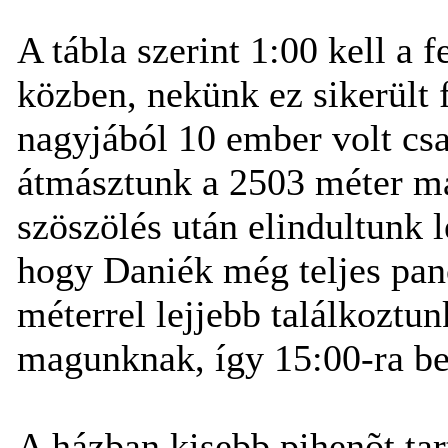
A tábla szerint 1:00 kell a 
közben, nekünk ez sikerült f
nagyjából 10 ember volt csak
átmásztunk a 2503 méter mag
szöszölés után elindultunk 
hogy Daniék még teljes pa
méterrel lejjebb találkoztun
magunknak, így 15:00-ra be
A házban kisebb pihenõt tart