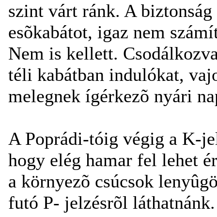
szint várt ránk. A biztonsá
esõkabátot, igaz nem számít
Nem is kellett. Csodálkozv
téli kabátban indulókat, vaj
melegnek ígérkezõ nyári na
A Poprádi-tóig végig a K-je
hogy elég hamar fel lehet é
a környezõ csúcsok lenyûgöz
futó P- jelzésrõl láthatnán