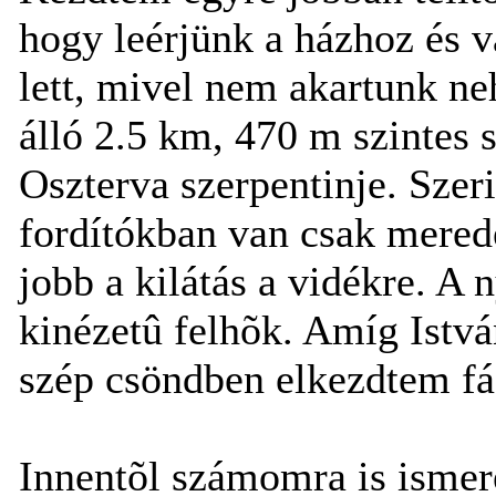
hogy leérjünk a házhoz és 
lett, mivel nem akartunk ne
álló 2.5 km, 470 m szintes 
Oszterva szerpentinje. Sze
fordítókban van csak merede
jobb a kilátás a vidékre. A
kinézetû felhõk. Amíg Istvá
szép csöndben elkezdtem fá
Innentõl számomra is ismere