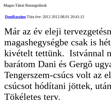
Magas-Tátrai Barangolások
DonRazzino
Túra éve: 2012
2012.08.01 20:41:12
Már az év eleji tervezgetés
magashegységbe csak is hét
kivételt tettünk.
Istvánnal 
barátom Dani és Gergõ ugya
Tengerszem-csúcs volt az el
csúcsot hódítani jöttek, utá
Tökéletes terv.