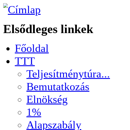
Elsődleges linkek
Főoldal
TTT
Teljesítménytúra...
Bemutatkozás
Elnökség
1%
Alapszabály