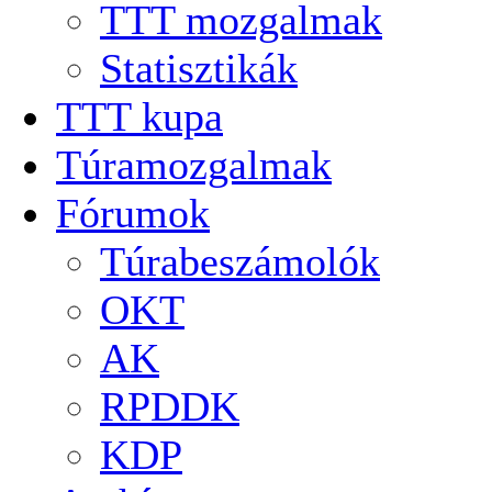
TTT mozgalmak
Statisztikák
TTT kupa
Túramozgalmak
Fórumok
Túrabeszámolók
OKT
AK
RPDDK
KDP