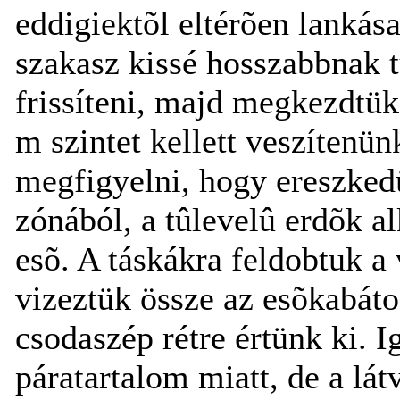
eddigiektõl eltérõen lankás
szakasz kissé hosszabbnak t
frissíteni, majd megkezdtük
m szintet kellett veszítenü
megfigyelni, hogy ereszkedü
zónából, a tûlevelû erdõk al
esõ. A táskákra feldobtuk a 
vizeztük össze az esõkabátok
csodaszép rétre értünk ki. 
páratartalom miatt, de a lát