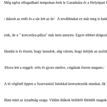
Még egész elfogadható tempoban érek le Garadnára és a Helyiipari 
/ átázott az erdõ és a sár lett az úr/ A továbbiakat ez már meg is ha
esik, de a " korcsolya-pálya" már nem annyira. Egyre többet dolgo
fáradni is és érzem, hogy lassulok, alig várom, hogy leérjek az aszfa
/Hova lett a reggeli erõs és gyors medve, csigának érzem magam./
A tó végénél éppen a Szarvasüzö futokkal keresztezzük utunkat, õk i
illata mint az izzadtság szaga. Vidám diákok belülrõl fütötték mag