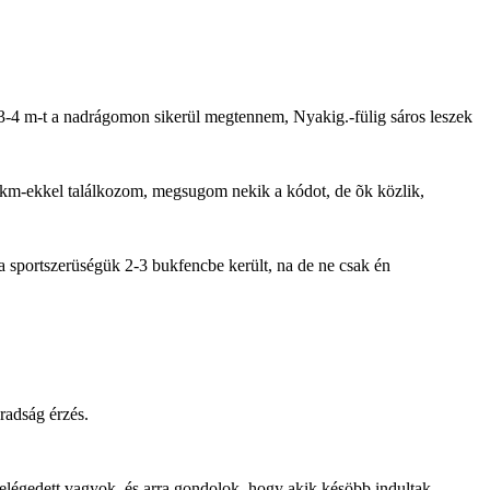
lé 3-4 m-t a nadrágomon sikerül megtennem, Nyakig.-fülig sáros leszek
 30km-ekkel találkozom, megsugom nekik a kódot, de õk közlik,
 sportszerüségük 2-3 bukfencbe került, na de ne csak én
radság érzés.
légedett vagyok, és arra gondolok, hogy akik késöbb indultak