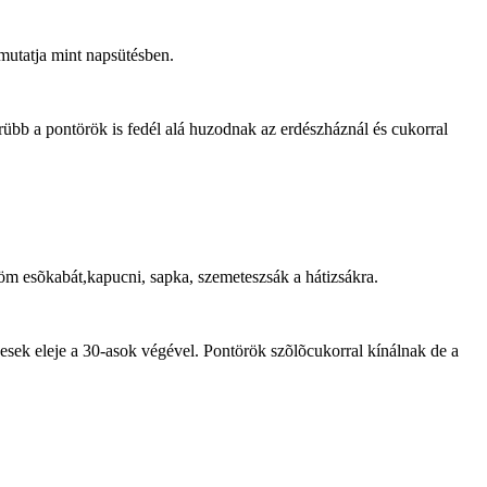
mutatja mint napsütésben.
rübb a pontörök is fedél alá huzodnak az erdészháznál és cukorral
öm esõkabát,kapucni, sapka, szemeteszsák a hátizsákra.
esek eleje a 30-asok végével. Pontörök szõlõcukorral kínálnak de a