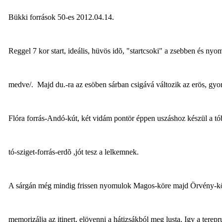
Bükki források 50-es 2012.04.14.
Reggel 7 kor start, ideális, hüvös idõ, "startcsoki" a zsebben és nyo
medve/. Majd du.-ra az esöben sárban csigává változik az erös, gyo
Flóra forrás-Andó-kút, két vidám pontör éppen uszáshoz készül a tób
tó-sziget-forrás-erdõ ,jót tesz a lelkemnek.
A sárgán még mindig frissen nyomulok Magos-köre majd Örvény-köre
memorizálja az itinert, elövenni a hátizsákból meg lusta. Igy a tere