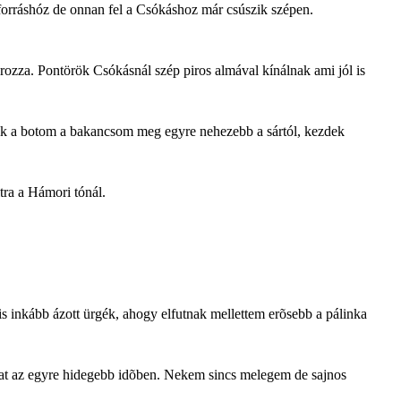
forráshóz de onnan fel a Csókáshoz már csúszik szépen.
tározza. Pontörök Csókásnál szép piros almával kínálnak ami jól is
zik a botom a bakancsom meg egyre nehezebb a sártól, kezdek
ltra a Hámori tónál.
s inkább ázott ürgék, ahogy elfutnak mellettem erõsebb a pálinka
ukat az egyre hidegebb idõben. Nekem sincs melegem de sajnos