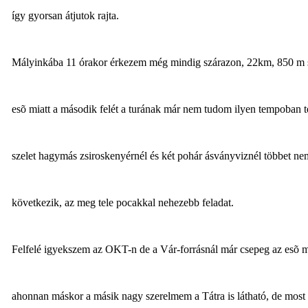
így gyorsan átjutok rajta.
Mályinkába 11 órakor érkezem még mindig szárazon, 22km, 850 m sz
esõ miatt a második felét a turának már nem tudom ilyen tempoban te
szelet hagymás zsiroskenyérnél és két pohár ásványviznél többet 
következik, az meg tele pocakkal nehezebb feladat.
Felfelé igyekszem az OKT-n de a Vár-forrásnál már csepeg az esõ 
ahonnan máskor a másik nagy szerelmem a Tátra is látható, de most c