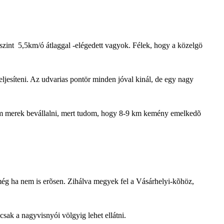
int 5,5km/ó átlaggal -elégedett vagyok. Félek, hogy a közelgö
ljesíteni. Az udvarias pontör minden jóval kinál, de egy nagy
nem merek bevállalni, mert tudom, hogy 8-9 km kemény emelkedõ
még ha nem is erõsen. Zihálva megyek fel a Vásárhelyi-kõhöz,
sak a nagyvisnyói völgyig lehet ellátni.