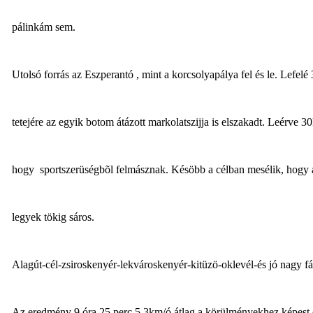
pálinkám sem.
Utolsó forrás az Eszperantó , mint a korcsolyapálya fel és le. Lefe
tetejére az egyik botom átázott markolatszijja is elszakadt. Leérve
hogy sportszerüségbõl felmásznak. Késöbb a célban mesélik, hogy a
legyek tökig sáros.
Alagút-cél-zsiroskenyér-lekvároskenyér-kitüzö-oklevél-és jó nagy fá
Az eredmény 9 óra 25 perc 5,3km/ó átlag a körülményekhez képest e