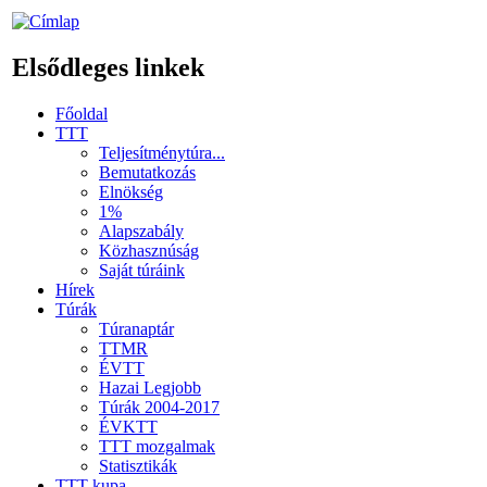
Elsődleges linkek
Főoldal
TTT
Teljesítménytúra...
Bemutatkozás
Elnökség
1%
Alapszabály
Közhasznúság
Saját túráink
Hírek
Túrák
Túranaptár
TTMR
ÉVTT
Hazai Legjobb
Túrák 2004-2017
ÉVKTT
TTT mozgalmak
Statisztikák
TTT kupa