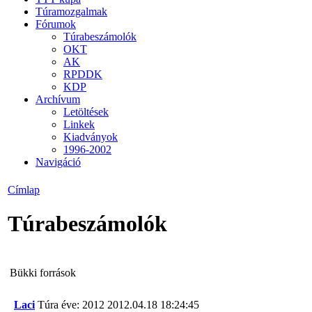
Túramozgalmak
Fórumok
Túrabeszámolók
OKT
AK
RPDDK
KDP
Archívum
Letöltések
Linkek
Kiadványok
1996-2002
Navigáció
Címlap
Túrabeszámolók
Bükki források
Laci
Túra éve: 2012
2012.04.18 18:24:45