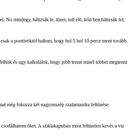
 No mindegy, hátizsák le, itiner, toll elõ, kód beir,hátizsák fel,
g csak a pontöröktöl hallom, hogy hol 5 hol 10 perce ment tovább.
felhök és ugy kalkulálok, hogy jobb lenne minél többet megtenni
omat még fokozza két nagyonszép szalamandra feltünése.
csodálhatom õket. A sziklakapuban most feltünöen kevés a viz