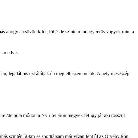
más ahogy a csövön kifér, föl és le szinte mindegy /erös vagyok mint a
rs medve.
an, legalábbis ezt állítják én meg elhiszem nekik. A hely meseszép
 /de buta módon a Ny-i feljáron megyek fel-igy jár aki rosszul
pruhás szintén 50km-es sporttársam már vígan fent ûl az Örvény-kön