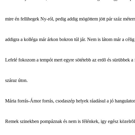
mire én fellihegek Ny-ról, pedig addig mögöttem jött pár száz méterrel.
addigra a kolléga már árkon bokron túl jár. Nem is látom már a céli
Lefelé fokozom a tempót mert egyre sötétebb az erdõ és sürübbek a 
száraz úton.
Mária forrás-Ámor forrás, csodaszép helyek ráadásul a jó hangulat
Remek szinekben pompáznak és nem is félénkek, igy egész közelrõl 