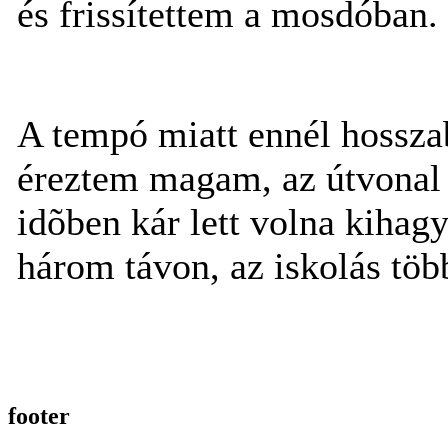
és frissítettem a mosdóban.
A tempó miatt ennél hosszab
éreztem magam, az útvonal j
idõben kár lett volna kihagy
három távon, az iskolás töb
footer