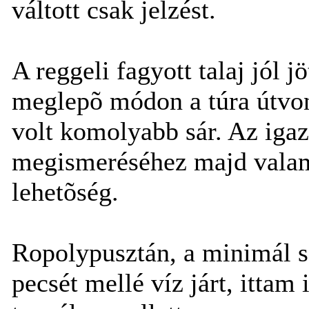
váltott csak jelzést.
A reggeli fagyott talaj jól 
meglepõ módon a túra útvon
volt komolyabb sár. Az igaz
megismeréséhez majd valame
lehetõség.
Ropolypusztán, a minimál s
pecsét mellé víz járt, ittam 