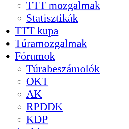
TTT mozgalmak
Statisztikák
TTT kupa
Túramozgalmak
Fórumok
Túrabeszámolók
OKT
AK
RPDDK
KDP