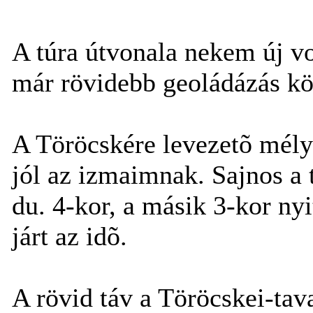
A túra útvonala nekem új vo
már rövidebb geoládázás k
A Töröcskére levezetõ mélyú
jól az izmaimnak. Sajnos a 
du. 4-kor, a másik 3-kor nyit
járt az idõ.
A rövid táv a Töröcskei-tav