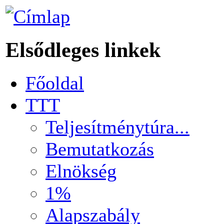
Elsődleges linkek
Főoldal
TTT
Teljesítménytúra...
Bemutatkozás
Elnökség
1%
Alapszabály