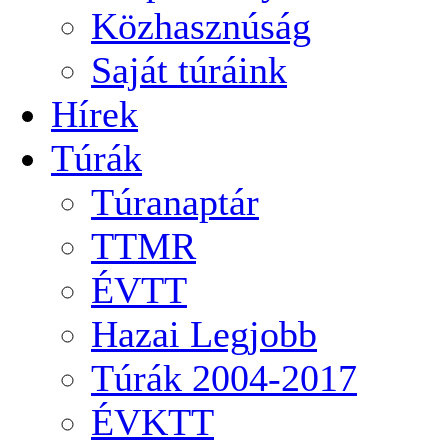
Közhasznúság
Saját túráink
Hírek
Túrák
Túranaptár
TTMR
ÉVTT
Hazai Legjobb
Túrák 2004-2017
ÉVKTT