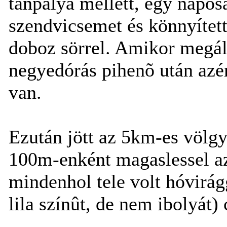
tanpálya mellett, egy napo
szendvicsemet és könnyített
doboz sörrel. Amikor megá
negyedórás pihenõ után azé
van.
Ezután jött az 5km-es völgy
100m-enként magaslessel az 
mindenhol tele volt hóvirág
lila színût, de nem ibolyát)