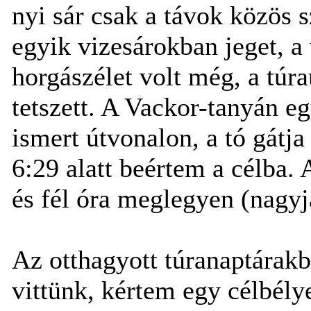
nyi sár csak a távok közös s
egyik vizesárokban jeget, a 
horgászélet volt még, a túra
tetszett. A Vackor-tanyán e
ismert útvonalon, a tó gátja
6:29 alatt beértem a célba. 
és fél óra meglegyen (nagyj
Az otthagyott túranaptárakb
vittünk, kértem egy célbély