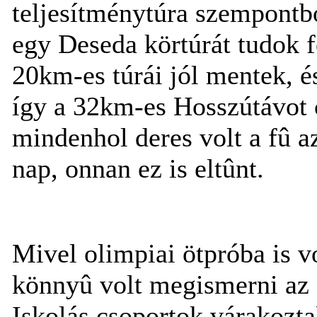
teljesítménytúra szempontbó
egy Deseda körtúrát tudok f
20km-es túrái jól mentek, és
így a 32km-es Hosszútávot
mindenhol deres volt a fû a
nap, onnan ez is eltûnt.
Mivel olimpiai ötpróba is vo
könnyû volt megismerni az el
Iskolás csoportok várakoztak