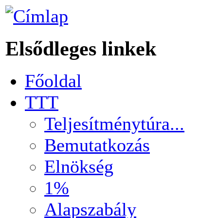
Elsődleges linkek
Főoldal
TTT
Teljesítménytúra...
Bemutatkozás
Elnökség
1%
Alapszabály