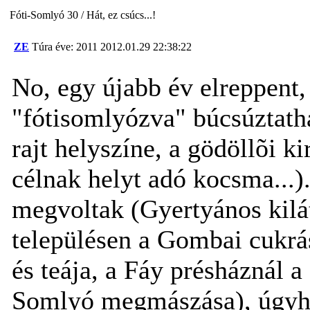
Fóti-Somlyó 30 / Hát, ez csúcs...!
ZE
Túra éve: 2011
2012.01.29 22:38:22
No, egy újabb év elreppent,
"fótisomlyózva" búcsúztatha
rajt helyszíne, a gödöllõi k
célnak helyt adó kocsma...).
megvoltak (Gyertyános kilá
településen a Gombai cukr
és teája, a Fáy présháznál 
Somlyó megmászása), úgyho