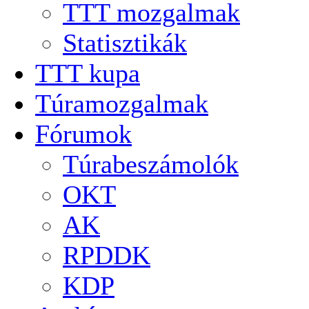
TTT mozgalmak
Statisztikák
TTT kupa
Túramozgalmak
Fórumok
Túrabeszámolók
OKT
AK
RPDDK
KDP