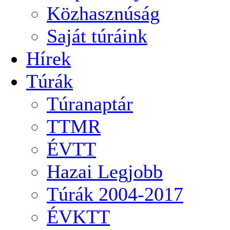
Közhasznúság
Saját túráink
Hírek
Túrák
Túranaptár
TTMR
ÉVTT
Hazai Legjobb
Túrák 2004-2017
ÉVKTT