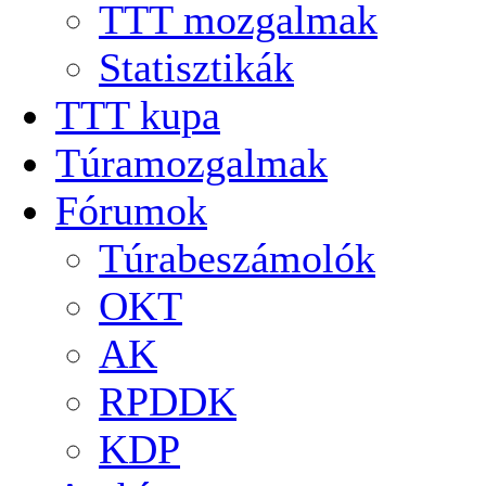
TTT mozgalmak
Statisztikák
TTT kupa
Túramozgalmak
Fórumok
Túrabeszámolók
OKT
AK
RPDDK
KDP