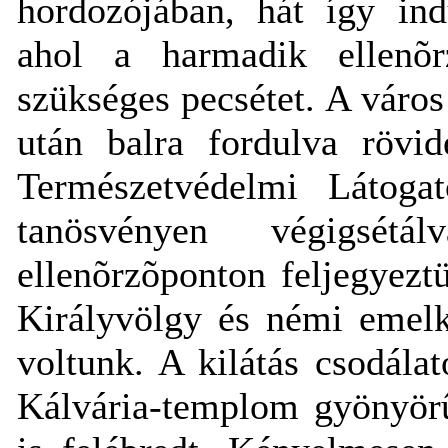
hordozójában, hát így ind
ahol a harmadik ellenõr
szükséges pecsétet. A város
után balra fordulva rövid
Természetvédelmi Látoga
tanösvényen végigsétá
ellenõrzõponton feljegyezt
Királyvölgy és némi emelk
voltunk. A kilátás csodálat
Kálvária-templom gyönyörû