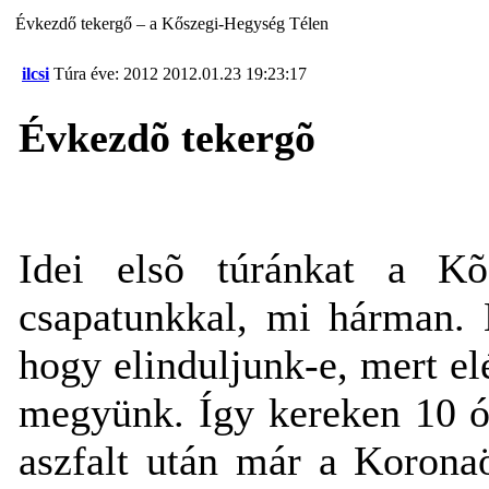
Évkezdő tekergő – a Kőszegi-Hegység Télen
ilcsi
Túra éve: 2012
2012.01.23 19:23:17
Évkezdõ tekergõ
Idei elsõ túránkat a Kõ
csapatunkkal, mi hárman. 
hogy elinduljunk-e, mert el
megyünk. Így kereken 10 ó
aszfalt után már a Korona