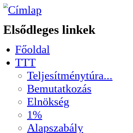
Elsődleges linkek
Főoldal
TTT
Teljesítménytúra...
Bemutatkozás
Elnökség
1%
Alapszabály