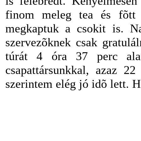
is felébredt. Kényelmesen
finom meleg tea és fõtt 
megkaptuk a csokit is. Na
szervezõknek csak gratulá
túrát 4 óra 37 perc alatt
csapattársunkkal, azaz 22
szerintem elég jó idõ lett. 