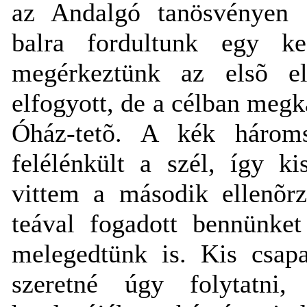
az Andalgó tanösvényen f
balra fordultunk egy ke
megérkeztünk az elsõ el
elfogyott, de a célban megk
Óház-tetõ. A kék hároms
felélénkült a szél, így k
vittem a második ellenõrz
teával fogadott bennünket
melegedtünk is. Kis csapa
szeretné úgy folytatn