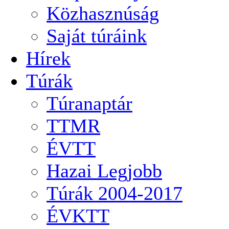
Közhasznúság
Saját túráink
Hírek
Túrák
Túranaptár
TTMR
ÉVTT
Hazai Legjobb
Túrák 2004-2017
ÉVKTT