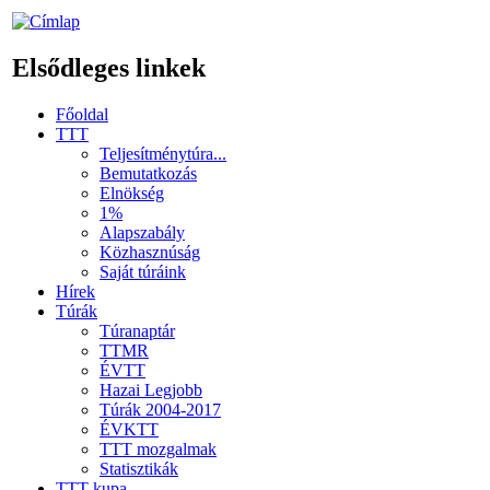
Elsődleges linkek
Főoldal
TTT
Teljesítménytúra...
Bemutatkozás
Elnökség
1%
Alapszabály
Közhasznúság
Saját túráink
Hírek
Túrák
Túranaptár
TTMR
ÉVTT
Hazai Legjobb
Túrák 2004-2017
ÉVKTT
TTT mozgalmak
Statisztikák
TTT kupa