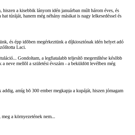
oda, hiszen a kisebbik lányom idén januárban múlt három éves, és
a hat túráját, hanem még néhány másikat is nagy lelkesedéssel és
tünk, és épp idõben megérkeztünk a díjkiosztónak idén helyet adó
ólította Laci.
ratuláció... Gondoltam, a legfiatalabb teljesítõ megemlítése késõbb
k a neve mellõl a születési évszám - a beküldött levélben még
 velük addig, amíg bõ 300 ember megkapja a kupáját, hiszen jómagam
ki, meg a környezetének nem...