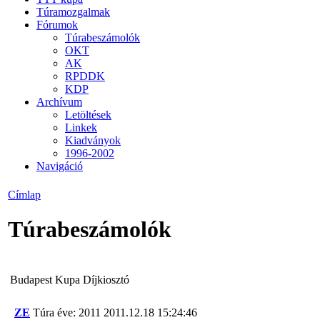
Túramozgalmak
Fórumok
Túrabeszámolók
OKT
AK
RPDDK
KDP
Archívum
Letöltések
Linkek
Kiadványok
1996-2002
Navigáció
Címlap
Túrabeszámolók
Budapest Kupa Díjkiosztó
ZE
Túra éve: 2011
2011.12.18 15:24:46