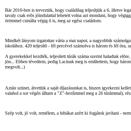
Bár 2010-ben is terveztük, hogy családilag teljesítjük a 6, illetve l
tavaly csak erõs jóindulattal lehetett volna azt mondani, hogy végi
örömmel csinálta végig õ is, meg az egész családom.
Mindkét lányom izgatottan várta a mai napot, a nagyobbik számolgat
iskolához. 420 teljesítõ - fél percével számolva is három és fél óra, 
A gyerekekkel kezdték, teljesített túrák száma szerint haladtak elõre,
jön... Ebben tévedtem, pedig Lacinak meg is említettem, hogy három m
megvolt...)
Aztán szünet, átvettük a saját díjazásunkat is, hiszen igyekezni kel
valahol a sor végén álltam a "Z"-bezûmmel meg a 26 túrámmal), r
Szép volt, jó volt, remélem, a hibákat azért ki fogjátok javítani - 