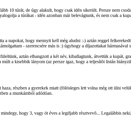
egalább 10 túrát, de úgy alakult, hogy csak idén sikerült. Persze nem cs
ggyalogolja a túrákat - idén azonban már belevágtunk, és nem csak a kup
ta a napokat, hogy mennyit kell még aludni :-) aztán reggel felkereked
számolgattam - szerencsére más is :) úgyhogy a díjazottakat hármasával sz
 füleltünk, aztán elhangzott a két név, kiballagtunk, átvettük a kupát, g
últ a kisebbik lányom (az persze igaz, hogy a teljesítõi listán hiányzi
lett haza, részben a gyerekek miatt (fölösleges lett volna még ott ülni
észben a munkámból adódóan.
nem mindegy, hogy 3, vagy öt éves a legifjabb résztvevõ... Legalábbis ne