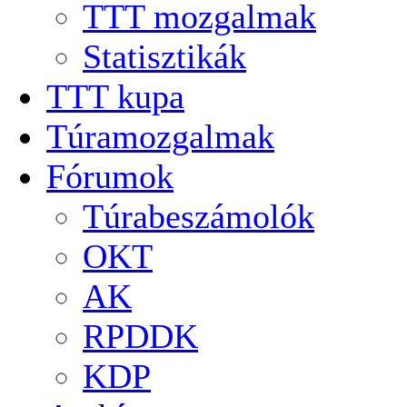
TTT mozgalmak
Statisztikák
TTT kupa
Túramozgalmak
Fórumok
Túrabeszámolók
OKT
AK
RPDDK
KDP