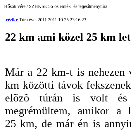
Hősök vére / SZHKSE 56-os emlék- és teljesítménytúra
rézike
Túra éve: 2011
2011.10.25 23:16:23
22 km ami közel 25 km let
Már a 22 km-t is nehezen 
km közötti távok fekszenek
elõzõ túrán is volt és 
megrémültem, amikor a he
25 km, de már én is annyi