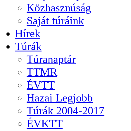
Közhasznúság
Saját túráink
Hírek
Túrák
Túranaptár
TTMR
ÉVTT
Hazai Legjobb
Túrák 2004-2017
ÉVKTT