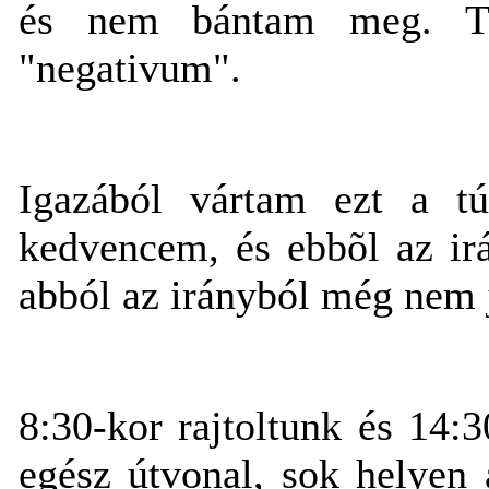
és nem bántam meg. Tu
"negativum".
Igazából vártam ezt a t
kedvencem, és ebbõl az ir
abból az irányból még nem j
8:30-kor rajtoltunk és 14:3
egész útvonal, sok helyen a