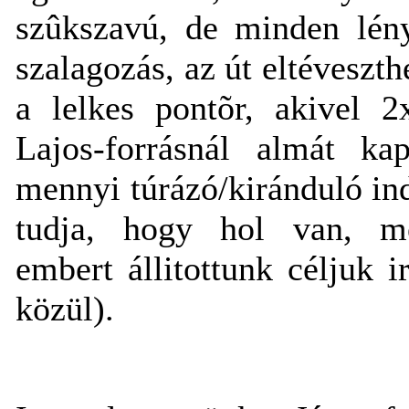
szûkszavú, de minden lény
szalagozás, az út eltéveszth
a lelkes pontõr, akivel 2x
Lajos-forrásnál almát ka
mennyi túrázó/kiránduló ind
tudja, hogy hol van, me
embert állitottunk céljuk 
közül).