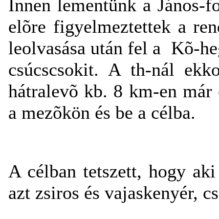
Innen lementünk a János-fo
elõre figyelmeztettek a re
leolvasása után fel a Kõ-h
csúcscsokit. A th-nál ek
hátralevõ kb. 8 km-en már c
a mezõkön és be a célba.
A célban tetszett, hogy aki
azt zsiros és vajaskenyér, 