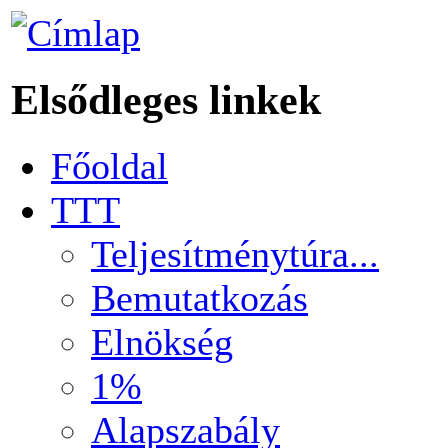
Elsődleges linkek
Főoldal
TTT
Teljesítménytúra...
Bemutatkozás
Elnökség
1%
Alapszabály