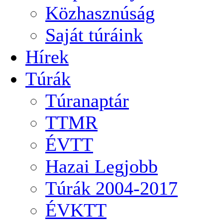
Közhasznúság
Saját túráink
Hírek
Túrák
Túranaptár
TTMR
ÉVTT
Hazai Legjobb
Túrák 2004-2017
ÉVKTT