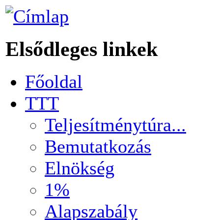
Elsődleges linkek
Főoldal
TTT
Teljesítménytúra...
Bemutatkozás
Elnökség
1%
Alapszabály