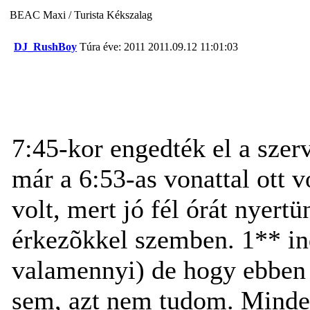
BEAC Maxi / Turista Kékszalag
DJ_RushBoy
Túra éve: 2011
2011.09.12 11:01:03
7:45-kor engedték el a szer
már a 6:53-as vonattal ott v
volt, mert jó fél órát nyert
érkezõkkel szemben. 1** in
valamennyi) de hogy ebben 
sem, azt nem tudom. Minden