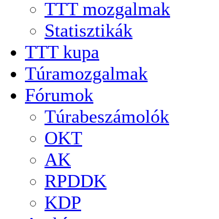
TTT mozgalmak
Statisztikák
TTT kupa
Túramozgalmak
Fórumok
Túrabeszámolók
OKT
AK
RPDDK
KDP