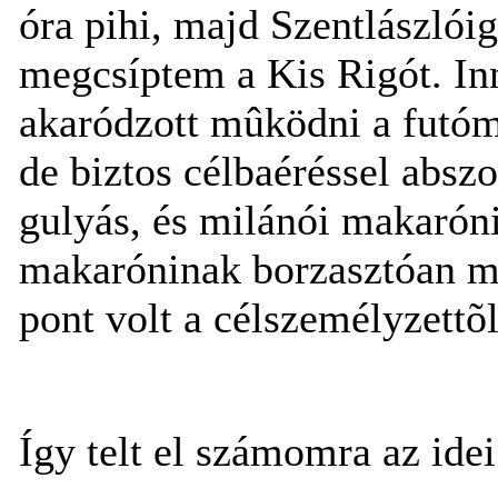
óra pihi, majd Szentlászlóig
megcsíptem a Kis Rigót. In
akaródzott mûködni a futóm
de biztos célbaéréssel abszo
gulyás, és milánói makaróni(
makaróninak borzasztóan m
pont volt a célszemélyzettõl
Így telt el számomra az id