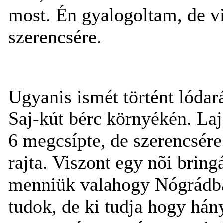
most. Én gyalogoltam, de v
szerencsére.
Ugyanis ismét történt lódar
Saj-kút bérc környékén. Laj
6 megcsípte, de szerencsér
rajta. Viszont egy nõi bringá
menniük valahogy Nógrádba,
tudok, de ki tudja hogy hán