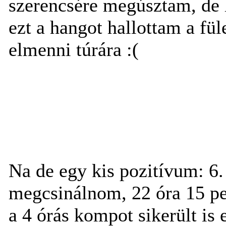
szerencsére megúsztam, de l
ezt a hangot hallottam a fü
elmenni túrára :(
Na de egy kis pozitívum: 6
megcsinálnom, 22 óra 15 perc
a 4 órás kompot sikerült is