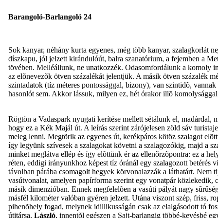
Barangoló-Barlangoló 24
Sok kanyar, néhány kurta egyenes, még több kanyar, szalagkorlát nej
díszkapu, jól jelzett kirándulóút, balra szanatórium, a fejemben a Me
tövében. Melléállunk, ne unatkozzék. Odasomfordálunk a komoly inf
az elõnevezõk ötven százalékát jelentjük. A másik ötven százalék mé
szintadatok (tíz méteres pontossággal, bizony), van szintidõ, vann
hasonlót sem. Akkor lássuk, milyen ez, hét órakor illõ komolysággal
Rögtön a Vadaspark nyugati kerítése mellett sétálunk el, madárdal, 
hogy ez a Kék Majál út. A leírás szerint zárójelesen zöld sáv turistaj
meleg lenni. Megtörik az egyenes út, kerékpáros kötöz szalagot elõt
így legyünk szívesek a szalagokat követni a szalagozókig, majd a s
minket meglátva ellép és így elõttünk ér az ellenõrzõpontra: ez a hely
réten, eddigi irányunkhoz képest tíz óránál egy szalagozott betérés v
távolban párába csomagolt hegyek körvonalazzák a láthatárt. Nem 
vasútvonalat, amelyen papírforma szerint egy vonatpár közlekedik, cs
másik dimenzióban. Ennek megfelelõen a vasúti pályát nagy sûrûségbe
másfél kilométer valóban gyéren jelzett. Utána viszont szép, friss, 
pihenõhely fogad, melynek idillikusságán csak az elalgásodott tó fos
útitársa,
László
, innentõl egészen a Sajt-barlangig többé-kevésbé e