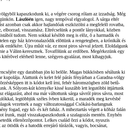
 völgybõl kapaszkodunk ki, a végére csorog rólam az izzadság. Még
ségünkön.
Lászlóén
igen, nagy tempóval elgyalogol. A sárga eltér
írást azonban csak akkor hajlandóak eszközölni a megfelelõ rovatba,
éz, elborzad, visszamász. Eltrécselünk a pontõr lányokkal, közben
istából tudom. Nem sokkal késõbb meg is elõz, õ a harmadik és
rtelen egy ház körvonalazódik elõttünk a rengetegben, a krónikák és
 emlékére. Újra mûút vár, ez most piros sávval jelzett. Eloldalgunk
l lennie a Válint-keresztnek. Tovafõlünk az erdõben. Megérkezünk egy
 kitérõvel elérhetõ lenne, szégyen-gyalázat, most kihagyjuk.
encséjére egy darabban jön ki belõle. Magas bükkösben sétálunk ki
ar kupolája. Alattunk és kelet felé párás fényárban a Garadna-völgy
zésképpen itt is kódot kell írni, fehér háromszögben zöld betû-
unk. A Sólyom-kút környéke kissé kuszább lett legutóbbi ittjártunk
az elágazást, ahol ma már váltottunk sárga sávról piros sávra, most
ulókkal, legtöbbjük széles ívben kikerül, a maradék meg kevésbé
 szalagok vezetnek a nagy változatossággal Csókási-barlangnak
y fogad, egy kõ- és két faház. A miheztartás végett a kõház falán
ódot írunk, majd visszakapaszkodunk a szalagozás mentén. Enyhén
hetedik ellenõrzõpontot. Lelkes család õrzi a kódot, nyuszis
az ötödik és a hatodik errejáró túrázók, vagyis, bocsánat,