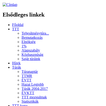
Elsődleges linkek
Főoldal
TTT
Teljesítménytúra...
Bemutatkozás
Elnökség
1%
Alapszabály
Közhasznúság
Saját túráink
Hírek
Túrák
Túranaptár
TTMR
ÉVTT
Hazai Legjobb
Túrák 2004-2017
ÉVKTT
TTT mozgalmak
Statisztikák
TTT kupa