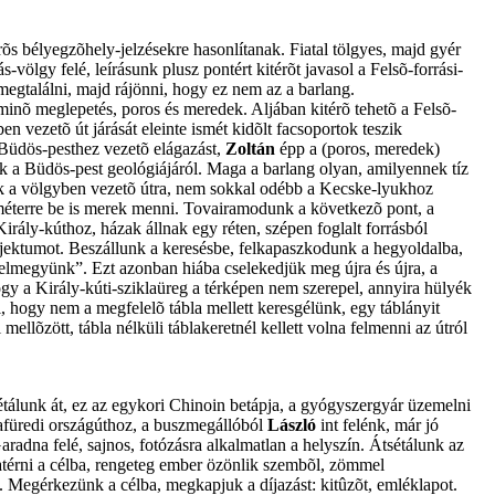
s bélyegzõhely-jelzésekre hasonlítanak. Fiatal tölgyes, majd gyér
ölgy felé, leírásunk plusz pontért kitérõt javasol a Felsõ-forrási-
megtalálni, majd rájönni, hogy ez nem az a barlang.
inõ meglepetés, poros és meredek. Aljában kitérõ tehetõ a Felsõ-
n vezetõ út járását eleinte ismét kidõlt facsoportok teszik
 Büdös-pesthez vezetõ elágazást,
Zoltán
épp a (poros, meredek)
unk a Büdös-pest geológiájáról. Maga a barlang olyan, amilyennek tíz
jtünk a völgyben vezetõ útra, nem sokkal odébb a Kecske-lyukhoz
 méterre be is merek menni. Tovairamodunk a következõ pont, a
Király-kúthoz, házak állnak egy réten, szépen foglalt forrásból
 objektumot. Beszállunk a keresésbe, felkapaszkodunk a hegyoldalba,
 felmegyünk”. Ezt azonban hiába cselekedjük meg újra és újra, a
hogy a Király-kúti-sziklaüreg a térképen nem szerepel, annyira hülyék
, hogy nem a megfelelõ tábla mellett keresgélünk, egy táblányit
mellõzött, tábla nélküli táblakeretnél kellett volna felmenni az útról
étálunk át, ez az egykori Chinoin betápja, a gyógyszergyár üzemelni
illafüredi országúthoz, a buszmegállóból
László
int felénk, már jó
aradna felé, sajnos, fotózásra alkalmatlan a helyszín. Átsétálunk az
zatérni a célba, rengeteg ember özönlik szembõl, zömmel
k. Megérkezünk a célba, megkapjuk a díjazást: kitûzõt, emléklapot.