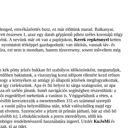
 elenged, emvékázéertés busz, ez már elõttünk marad. Balkanyar,
elyett összesen 1, azaz egy darab gépjármû pihen széles koronájú tölgy
nénk. A nevünk már ott van a papírjukon,
Kerek repkénnyel
ketten
 nyomtatott térképpel gazdagodunk: van útleírás, vannak táv- és
nytúra, ezt nem is mondtam, hanem túraverseny, sosem mûveltem még
on kék pötty jelzés bukkan fel szabályos idõközönként, megtanuljuk,
al erdõben baktatunk, a viszonylag korai idõpont ellenére kezd erõsen
, hogy a környéken az amúgy jó állapotú jelzések megfogyatkoztak,
így cselekszünk. Apa és fiú helyez ki sárga szalagozást, az apa
isza-rét szélén járunk. Ismét navigációs segítségben részesülünk: a
ezõi engedéllyel mehetünk a vasúton is. Végigsétálunk a réten, a
 késõbb keresztezzük a menetrendben 331-es számmal szereplõ
 vasúti pálya helyreállítása után, tehát valószínûleg majd egy
elvetem. Szerencsére a jelzett út prímán járható, bár az elsõ bõ
 késõbb is). Lebukdácsolunk a poros meredélyen, idilli kis
émbögre rendeltetésszerû használatára ingerel. Utolér
KuJoMi
és
ait, jó az ötlet.