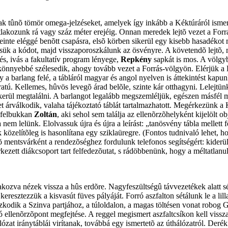
ak tûnõ tömör omega-jelzéseket, amelyek így inkább a Kéktúráról ismerõ
akozunk rá vagy száz méter erejéig. Onnan meredek lejtõ vezet a Forrás-v
einte eléggé benõtt csapásra, elsõ körben sikerül egy kisebb hasadékot 
ük a kódot, majd visszaporoszkálunk az ösvényre. A követendõ lejtõ, m
és, ivás a fakultatív program lényege,
Repkény
sapkát is mos. A völgybe
, könnyebbé szélesedik, ahogy tovább vezet a Forrás-völgyön. Elérjük a
y a barlang felé, a tábláról magyar és angol nyelven is áttekintést kap
ejáratú. Kellemes, hûvös levegõ árad belõle, szinte kár otthagyni. Lele
ikerül megtalálni. A barlangot legalább megszemléljük, egészen másfél
t árválkodik, valaha tájékoztató táblát tartalmazhatott. Megérkezünk a 
á felbukkan
Zoltán
, aki sehol sem találja az ellenõrzõhelyként kijelölt
nem lelünk. Elolvassuk újra és újra a leírást: „tanösvény tábla mellett
 közelítõleg is hasonlítana egy sziklaüregre. (Fontos tudnivaló lehet, 
mentsvárként a rendezõséghez fordulunk telefonos segítségért: kiderül
kezett diákcsoport tart felfedezõutat, s rádöbbenünk, hogy a méltatlanul 
akozva nézek vissza a hûs erdõre. Nagyfeszültségû távvezetékek alatt s
, keresztezzük a kisvasút füves pályáját. Forró aszfalton sétálunk le a l
szkodik a Szinva partjához, a túloldalon, a magas töltésen vonat robog G
ó ellenõrzõpont megfejtése. A reggel megismert aszfaltcsíkon kell viss
ózat iránytáblái virítanak, továbbá egy ismertetõ az úthálózatról. Deré