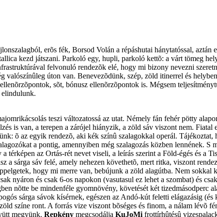
lonszalagból, erõs fék, Borsod Volán a répáshutai hánytatóssal, aztán
tallica kezd játszani. Parkoló egy, hupli, parkoló kettõ: a várt tömeg h
rastruktúrával felvonuló rendezõk elé, hogy mi bizony nevezni szeret
g valószínûleg úton van. Benevezõdünk, szép, zöld itinerrel és helyben
ak ellenõrzõpontok, sõt, bónusz ellenõrzõpontok is. Mégsem teljesítmé
 elindulunk.
majomrikácsolás teszi változatossá az utat. Némely fán fehér pötty alap
elzés is van, a terepen a zárójel hiányzik, a zöld sáv viszont nem. Fiat
tünk: õ az egyik rendezõ, aki kék színû szalagokkal operál. Tájékoztat
zalagozókat a pontig, amennyiben még szalagozás közben lennének. S mi 
 a térképen az Ortás-rét nevet viseli, a leírás szerint a Föld-égés és a T
isz a sárga sáv felé, amely nehezen követhetõ, mert ritka, viszont rend
tippelgetek, hogy mi merre van, bebújunk a zöld alagútba. Nem sokkal
ak nyáron és csak 6-os napokon (vasutasul ez lehet a szombat) és csak a
n nõtte be mindenféle gyomnövény, követését két tizedmásodperc alatt 
ropogós sárga sávok kísérnek, egészen az Andó-kút feletti elágazásig (és
zöld színe ront. A forrás vize viszont bõséges és finom, a nálam lévõ f
gyütt megyünk.
Repkény
megcsodálja
KuJoMi
frottírhûtésû vizespalackj