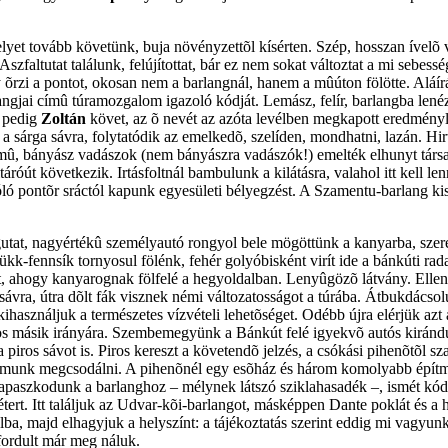
yet tovább követünk, buja növényzettõl kísérten. Szép, hosszan ívelõ
szfaltutat találunk, felújítottat, bár ez nem sokat változtat a mi sebes
eány õrzi a pontot, okosan nem a barlangnál, hanem a mûúton fölötte. Alá
langjai címû túramozgalom igazoló kódját. Lemász, felír, barlangba len
t pedig
Zoltán
követ, az õ nevét az azóta levélben megkapott eredményl
a sárga sávra, folytatódik az emelkedõ, szelíden, mondhatni, lazán. Hi
mû, bányász vadászok (nem bányászra vadászók!) emelték elhunyt társaik
feltáróút következik. Irtásfoltnál bambulunk a kilátásra, valahol itt kel
ló pontõr sráctól kapunk egyesületi bélyegzést. A Szamentu-barlang kis
utat, nagyértékû személyautó rongyol bele mögöttünk a kanyarba, szer
k-fennsík tornyosul fölénk, fehér golyóbisként virít ide a bánkúti rad
, ahogy kanyarognak fölfelé a hegyoldalban. Lenyûgözõ látvány. Ellenõr
sávra, útra dõlt fák visznek némi változatosságot a túrába. Átbukdácsol
ihasználjuk a természetes vízvételi lehetõséget. Odébb újra elérjük azt 
ros másik irányára. Szembemegyünk a Bánkút felé igyekvõ autós kiránd
a piros sávot is. Piros kereszt a követendõ jelzés, a csókási pihenõtõl
almunk megcsodálni. A pihenõnél egy esõház és három komolyabb építmén
Lekapaszkodunk a barlanghoz – mélynek látszó sziklahasadék –, ismét k
étert. Itt találjuk az Udvar-kõi-barlangot, másképpen Dante poklát és a 
ba, majd elhagyjuk a helyszínt: a tájékoztatás szerint eddig mi vagyunk 
fordult már meg náluk.