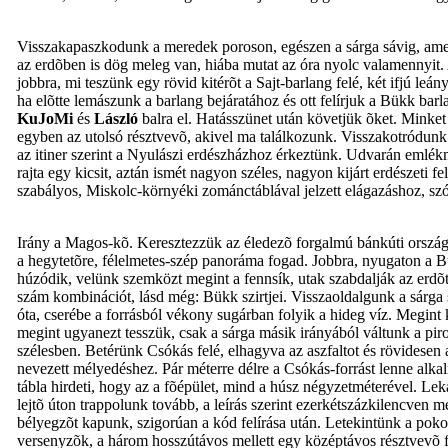
Visszakapaszkodunk a meredek poroson, egészen a sárga sávig, amel
az erdõben is dög meleg van, hiába mutat az óra nyolc valamennyit. A
jobbra, mi teszünk egy rövid kitérõt a Sajt-barlang felé, két ifjú l
ha elõtte lemászunk a barlang bejáratához és ott felírjuk a Bükk bar
KuJoMi
és
László
balra el. Hatásszünet után követjük õket. Minke
egyben az utolsó résztvevõ, akivel ma találkozunk. Visszakotródunk 
az itiner szerint a Nyulászi erdészházhoz érkeztünk. Udvarán emlék
rajta egy kicsit, aztán ismét nagyon széles, nagyon kijárt erdészeti 
szabályos, Miskolc-környéki zománctáblával jelzett elágazáshoz, szó
Irány a Magos-kõ. Keresztezzük az éledezõ forgalmú bánkúti ország
a hegytetõre, félelmetes-szép panoráma fogad. Jobbra, nyugaton a Bük
húzódik, velünk szemközt megint a fennsík, utak szabdalják az erdõt
szám kombinációt, lásd még: Bükk szirtjei. Visszaoldalgunk a sárga 
óta, cserébe a forrásból vékony sugárban folyik a hideg víz. Megint k
megint ugyanezt tesszük, csak a sárga másik irányából váltunk a pi
szélesben. Betérünk Csókás felé, elhagyva az aszfaltot és rövidesen 
nevezett mélyedéshez. Pár méterre délre a Csókás-forrást lenne alk
tábla hirdeti, hogy az a fõépület, mind a húsz négyzetméterével. 
lejtõ úton trappolunk tovább, a leírás szerint ezerkétszázkilencven m
bélyegzõt kapunk, szigorúan a kód felírása után. Letekintünk a pokol
versenyzõk, a három hosszútávos mellett egy középtávos résztvevõ 