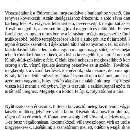
Visszasétálunk a fõútvonalra, megcsodálva a barlanghoz vezetõ, újn
fenyves következik. Aztán útelágazáshoz érkezünk, a zöld sávra csatl
barlang felé. Az elágazás felismerhetõ, beverekedjük magunkat az el
Továbbmegyünk, a keresett üreg jóval nagyobb és feltûnõbb. Felvéss
forráshoz, ez ugyan nincs benne a leírásban, mégis megtesszük: fürd
trükkösebbé, odébb tereplépcsõsor kíséri a zuhogót. Az út jártabbá
lejtõn érkezik szembõl. Tájékoztató táblánál kanyarodik fel az ösvén
kisiskolásból kilenc lerajzolna egy barlangot: nagy, sötét, széles b
tehetõ rövidke bónusz kitérõ, ám hiába keresgélünk, a kódját nem s
Király-kúti-sziklaüreg felé. Oldalt kissé nehezen megközelíthetõ kere
csorog a víz, vízmû épülete ácsorog bekerítve az út szélén. Tovább
megkerüljük a vízmû kerítését, ide nézünk, oda nézünk, de barlangra 
Király-kút melletti tanösvény-táblánál semmit nem találunk, ami csak
azért nem vagyunk, hogy térkép alapján ne találnánk meg. =)) Végsõ 
vissza kell menni a völgyben. Így is teszünk, a sziklaüregnél azóta ér
is látható üreghez. Megleljük a kódot, felírjuk, folytatódhat a túra.
Nyílt szakaszra érkezünk, hirtelen borzasztó meleg kezd lenni, vágy
látszik, multicég jelvénye virít a falon. Kisétálunk a buszfordulóhoz
régen célba érhettek. A fõutat nem sokáig kell követni, a jelzés raga
1-es busz végállomásán, kocsmaközeli villanyoszlopon virít az utols
kisgyerekesek. Elsétálunk a szanatórium mellett, odébb a Majál-úthál