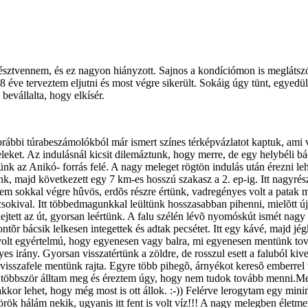
résztvennem, és ez nagyon hiányzott. Sajnos a kondíciómon is meglátsz
 éve terveztem eljutni és most végre sikerült. Sokáig úgy tünt, egyedül 
bevállalta, hogy elkísér.
A korábbi túrabeszámolókból már ismert színes térképvázlatot kaptuk, am
eleket. Az indulásnál kicsit dilemáztunk, hogy merre, de egy helybéli bá
ttünk az Anikó- forrás felé. A nagy meleget rögtön indulás után érezni l
k, majd következett egy 7 km-es hosszú szakasz a 2. ep-ig. Itt nagyrés
nem sokkal végre hûvös, erdõs részre értünk, vadregényes volt a patak 
csokival. Itt többedmagunkkal leültünk hosszasabban pihenni, mielõtt ú
jtett az út, gyorsan leértünk. A falu szélén lévõ nyomóskút ismét nagy
ontõr bácsik lelkesen integettek és adtak pecsétet. Itt egy kávé, majd jég
volt egyértelmú, hogy egyenesen vagy balra, mi egyenesen mentünk to
elyes irány. Gyorsan visszatértünk a zöldre, de rosszul esett a faluból 
t visszafele mentünk rajta. Egyre több pihegõ, árnyékot keresõ emberrel
re többször álltam meg és éreztem úgy, hogy nem tudok tovább menni.Mere
or lehet, hogy még most is ott állok. :-)) Felérve lerogytam egy minimá
rök hálám nekik, ugyanis itt fent is volt víz!!! A nagy melegben életmen