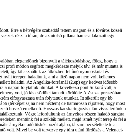
ódott. Erre a hétvégére szabaddá tettem magam és a fõváros közeli
veszek részt a túrán, de az utolsó pillanatban csatlakozott egy
i valóban elegendõnek bizonyult a tájékozódáshoz, fõleg, hogy a
csi profi módon segített: megkérdezte melyik táv, és már mutatta is
ehetett, így kihasználtuk az útközben feltûnõ nyomoskutat és
zt nyílt terepen haladtunk, ami a tûzõ napon nem volt kellemes
mellett haladni. Az Angelika-forrásnál (2.ep) egy kedves idõsebb
jra a napon folytattuk utunkat. A következõ pont Sukoró volt, a
 élmény volt, jó kis csõdület támadt körülötte.A Zsuzsi presszóban
krém elfogyasztása után folytattuk utunkat. Itt sikerült egy kb
vább (térképet sajna nem néztem) de hamarosan rájöttem, hogy most
kivezetõ hosszú emelkedõ. Hosszas kacskaringózás után visszatértünk a
 találkoztunk. Végre lefordultunk az árnyékos részen haladó sárgára,
deken mentünk fel a sziklák mellett, majd ismét nyílt terep és fel a
lis árnyékot adó tüskés bozót aljába, társam pecsételtette le a
tõ volt. Mivel be volt tervezve egy túra utáni fürdõzés a Velencei-