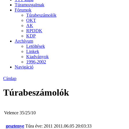
Túramozgalmak
Fórumok
Túrabeszámolók
OKT
AK
RPDDK
KDP
Archívum
Letöltések
Linkek
Kiadványok
1996-2002
Navigáció
Címlap
Túrabeszámolók
Velence 35/25/10
gesztenye
Túra éve: 2011
2011.06.05 20:03:33