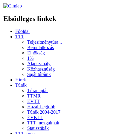
Elsődleges linkek
Főoldal
TTT
Teljesítménytúra...
Bemutatkozás
Elnökség
1%
Alapszabály
Közhasznúság
Saját túráink
Hírek
Túrák
Túranaptár
TTMR
ÉVTT
Hazai Legjobb
Túrák 2004-2017
ÉVKTT
TTT mozgalmak
Statisztikák
TTT kupa