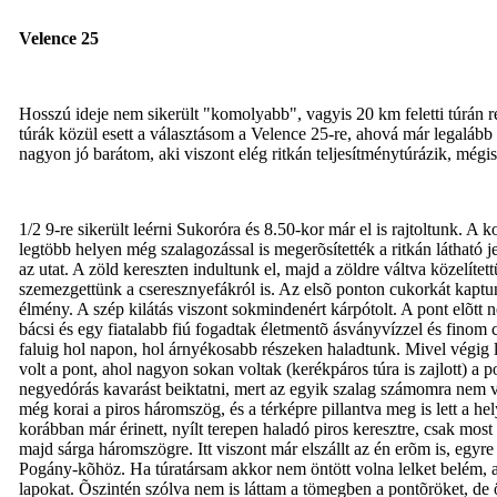
Velence 25
Hosszú ideje nem sikerült "komolyabb", vagyis 20 km feletti túrán 
túrák közül esett a választásom a Velence 25-re, ahová már legalább 8
nagyon jó barátom, aki viszont elég ritkán teljesítménytúrázik, mégis 
1/2 9-re sikerült leérni Sukoróra és 8.50-kor már el is rajtoltunk. 
legtöbb helyen még szalagozással is megerõsítették a ritkán látható j
az utat. A zöld kereszten indultunk el, majd a zöldre váltva közelíte
szemezgettünk a cseresznyefákról is. Az elsõ ponton cukorkát kaptun
élmény. A szép kilátás viszont sokmindenért kárpótolt. A pont elõtt 
bácsi és egy fiatalabb fiú fogadtak életmentõ ásványvízzel és finom 
faluig hol napon, hol árnyékosabb részeken haladtunk. Mivel végig le
volt a pont, ahol nagyon sokan voltak (kerékpáros túra is zajlott) a p
negyedórás kavarást beiktatni, mert az egyik szalag számomra nem 
még korai a piros háromszög, és a térképre pillantva meg is lett a h
korábban már érinett, nyílt terepen haladó piros keresztre, csak mos
majd sárga háromszögre. Itt viszont már elszállt az én erõm is, egy
Pogány-kõhöz. Ha túratársam akkor nem öntött volna lelket belém, akk
lapokat. Õszintén szólva nem is láttam a tömegben a pontõröket, de ö