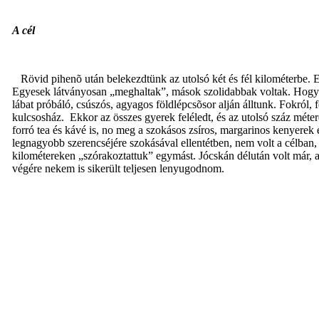
A cél
Rövid pihenõ után belekezdtünk az utolsó két és fél kilométerbe. Ez
Egyesek látványosan „meghaltak”, mások szolidabbak voltak. Hogy töké
lábat próbáló, csúszós, agyagos földlépcsõsor alján álltunk. Fokról, fo
kulcsosház.
Ekkor az összes gyerek feléledt, és az utolsó száz métere
forró tea és kávé is, no meg a szokásos zsíros, margarinos kenyerek
legnagyobb szerencséjére szokásával ellentétben, nem volt a célban
kilométereken „szórakoztattuk” egymást. Jócskán délután volt már, am
végére nekem is sikerült teljesen lenyugodnom.