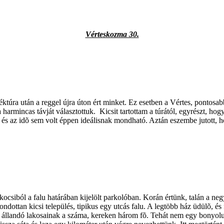
Vérteskozma 30.
túra után a reggel újra úton ért minket. Ez esetben a Vértes, pontosa
harmincas távját választottuk.
Kicsit tartottam a túrától, egyrészt, h
, és az idõ sem volt éppen ideálisnak mondható. Aztán eszembe jutott,
ocsiból a falu határában kijelölt parkolóban. Korán értünk, talán a ne
dottan kicsi település, tipikus egy utcás falu. A legtöbb ház üdülõ, é
, állandó lakosainak a száma, kereken három fõ. Tehát nem egy bonyolul