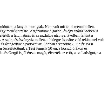
águldottak, a lányok morogtak. Nem volt mit tenni menni kellett.
 egy mellékjelzésre. Átgázoltunk a gazon, és egy száraz idõben is
értük a falu határát és az aszfaltos utat, s a távolban feltûnt a
 A szörp és ásványvíz mellett, a hidegre és esõre való tekintettel volt
, és átengedtük a padokat az újonnan érkezõknek. Pintér Józsi
n összefutottunk a Tési-fennsík 50-en, s hosszú órákon és
 és Gergõ is jól érezte magát, élvezték az esõt, a szabadságot, s a