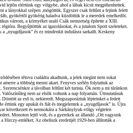
id lejtõn elértünk egy völgybe, ahol a lábak kicsit megpihenhettek.
mi a lányokkal szépen ,mögöttük. Egyszer csak feltûnt a fejünk felett
láb, gyökértõl gyökérig haladva küzdöttük le a meredek emelkedõt.
tikus várrom, a környéket uraló Csák nemzetség építette a XIII.
égióra. Begyûjtöttük az igazolásokat, és a jutalom Sport szeleteket.
ak a „nyugdíjasok” és ez mindenkit indulásra sarkallt. Keskeny
ezõdésében tétova családra akadtunk, a jelek megint nem sokat
int amerre a többség menni akart. Fenyves szélén folytattuk az
. Szerencsénkre a távolban feltûnt két turista. Õk nem a mi túránkon
st. Valószínûleg nem az elsõk voltunk a nap folyamán. Útmutatásuk
Döntött az esõ is, nekieredt. Megszaporáztuk lépteinket a fedett
Be értünk egy apukát és fiát és megjelentek a „nyugdíjasok” is. Újra
kanyar következett és nemsokára a Sárkánylyuk-völgy végtelen
medret. Monoton lejtõ volt, és a gyerekek az állandó „Ott vagyunk
a Hirczy-emléket. Az obeliszk eredetijét 1929-ben állították a