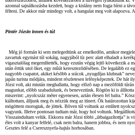
útkeresztezõdést, aminek következtében a túlvégen lyukadtunk ki. Vi
azonnal sajnálkozásba kezdett, hogy a kislány nem fogja bírni a távo
félteni. De akkor már mindegy volt, a hangulat meg volt alapozva.
Pintér Józsin innen és túl
Még jó formán ki sem melegedtünk az emelkedõn, amikor megjelente
zavartuk egymást túl sokáig, nagyjából tíz perc alatt elhaladt a ke
vigasztalólag megemlítették, hogy ezután végig lejtõ következik a m
után értük utol õket, egy mûút keresztezõdésében. De legalább ez egy
nagyobb csapatot, akiket késõbb a srácok „nyugdíjas klubnak” nevez
japán turista módjára, mindent részletesen lefényképeztek. De hát il
Józsi volt, aki miután meghallatta, hogy elõzõ nap a mezõföldi túr
magunkat, elõbb szabadulunk, és beneveztünk. Rögtön ki is állította 
miszerint: „nyolcszáz méter egyenesen, aztán élesen fel balra.” Köszö
kiáltottam, álljunk meg és nézzük meg az itinert. Õk határozottan kij
mögöttem morogtak, de jöttek. Bõven túl voltunk az említett nyolcsz
vagyunk. Illetve pontosan tudtam már, hogy hol voltunk. Megállított
Visszaindultam velük. Ekkorra már Józsi többi „útbaigazítottja” is vi
éles volt a kanyar felfelé, csak nem balra, hanem jobbra, és nem n
Gesztes felé a Cseresznyefa-hajtás horhosában.