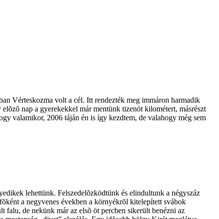
bban Vérteskozma volt a cél. Itt rendezték meg immáron harmadik
ogy elõzõ nap a gyerekekkel már mentünk tizenöt kilométert, másrészt
 hogy valamikor, 2006 táján én is így kezdtem, de valahogy még sem
gyedikek lehettünk. Felszedelõzködtünk és elindultunk a négyszáz
s fõként a negyvenes években a környékrõl kitelepített svábok
t falu, de nekünk már az elsõ öt percben sikerült benézni az