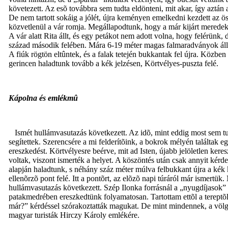
követezett. Az esõ továbbra sem tudta eldönteni, mit akar, így aztán
De nem tartott sokáig a jólét, újra keményen emelkedni kezdett az ös
közvetlenül a vár romja. Megállapodtunk, hogy a már kijárt merede
A vár alatt Rita állt, és egy petákot nem adott volna, hogy felérünk
század második felében. Mára 6-19 méter magas falmaradványok állnak 
A fiúk rögtön eltûntek, és a falak tetején bukkantak fel újra. Közbe
gerincen haladtunk tovább a kék jelzésen, Körtvélyes-puszta felé.
Kápolna és emlékmû
Ismét hullámvasutazás következett. Az idõ, mint eddig most sem t
segítettek. Szerencsére a mi felderítõink, a bokrok mélyén találtak e
ereszkedést. Körtvélyesre beérve, mit ad Isten, újabb jelöletlen kere
voltak, viszont ismerték a helyet. A köszöntés után csak annyit ké
alapján haladtunk, s néhány száz méter múlva felbukkant újra a kék 
ellenõrzõ pont felé. Itt a pontõrt, az elõzõ napi túráról már ismert
hullámvasutazás következett. Szép Ilonka forrásnál a „nyugdíjasok” l
patakmedrében ereszkedtünk folyamatosan. Tartottam ettõl a tereptõl,
már?” kérdéssel szórakoztatták magukat. De mint mindennek, a völgyne
magyar turisták Hirczy Károly emlékére.