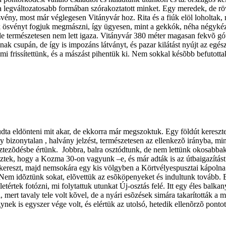
 a legváltozatosabb formában szórakoztatott minket. Egy meredek, de röv
vény, most már véglegesen Vitányvár hoz. Rita és a fiúk elöl loholtak, 
k ösvényt fogjuk megmászni, így ügyesen, mint a gekkók, néha négykéz
, de természetesen nem lett igaza. Vitányvár 380 méter magasan fekvõ gó
csupán, de így is impozáns látványt, és pazar kilátást nyújt az egész r
n mi frissítettünk, és a mászást pihentük ki. Nem sokkal késõbb befutott
udta eldönteni mit akar, de ekkorra már megszoktuk. Egy földút kereszt
gy bizonytalan , halvány jelzést, természetesen az ellenkezõ irányba, m
sztezõdésbe értünk.
Jobbra, balra osztódtunk, de nem lettünk okosabbak
rdeztek, hogy a Kozma 30-on vagyunk –e, és már adták is az útbaigazítá
kereszt, majd nemsokára egy kis völgyben a Körtvélyespusztai kápolna. 
ük. Nem idõztünk sokat, elõvettük az esõköpenyeket és indultunk tovább. 
etértek fotózni, mi folytattuk utunkat Új-osztás felé. Itt egy éles bal
 mert tavaly tele volt kõvel, de a nyári esõzések simára takarították a 
k is egyszer vége volt, és elértük az utolsó, hetedik ellenõrzõ pontot 