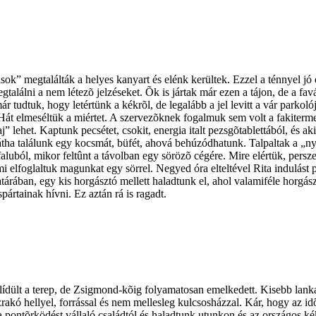
ok” megtalálták a helyes kanyart és elénk kerültek. Ezzel a ténnyel jó
egtalálni a nem létezõ jelzéseket. Õk is jártak már ezen a tájon, de a 
már tudtuk, hogy letértünk a kékrõl, de legalább a jel levitt a vár par
t elmeséltük a miértet. A szervezõknek fogalmuk sem volt a fakitermelésr
het. Kaptunk pecsétet, csokit, energia italt pezsgõtablettából, és aki a
 hátha találunk egy kocsmát, büfét, ahová behúzódhatunk. Talpaltak a „n
ból, mikor feltûnt a távolban egy sörözõ cégére. Mire elértük, persze 
 elfoglaltuk magunkat egy sörrel. Negyed óra elteltével Rita indulást 
atárában, egy kis horgásztó mellett haladtunk el, ahol valamiféle horgás
ártainak hívni. Ez aztán rá is ragadt.
elídült a terep, de Zsigmond-kõig folyamatosan emelkedett. Kisebb lanka
tûzrakó hellyel, forrással és nem mellesleg kulcsosházzal. Kár, hogy az id
k a pontõrködést vállaló családtól és haladtunk utunkon és az országos