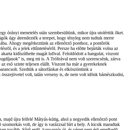
 egy órányi menetelés után szembesültünk, mikor újra utolértük õket.
favágók úgy átrendezték a terepet, hogy tényleg nem tudtuk merre
kolójába. Ahogy megérkeztünk az ellenõrzõ ponthoz, a pontõrök
õl, és a jelek eltûntetésérõl. Persze ha elõtte bejárták volna az
karta kidíszíthette magát lufival. Feloldódott a hangulat, viszont
yugdíjasok” is, meg mi is. A Trófeával nem volt szerencsénk, zárva
az esõ szinte teljesen elállt. Viszont ha már a gyerekeknek
parancsolt. Szedtük a sátorfánkat és elköszöntünk a
z összejövetel volt, talán verseny is, de nem volt idõnk bámészkodni,
, majd újra felfelé Mátyás-kútig, ahol a negyedik ellenõrzõ pont
õ szomorkás volt, de így is varázzsal bírt a hely. A kicsik maradtak
 kéken tovább. Sûrû erdõ, kanyargós út, és véget nem érõ emelkedõ