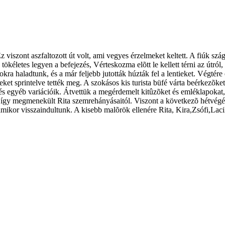
 viszont aszfaltozott út volt, ami vegyes érzelmeket keltett. A fiúk sz
letes legyen a befejezés, Vérteskozma elõtt le kellett térni az útról,
kra haladtunk, és a már feljebb jutották húzták fel a lentieket. Végtére el
ket sprintelve tették meg. A szokásos kis turista büfé várta beérkezõket.
 és egyéb variációik. Átvettük a megérdemelt kitûzõket és emléklapokat
, így megmenekült Rita szemrehányásaitól. Viszont a következõ hétvégé
ikor visszaindultunk. A kisebb malõrök ellenére Rita, Kira,Zsófi,Lacika