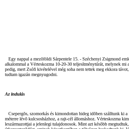
Egy nappal a mezõföldi Sárpentele 15. - Széchenyi Zsigmond emlék
alkalommal a Vérteskozma 10-20-30 teljesítménytúrát, melynek mi a 
pedig, mert Zsófi kivételével még soha nem tettek meg ekkora távot
tudtam igazán megnyugodni.
Az indulás
Csepergõs, szomorkás és kimondottan hideg idõben szálltunk ki a k
méterre lévõ kulcsosházhoz, a rajt-cél állomáshoz. Vérteskozma kimon
leszármazottjai a jelenlegi tulajdonosok. Mint azt késõbb megtudtuk