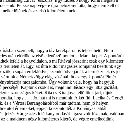
t a mostanság „divat” elszólás. Egy idõsebb hölgy Kirát meglátva
pöccenik. Persze nap végére újra bebizonyította, hogy nem kell õt
emelkedõjének és az elsõ kilométereknek.
ásban szerepelt, hogy a táv kerékpárral is teljesíthetõ. Nem
dés után elértük az elsõ ellenõrzõ pontot, a Mária képet. A pontõrök
ek lefelé a hegyoldalon, s mi Ritával jószerint csak egy kilométer
 területen át. Egy, az útra kidõlt magasles romjainál beértünk egy
zük, csupán érdeklõdve, szemlélõdve járták a természetet, és jó
e vártunk a Német-völgy elágazásánál. Itt az egyik pontõr Pintér
sítménytúrázója mozgalomba. Úgy voltunk vele, hogy ha hagyjuk
 pecsétjét. Kaptunk csokit is, majd induláshoz egy útbaigazítást,
rte az országos kéket. Rita és Kira jóval ellõttünk járt, rájuk
zt mondta, hogy … . Jó, hát mi is mentünk. A két fiú, Lacika és Gergõ
ték, és a Vértesi Barangolásokból már tudtam, nem jó helyen
ire utol értem õket, éppen köszöntötték a Kõhányás táblát.
kék jelzés Várgesztes felé kanyarodását. Igaza volt Józsinak, valóban
eg az a majdnem négy kilométeres kitérõ, de végre emelkedtünk