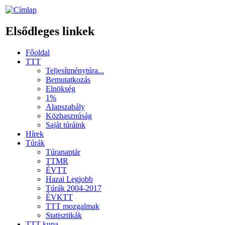
Elsődleges linkek
Főoldal
TTT
Teljesítménytúra...
Bemutatkozás
Elnökség
1%
Alapszabály
Közhasznúság
Saját túráink
Hírek
Túrák
Túranaptár
TTMR
ÉVTT
Hazai Legjobb
Túrák 2004-2017
ÉVKTT
TTT mozgalmak
Statisztikák
TTT kupa