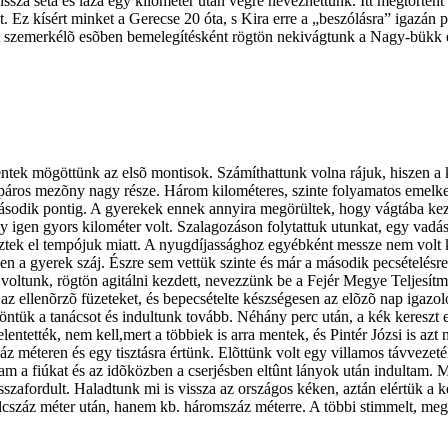
ssza séta és laza egy kilométer után végre nevezhettünk. Itt megtörtén
t. Ez kísért minket a Gerecse 20 óta, s Kira erre a „beszólásra” igazán 
 A szemerkélõ esõben bemelegítésként rögtön nekivágtunk a Nagy-bükk 
k mögöttünk az elsõ montisok. Számíthattunk volna rájuk, hiszen a kiír
rékpáros mezõny nagy része. Három kilométeres, szinte folyamatos emelke
ásodik pontig. A gyerekek ennek annyira megörültek, hogy vágtába kezdt
 igen gyors kilométer volt. Szalagozáson folytattuk utunkat, egy vadász
tek el tempójuk miatt. A nyugdíjassághoz egyébként messze nem volt kö
yen a gyerek száj. Észre sem vettük szinte és már a második pecsételésr
án voltunk, rögtön agitálni kezdett, nevezzünk be a Fejér Megye Telje
az ellenõrzõ füzeteket, és bepecsételte készségesen az elõzõ nap igazoló
ntük a tanácsot és indultunk tovább. Néhány perc után, a kék kereszt elé
elentették, nem kell,mert a többiek is arra mentek, és Pintér Józsi is a
áz méteren és egy tisztásra értünk. Elõttünk volt egy villamos távveze
am a fiúkat és az idõközben a cserjésben eltûnt lányok után indultam. M
sszafordult. Haladtunk mi is vissza az országos kéken, aztán elértük a 
yolcszáz méter után, hanem kb. háromszáz méterre. A többi stimmelt, m