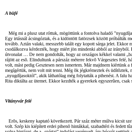
A büfé
Még mi a plusz utat róttuk, mögöttünk a fontolva haladó ”nyugdíjas
Egy irtásnál ácsingóztak, és a kidöntött fatörzsek között próbálták m
tovább. Aztán valaki, messzebb talált egy kopott sárga jelet. Ekkor 
csodálkozva kérdezték, hogy miért jön mindenki abból az irányból. Há
útvonalat … De nem gondolták, hogy az országos kékkel valami „baj” le
rájött az esõ. Elindultunk a párszáz méterre fekvõ Várgesztes felé,
volt, mást pedig Gesztesen nem ismertem. Már majdnem kiértünk a falu
megígértük, nem volt mit tenni. Még õk jégkrémeztek és üdítõztek, mi
„nyugdíjasoktól”, akik láthatólag még folytatták a pihenést. A falu h
Rita diktálta az ütemet. Ekkor kezdték a gyerekek egyszerûen, csak sp
Vitányvár felé
Erõs, keskeny kaptató következett. Pár száz méter múlva kicsit sz
volt. Szép kis kiépített erdei pihenõ hintákkal, szabadtéri és fedett 
volna hintázni, de a „spártai” indulást vezényelt, így búcsút vettün