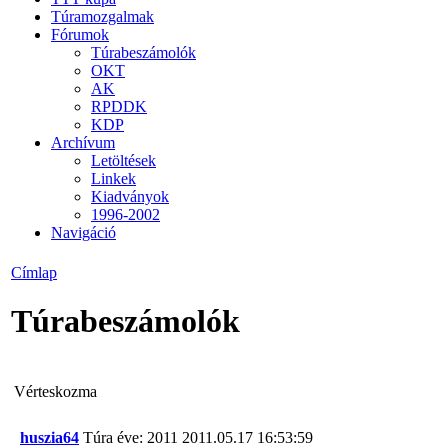
Túramozgalmak
Fórumok
Túrabeszámolók
OKT
AK
RPDDK
KDP
Archívum
Letöltések
Linkek
Kiadványok
1996-2002
Navigáció
Címlap
Túrabeszámolók
Vérteskozma
huszia64
Túra éve: 2011
2011.05.17 16:53:59