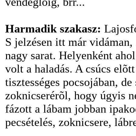
vendéglõig, brr...
Harmadik szakasz:
Lajosf
S jelzésen itt már vidáman, 
nagy sarat. Helyenként ahol 
volt a haladás. A csúcs elõ
tisztességes pocsojában, de 
zoknicserérõl, hogy úgyis n
fázott a lábam jobban ipako
pecsételés, zoknicsere, lábr