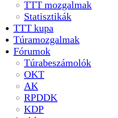
TTT mozgalmak
Statisztikák
TTT kupa
Túramozgalmak
Fórumok
Túrabeszámolók
OKT
AK
RPDDK
KDP