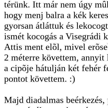
térünk. Itt már nem úgy mû
hogy menj balra a kék keres
gyorsan átláttuk és lekocog
ismét kocogás a Visegrádi k
Attis ment elõl, mivel erõs
2 méterre követtem, annyit 
a cipõje hátulján két fehér 
pontot követtem. :)
Majd diadalmas beérkezés, 