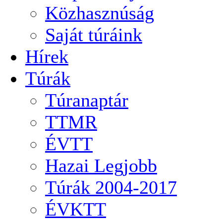
Közhasznúság
Saját túráink
Hírek
Túrák
Túranaptár
TTMR
ÉVTT
Hazai Legjobb
Túrák 2004-2017
ÉVKTT