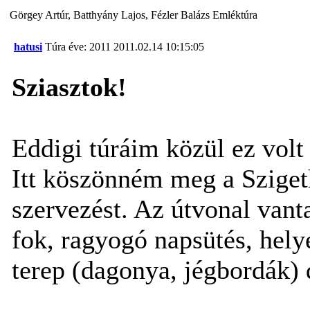
Görgey Artúr, Batthyány Lajos, Fézler Balázs Emléktúra
hatusi
Túra éve: 2011
2011.02.14 10:15:05
Sziasztok!
Eddigi túráim közül ez vol
Itt köszönném meg a Szige
szervezést. Az útvonal vant
fok, ragyogó napsütés, hely
terep (dagonya, jégbordák) d