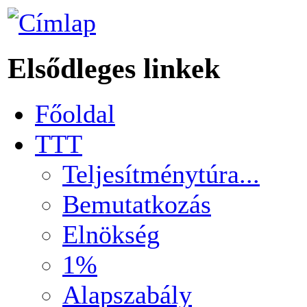
Elsődleges linkek
Főoldal
TTT
Teljesítménytúra...
Bemutatkozás
Elnökség
1%
Alapszabály