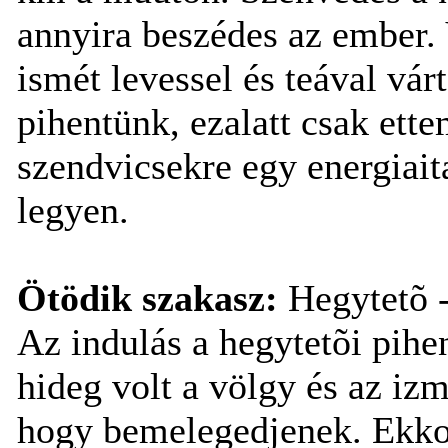
annyira beszédes az ember. 
ismét levessel és teával vár
pihentünk, ezalatt csak ette
szendvicsekre egy energiai
legyen.
Ötödik szakasz:
Hegytetõ -
Az indulás a hegytetõi pihe
hideg volt a völgy és az iz
hogy bemelegedjenek. Ekkor