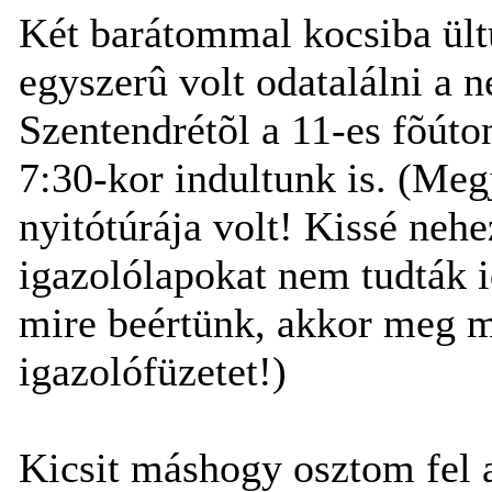
Két barátommal kocsiba ült
egyszerû volt odatalálni a
Szentendrétõl a 11-es fõúto
7:30-kor indultunk is. (Me
nyitótúrája volt! Kissé nehe
igazolólapokat nem tudták i
mire beértünk, akkor meg 
igazolófüzetet!)
Kicsit máshogy osztom fel a