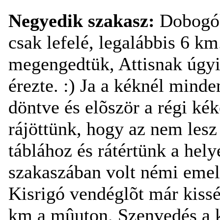
Negyedik szakasz:
Dobogókõ
csak lefelé, legalábbis 6 k
megengedtük, Attisnak úgyis
érezte. :) Ja a kéknél minde
döntve és elõször a régi ké
rájöttünk, hogy az nem lesz 
táblához és rátértünk a hely
szakaszában volt némi emel
Kisrigó vendéglõt már kissé
km a mûuton. Szenvedés a 