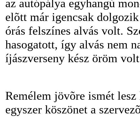
az autópálya egyhangú mono
elõtt már igencsak dolgozik
órás felszínes alvás volt. 
hasogatott, így alvás nem n
íjászverseny kész öröm volt.
Remélem jövõre ismét lesz 
egyszer köszönet a szervez