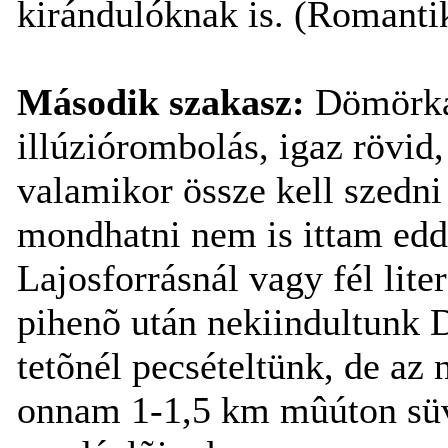
kirándulóknak is. (Romantik
Második szakasz:
Dömörkap
illúziórombolás, igaz rövid
valamikor össze kell szedni 
mondhatni nem is ittam edd
Lajosforrásnál vagy fél lite
pihenõ után nekiindultunk
tetõnél pecsételtünk, de az
onnam 1-1,5 km mûúton süv