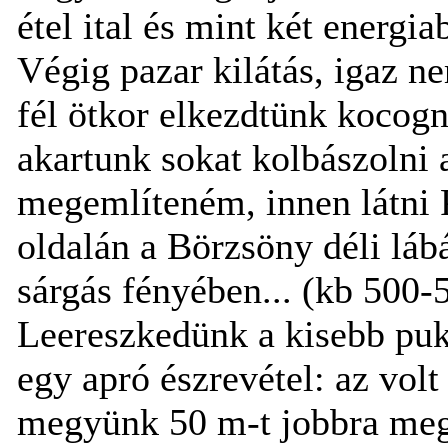
étel ital és mint két energ
Végig pazar kilátás, igaz 
fél ötkor elkezdtünk kocogn
akartunk sokat kolbászolni a
megemlíteném, innen látni 
oldalán a Börzsöny déli láb
sárgás fényében... (kb 500-
Leereszkedünk a kisebb puk
egy apró észrevétel: az volt
megyünk 50 m-t jobbra meg