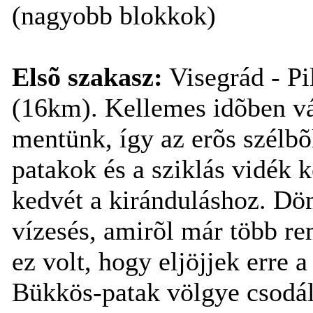
(nagyobb blokkok)
Elsõ szakasz:
Visegrád - Pi
(16km). Kellemes idõben vá
mentünk, így az erõs szélbõ
patakok és a sziklás vidék
kedvét a kiránduláshoz. Dö
vízesés, amirõl már több re
ez volt, hogy eljöjjek erre 
Bükkös-patak völgye csodál