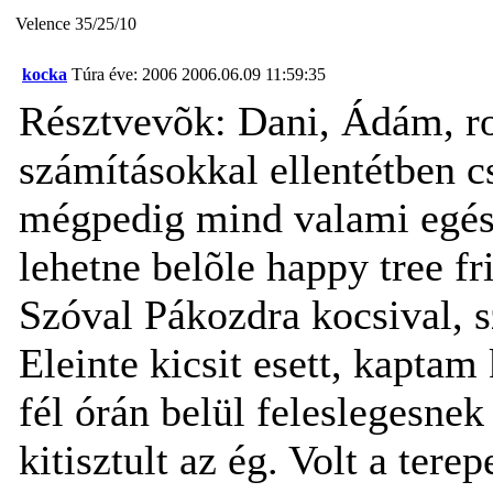
Velence 35/25/10
kocka
Túra éve: 2006
2006.06.09 11:59:35
Résztvevõk: Dani, Ádám, r
számításokkal ellentétben c
mégpedig mind valami egész
lehetne belõle happy tree fr
Szóval Pákozdra kocsival, s
Eleinte kicsit esett, kapta
fél órán belül feleslegesnek 
kitisztult az ég. Volt a tere