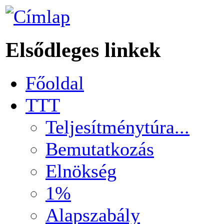
Elsődleges linkek
Főoldal
TTT
Teljesítménytúra...
Bemutatkozás
Elnökség
1%
Alapszabály