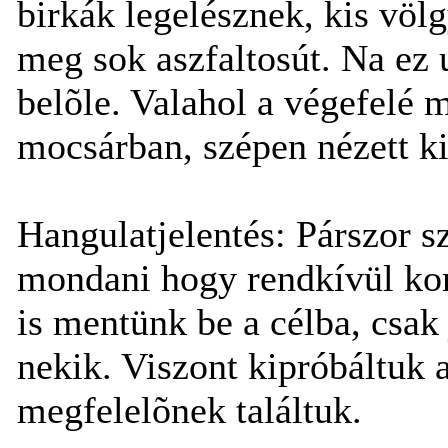
birkák legelésznek, kis völ
meg sok aszfaltosút. Na ez 
belõle. Valahol a végefelé
mocsárban, szépen nézett k
Hangulatjelentés: Párszor s
mondani hogy rendkívül kom
is mentünk be a célba, csak
nekik. Viszont kipróbáltuk a
megfelelõnek találtuk.