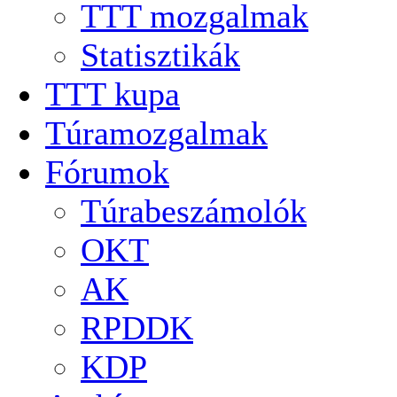
TTT mozgalmak
Statisztikák
TTT kupa
Túramozgalmak
Fórumok
Túrabeszámolók
OKT
AK
RPDDK
KDP