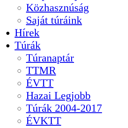
Közhasznúság
Saját túráink
Hírek
Túrák
Túranaptár
TTMR
ÉVTT
Hazai Legjobb
Túrák 2004-2017
ÉVKTT