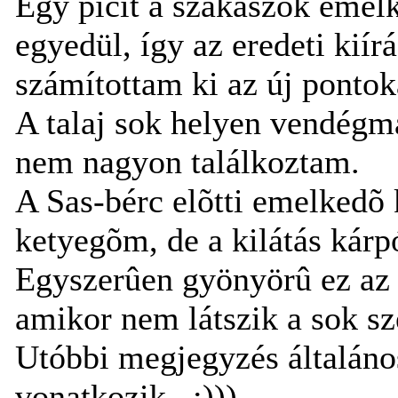
Egy picit a szakaszok emel
egyedül, így az eredeti kiír
számítottam ki az új pontok
A talaj sok helyen vendégma
nem nagyon találkoztam.
A Sas-bérc elõtti emelkedõ 
ketyegõm, de a kilátás kárp
Egyszerûen gyönyörû ez az o
amikor nem látszik a sok sz
Utóbbi megjegyzés általános
vonatkozik...:)))