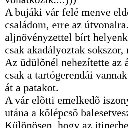
A bujáki vár felé menve el
családom, erre az útvonalra
aljnövényzettel bírt helyen
csak akadályoztak sokszor, 
Az üdülõnél nehezítette az 
csak a tartógerendái vanna
át a patakot.
A vár elõtti emelkedõ iszon
utána a kõlépcsõ balesetves
Különösen, hogy az itinerbe