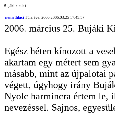
Bujáki kikelet
nemethlaci
Túra éve: 2006
2006.03.25 17:45:57
2006. március 25. Bujáki K
Egész héten kínozott a ve
akartam egy métert sem gya
másabb, mint az újpalotai p
végett, úgyhogy irány Bujá
Nyolc harmincra értem le, i
nevezéssel. Sajnos, egyesül