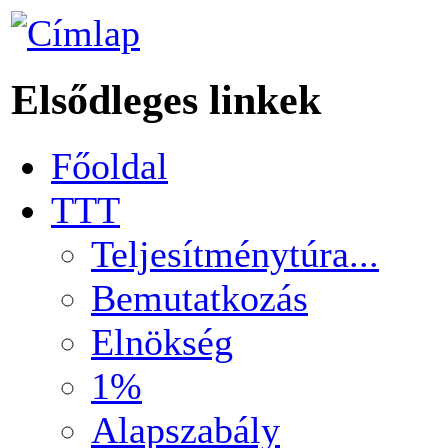
Elsődleges linkek
Főoldal
TTT
Teljesítménytúra...
Bemutatkozás
Elnökség
1%
Alapszabály