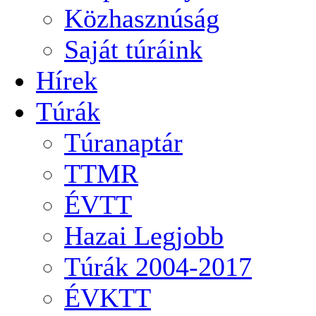
Közhasznúság
Saját túráink
Hírek
Túrák
Túranaptár
TTMR
ÉVTT
Hazai Legjobb
Túrák 2004-2017
ÉVKTT