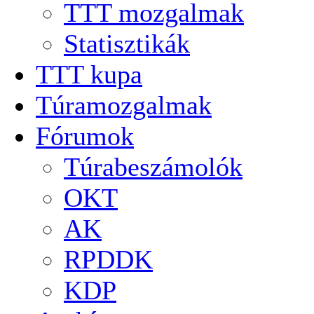
TTT mozgalmak
Statisztikák
TTT kupa
Túramozgalmak
Fórumok
Túrabeszámolók
OKT
AK
RPDDK
KDP