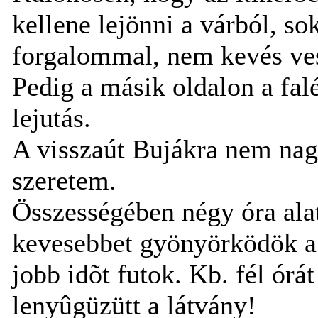
kellene lejönni a várból, 
forgalommal, nem kevés ve
Pedig a másik oldalon a fal
lejutás.
A visszaút Bujákra nem nag
szeretem.
Összességében négy óra alatt
kevesebbet gyönyörködök a 
jobb idõt futok. Kb. fél órá
lenyûgüzütt a látvány!