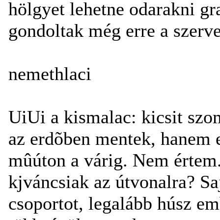
hölgyet lehetne odarakni gr
gondoltak még erre a szervez
nemethlaci
UiUi a kismalac: kicsit sz
az erdõben mentek, hanem e
mûúton a várig. Nem értem
kjváncsiak az útvonalra? S
csoportot, legalább húsz em