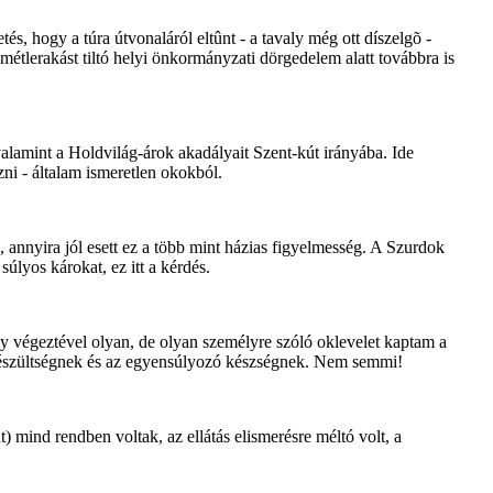
és, hogy a túra útvonaláról eltûnt - a tavaly még ott díszelgõ -
emétlerakást tiltó helyi önkormányzati dörgedelem alatt továbbra is
amint a Holdvilág-árok akadályait Szent-kút irányába. Ide
ni - általam ismeretlen okokból.
 annyira jól esett ez a több mint házias figyelmesség. A Szurdok
úlyos károkat, ez itt a kérdés.
seny végeztével olyan, de olyan személyre szóló oklevelet kaptam a
lkészültségnek és az egyensúlyozó készségnek. Nem semmi!
at) mind rendben voltak, az ellátás elismerésre méltó volt, a