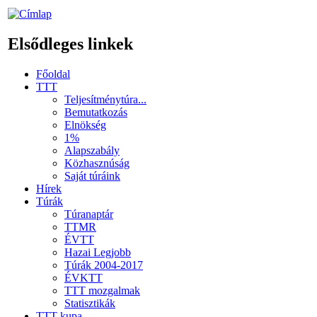
Elsődleges linkek
Főoldal
TTT
Teljesítménytúra...
Bemutatkozás
Elnökség
1%
Alapszabály
Közhasznúság
Saját túráink
Hírek
Túrák
Túranaptár
TTMR
ÉVTT
Hazai Legjobb
Túrák 2004-2017
ÉVKTT
TTT mozgalmak
Statisztikák
TTT kupa