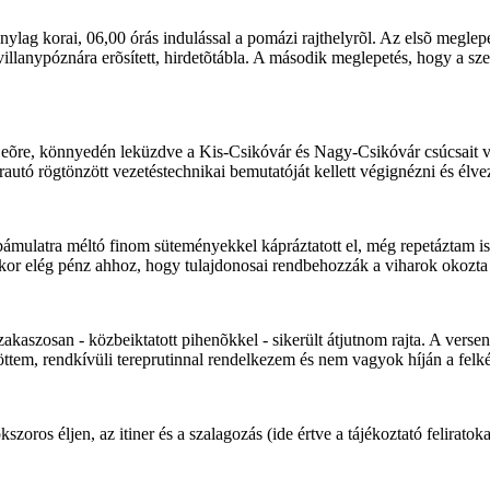
nylag korai, 06,00 órás indulással a pomázi rajthelyrõl. Az elsõ meglepet
villanypóznára erõsített, hirdetõtábla. A második meglepetés, hogy a sz
õre, könnyedén leküzdve a Kis-Csikóvár és Nagy-Csikóvár csúcsait val
utó rögtönzött vezetéstechnikai bemutatóját kellett végignézni és élvez
ámulatra méltó finom süteményekkel kápráztatott el, még repetáztam is,
mikor elég pénz ahhoz, hogy tulajdonosai rendbehozzák a viharok okozta s
szakaszosan - közbeiktatott pihenõkkel - sikerült átjutnom rajta. A ver
döttem, rendkívüli tereprutinnal rendelkezem és nem vagyok híján a fe
zoros éljen, az itiner és a szalagozás (ide értve a tájékoztató feliratok