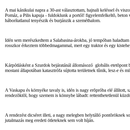
A mai kánikulai napra a 30-ast választottam, hajnali keléssel és viszo
Pomáz, a Pilis kapuja - fuldoklunk a portól! figyelemfelkeltõ, beton 
háborítatlanul tenyészik és burjánzik a szeméthalom.
Idén sem merészkedtem a Salabasina-árokba, jó tempóban haladtam e
rosszkor érkeztem többedmagammal, mert egy traktor és egy kistehera
Kárpótlásként a Szurdok bejáratánál állomásozó globális etetõpont b
mostani állapotában katasztrófa sújtotta területnek tûnik, lesz-e és 
A Vaskapu és környéke tavaly is, idén is nagy erõpróba elé állított, 
rendezõktõl, hogy szemem is könnybe lábadt: rettenthetetlenül küz
A rendezést dicséret illeti, a nagy melegben helytálló pontõröknek soks
jutalmazás meg eredeti ötleteknek sem volt híján.