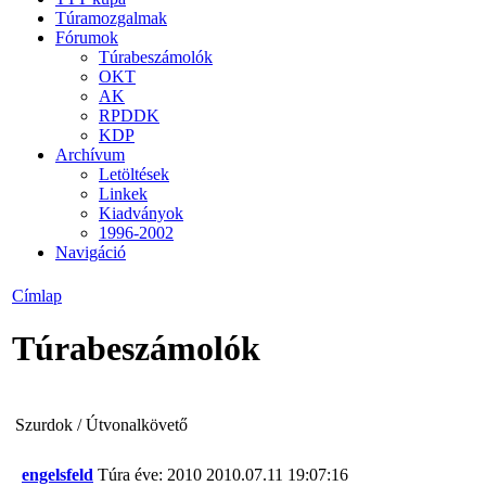
Túramozgalmak
Fórumok
Túrabeszámolók
OKT
AK
RPDDK
KDP
Archívum
Letöltések
Linkek
Kiadványok
1996-2002
Navigáció
Címlap
Túrabeszámolók
Szurdok / Útvonalkövető
engelsfeld
Túra éve: 2010
2010.07.11 19:07:16