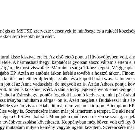
égis az MSTSZ szervezte versenyek jó minõsége és a rajt/cél közelsége 
 ekkor sem késõbb nem esett.
i turul kissé kiszívta erejét. Az elsõ etetõ pont a Hûvösvölgyben volt, 
felé. A hármashatárhegyi kaptatót is gyorsan abszolváltam s értem el a
 sárgán, de most visszafelé. Mármint a sárga 70-hez képest. Végigcapl
 újabb EP. Aztán az antónia árkon lefelé s tovább a hosszú árkon. Fin
 kerítés melletti terülj-terülj asztalka és a kapott baráti szavak. Innen
ött el az Anna vadászház, de megvolt az is. Aztán Athosz pontja köve
ott. Innen is köszönet ezért. Aztán a terep legkeményebb emelkedõje j
EP, ahol a Zsíroshegyi pontõr fogadott hasonló kedvesen, mint pár órá
ssz irányba indultam a sárga+-on is. Azért meglett a Budakeszi-i út s á
lé s aztán vissza. Hiába itt már nem voltam a top-on. A templom EP.-n k
 Kies völgy is. Szerencsére innen már jól ismertem a terepet. De aki n
i épp a GPS-ével babrált. Mondjuk a mûút ezen részén se szalag, se jel
tem továbbvonszolása következett. Koppányban még bõven volt erõ így 
s hogy mutassam milyen kemény vagyok ügetni kezdtem. Szerencsére már 