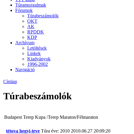
Túramozgalmak
Fórumok
Túrabeszámolók
OKT
AK
RPDDK
KDP
Archívum
Letöltések
Linkek
Kiadványok
1996-2002
Navigáció
Címlap
Túrabeszámolók
Budapest Terep Kupa /Terep Maraton/Félmaraton
tétova hegyi-teve
Túra éve: 2010
2010.06.27 20:09:20