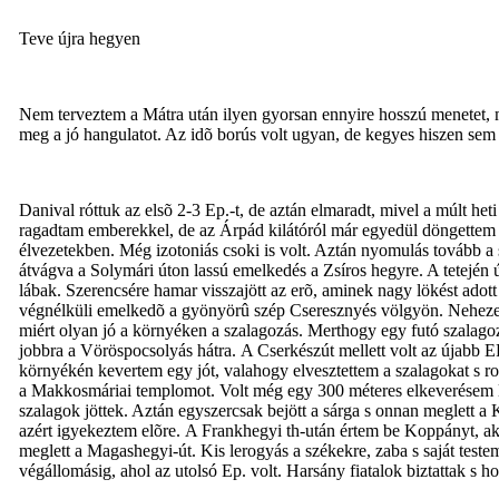
Teve újra hegyen
Nem terveztem a Mátra után ilyen gyorsan ennyire hosszú menetet, m
meg a jó hangulatot. Az idõ borús volt ugyan, de kegyes hiszen sem
Danival róttuk az elsõ 2-3 Ep.-t, de aztán elmaradt, mivel a múlt het
ragadtam emberekkel, de az Árpád kilátóról már egyedül döngettem le
élvezetekben. Még izotoniás csoki is volt. Aztán nyomulás tovább a
átvágva a Solymári úton lassú emelkedés a Zsíros hegyre. A tetején
lábak. Szerencsére hamar visszajött az erõ, aminek nagy lökést adott a
végnélküli emelkedõ a gyönyörû szép Cseresznyés völgyön. Nehezen j
miért olyan jó a környéken a szalagozás. Merthogy egy futó szalagoz
jobbra a Vöröspocsolyás hátra. A Cserkészút mellett volt az újabb 
környékén kevertem egy jót, valahogy elvesztettem a szalagokat s ro
a Makkosmáriai templomot. Volt még egy 300 méteres elkeverésem lefe
szalagok jöttek. Aztán egyszercsak bejött a sárga s onnan meglett a
azért igyekeztem elõre. A Frankhegyi th-után értem be Koppányt, ak
meglett a Magashegyi-út. Kis lerogyás a székekre, zaba s saját tes
végállomásig, ahol az utolsó Ep. volt. Harsány fiatalok biztattak 