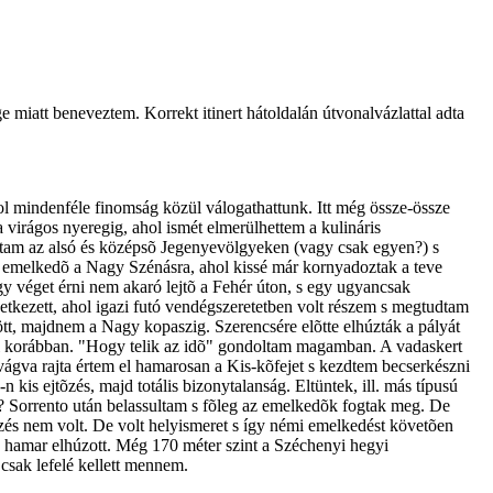
miatt beneveztem. Korrekt itinert hátoldalán útvonalvázlattal adta
ahol mindenféle finomság közül válogathattunk. Itt még össze-össze
 virágos nyeregig, ahol ismét elmerülhettem a kulináris
attam az alsó és középsõ Jegenyevölgyeken (vagy csak egyen?) s
om emelkedõ a Nagy Szénásra, ahol kissé már kornyadoztak a teve
 egy véget érni nem akaró lejtõ a Fehér úton, s egy ugyancsak
tkezett, ahol igazi futó vendégszeretetben volt részem s megtudtam
ött, majdnem a Nagy kopaszig. Szerencsére elõtte elhúzták a pályát
val korábban. "Hogy telik az idõ" gondoltam magamban. A vadaskert
tvágva rajta értem el hamarosan a Kis-kõfejet s kezdtem becserkészni
is ejtõzés, majd totális bizonytalanság. Eltüntek, ill. más típusú
em? Sorrento után belassultam s fõleg az emelkedõk fogtak meg. De
zés nem volt. De volt helyismeret s így némi emelkedést követõen
õ hamar elhúzott. Még 170 méter szint a Széchenyi hegyi
csak lefelé kellett mennem.