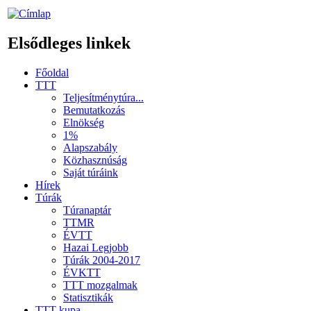
Elsődleges linkek
Főoldal
TTT
Teljesítménytúra...
Bemutatkozás
Elnökség
1%
Alapszabály
Közhasznúság
Saját túráink
Hírek
Túrák
Túranaptár
TTMR
ÉVTT
Hazai Legjobb
Túrák 2004-2017
ÉVKTT
TTT mozgalmak
Statisztikák
TTT kupa