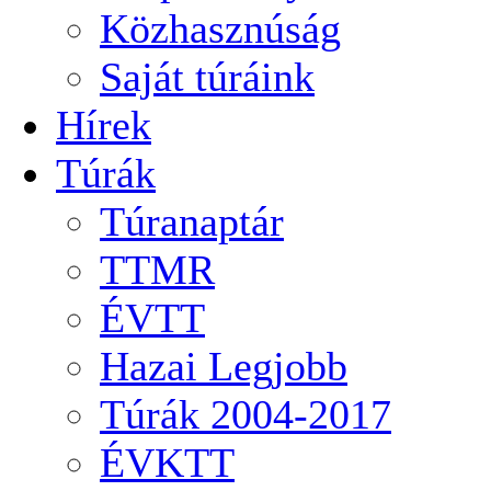
Közhasznúság
Saját túráink
Hírek
Túrák
Túranaptár
TTMR
ÉVTT
Hazai Legjobb
Túrák 2004-2017
ÉVKTT