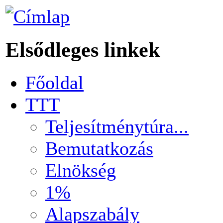
Elsődleges linkek
Főoldal
TTT
Teljesítménytúra...
Bemutatkozás
Elnökség
1%
Alapszabály