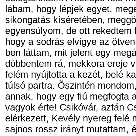
lábam, hogy lépjek egyet, meg
sikongatás kíséretében, meggö
egyensúlyom, de ott rekedtem hi
hogy a sodrás elvigye az ötven
ben láttam, mit jelent egy megá
döbbentem rá, mekkora ereje v
felém nyújtotta a kezét, belé 
túlsó partra. Õszintén mondom
annak, hogy egy fiú megfogta a
vagyok érte! Csikóvár, aztán 
elérkezett, Kevély
nyereg felé 
sajnos rossz irányt mutattam, 