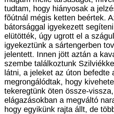
tudtam, hogy hiányosak a jelz
fõútnál mégis ketten beértek. 
bátorsággal igyekezett segíteni
elütötték, úgy ugrott el a szágu
igyekeztünk a sártengerben tov
jelentett. Innen jött aztán a k
szembe találkoztunk Szilviékkel
látni, a jeleket az úton befedte
megrongálódtak, hogy kivehetet
tekeregtünk öten össze-vissza,
elágazásokban a megváltó naran
hogy egyikünk rajta állt, de töb