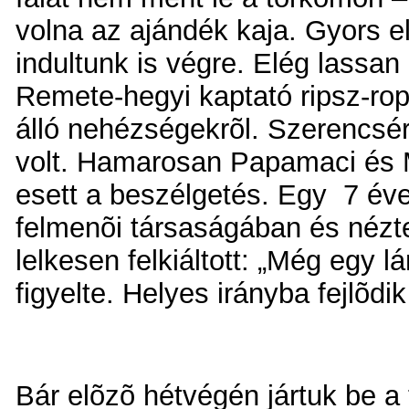
volna az ajándék kaja. Gyors 
indultunk is végre.
Elég lassan 
Remete-hegyi kaptató ripsz-rop
álló nehézségekrõl. Szerencsére
volt. Hamarosan Papamaci és M
esett a beszélgetés. Egy 7 éves
felmenõi társaságában és nézte
lelkesen felkiáltott: „Még egy lá
figyelte. Helyes irányba fejlõdik
Bár elõzõ hétvégén jártuk be a 