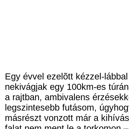
Egy évvel ezelõtt kézzel-lábbal 
nekivágjak egy 100km-es túrá
a rajtban, ambivalens érzésekk
legszintesebb futásom, úgyhog
másrészt vonzott már a kihívás.
falat nem ment le a torkomon – 