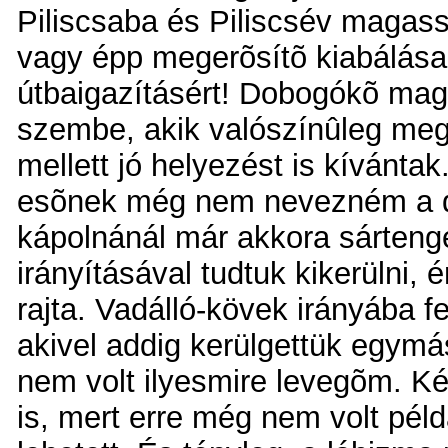
Piliscsaba és Piliscsév magas
vagy épp megerõsítõ kiabálása
útbaigazításért!
Dobogókõ maga
szembe, akik valószínûleg megl
mellett jó helyezést is kívántak
esõnek még nem nevezném a do
kápolnánál már akkora sártenger
irányításával tudtuk kikerülni,
rajta. Vadálló-kövek irányába 
akivel addig kerülgettük egymá
nem volt ilyesmire levegõm. K
is, mert erre még nem volt pél