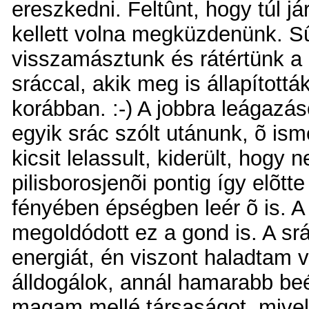
ereszkedni. Feltûnt, hogy túl j
kellett volna megküzdenünk. S
visszamásztunk és rátértünk a h
sráccal, akik meg is állapított
korábban. :-) A jobbra leágazá
egyik srác szólt utánunk, õ ism
kicsit lelassult, kiderült, hogy
pilisborosjenõi pontig így elõ
fényében épségben leér õ is. A
megoldódott ez a gond is. A sr
energiát, én viszont haladtam 
álldogálok, annál hamarabb beé
magam mellé társaságot, mivel