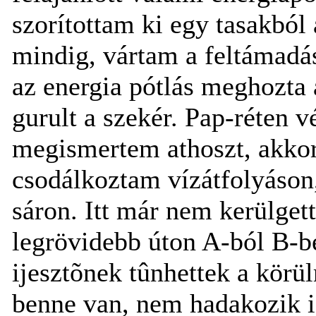
szorítottam ki egy tasakból 
mindig, vártam a feltámadás
az energia pótlás meghozta 
gurult a szekér. Pap-réten 
megismertem athoszt, akko
csodálkoztam vízátfolyáson,
sáron. Itt már nem kerülge
legrövidebb úton A-ból B-b
ijesztõnek tûnhettek a kör
benne van, nem hadakozik i