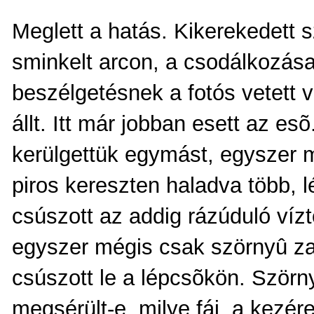
Meglett a hatás. Kikerekedett 
sminkelt arcon, a csodálkozás
beszélgetésnek a fotós vetett 
állt. Itt már jobban esett az esõ
kerülgettük egymást, egyszer ma
piros kereszten haladva több, l
csúszott az addig rázúduló vízt
egyszer mégis csak szörnyû za
csúszott le a lépcsõkön. Szörny
megsérült-e, milye fáj, a kezér