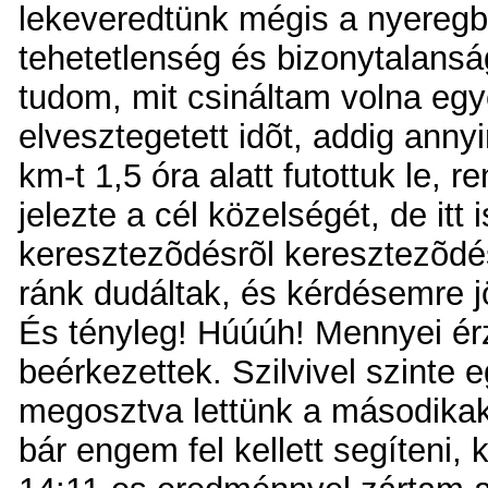
lekeveredtünk mégis a nyeregbõ
tehetetlenség és bizonytalansá
tudom, mit csináltam volna eg
elvesztegetett idõt, addig annyi
km-t 1,5 óra alatt futottuk le, 
jelezte a cél közelségét, de itt 
keresztezõdésrõl keresztezõdé
ránk dudáltak, és kérdésemre jöt
És tényleg! Húúúh! Mennyei ér
beérkezettek. Szilvivel szinte 
megosztva lettünk a másodikak
bár engem fel kellett segíteni,