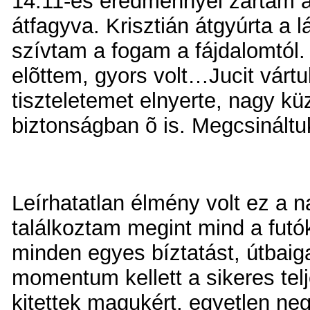
14:11-es eredménnyel zártam a 
átfagyva. Krisztián átgyúrta a 
szívtam a fogam a fájdalomtól.
elõttem, gyors volt…Jucit vár
tiszteletemet elnyerte, nagy kü
biztonságban õ is.
Megcsináltu
Leírhatatlan élmény volt ez a
találkoztam megint mind a futó
minden egyes bíztatást, útbaig
momentum kellett a sikeres tel
kitettek magukért, egyetlen ne