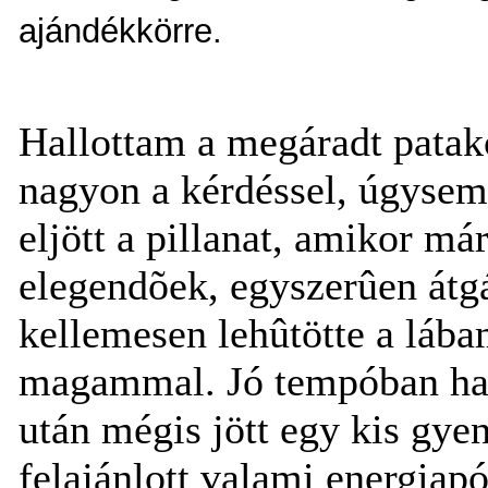
ajándékkörre.
Hallottam a megáradt patak
nagyon a kérdéssel, úgysem
eljött a pillanat, amikor m
elegendõek, egyszerûen átgá
kellemesen lehûtötte a lába
magammal. Jó tempóban hal
után mégis jött egy kis gy
felajánlott valami energiapó