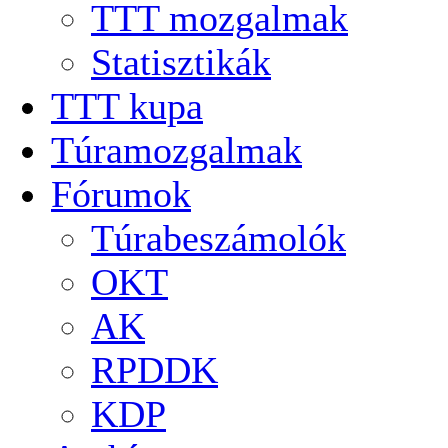
TTT mozgalmak
Statisztikák
TTT kupa
Túramozgalmak
Fórumok
Túrabeszámolók
OKT
AK
RPDDK
KDP