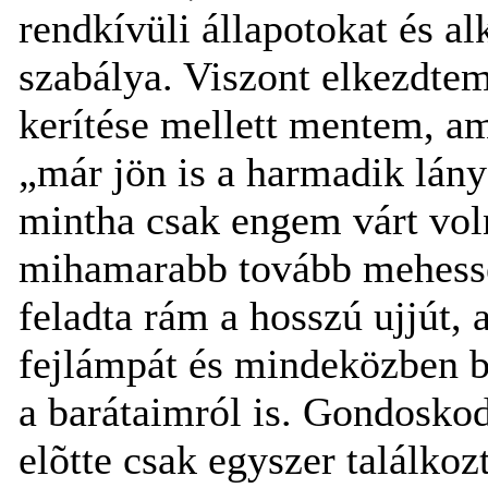
rendkívüli állapotokat és al
szabálya. Viszont elkezdtem
kerítése mellett mentem, am
„már jön is a harmadik lány
mintha csak engem várt vol
mihamarabb tovább mehesse
feladta rám a hosszú ujjút, 
fejlámpát és mindeközben bí
a barátaimról is. Gondoskod
elõtte csak egyszer találko