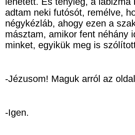
lehetett. És tényleg, a lábizm
adtam neki futósót, remélve, h
négykézláb, ahogy ezen a szaka
másztam, amikor fent néhány 
minket, egyikük meg is szólított
-Jézusom! Maguk arról az oldalr
-Igen.