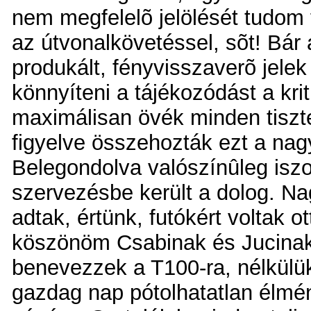
nem megfelelõ jelölését tudom 
az útvonalkövetéssel, sõt! Bár 
produkált, fényvisszaverõ jele
könnyíteni a tájékozódást a kri
maximálisan övék minden tiszt
figyelve összehozták ezt a na
Belegondolva valószínûleg iszo
szervezésbe került a dolog. Na
adtak, értünk, futókért voltak 
köszönöm Csabinak és Jucinak,
benevezzek a T100-ra, nélkülü
gazdag nap pótolhatatlan élmé