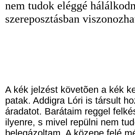
nem tudok eléggé hálálkodni
szereposztásban viszonozha
A kék jelzést követõen a kék k
patak. Addigra Lóri is társult
áradatot. Barátaim reggel felké
ilyenre, s mivel repülni nem tu
belegázoltam. A közepe felé mé