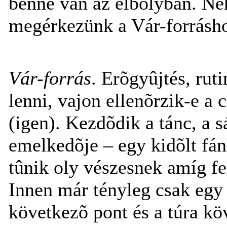
benne van az élbolyban. Né
megérkezünk a Vár-forrásh
Vár-forrás
. Erõgyûjtés, rut
lenni, vajon ellenõrzik-e a 
(igen). Kezdõdik a tánc, a 
emelkedõje – egy kidõlt fán 
tûnik oly vészesnek amíg fe
Innen már tényleg csak egy 
következõ pont és a túra kö