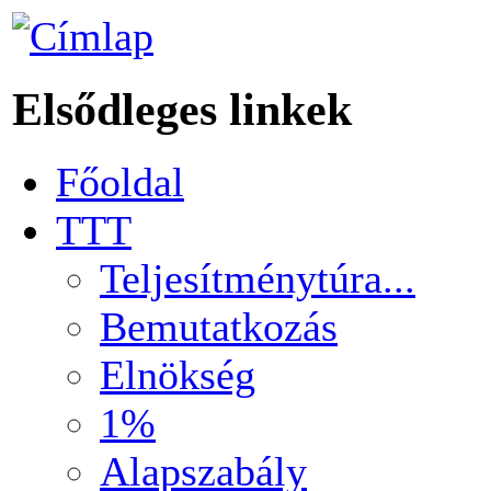
Elsődleges linkek
Főoldal
TTT
Teljesítménytúra...
Bemutatkozás
Elnökség
1%
Alapszabály