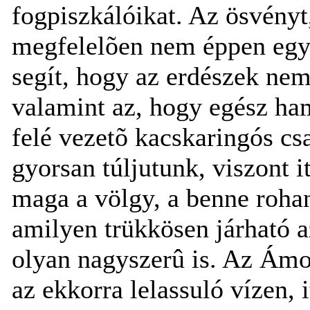
fogpiszkálóikat. Az ösvényt
megfelelõen nem éppen egys
segít, hogy az erdészek nem 
valamint az, hogy egész ha
felé vezetõ kacskaringós cs
gyorsan túljutunk, viszont it
maga a völgy, a benne roha
amilyen trükkösen járható az
olyan nagyszerû is. Az Ámor
az ekkorra lelassuló vízen, i