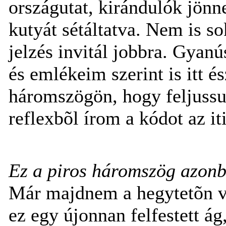
országutat, kirándulók jön
kutyát sétáltatva. Nem is s
jelzés invitál jobbra. Gyanús
és emlékeim szerint is itt é
háromszögön, hogy feljussu
reflexbõl írom a kódot az it
Ez a piros háromszög azon
Már majdnem a hegytetõn v
ez egy újonnan felfestett ág