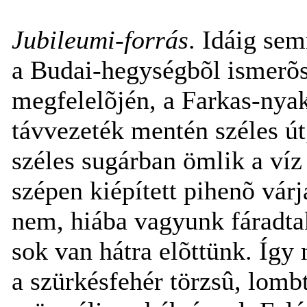
Jubileumi-forrás
. Idáig se
a Budai-hegységbõl ismerõs
megfelelõjén, a Farkas-nya
távvezeték mentén széles út
széles sugárban ömlik a víz 
szépen kiépített pihenõ várj
nem, hiába vagyunk fáradtak
sok van hátra elõttünk. Íg
a szürkésfehér törzsû, lomb