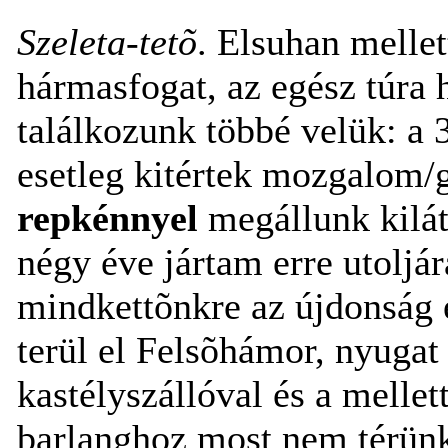
Szeleta-tetõ
. Elsuhan mellet
hármasfogat, az egész túra 
találkozunk többé velük: a 
esetleg kitértek mozgalom/
repkénnyel
megállunk kilát
négy éve jártam erre utoljára
mindkettõnkre az újdonság e
terül el Felsõhámor, nyugat 
kastélyszállóval és a mellet
barlanghoz most nem térünk 