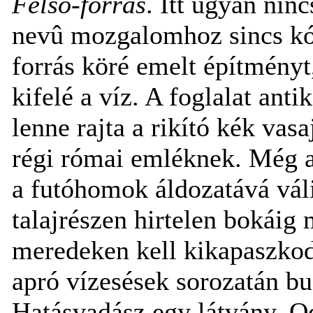
Felsõ-forrás
. Itt ugyan ninc
nevû mozgalomhoz sincs kó
forrás köré emelt építményt
kifelé a víz. A foglalat ant
lenne rajta a rikító kék vasa
régi római emléknek. Még a
a futóhomok áldozatává vál
talajrészen hirtelen bokáig 
meredeken kell kikapaszkod
apró vízesések sorozatán bu
Hatásvadász egy látvány. O