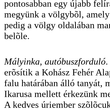
pontosabban egy újabb felír
megyünk a völgybõl, amely 
pedig a völgy oldalában ma
belõle.
Mályinka, autóbuszforduló
.
erõsítik a Kohász Fehér Ala
falu határában álló tanyát, 
Ikarusa mellett érkezünk me
A kedves úriember szõlõcuko