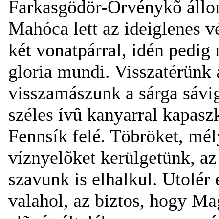
Farkasgödör-Örvénykõ állom
Mahóca lett az ideiglenes 
két vonatpárral, idén pedig m
gloria mundi. Visszatérünk 
visszamászunk a sárga sávi
széles ívû kanyarral kapaszk
Fennsík felé. Töbröket, mél
víznyelõket kerülgetünk, az
szavunk is elhalkul. Utolér
valahol, az biztos, hogy Ma