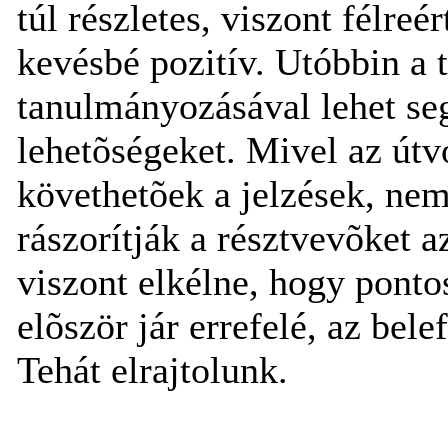
túl részletes, viszont félreé
kevésbé pozitív. Utóbbin a
tanulmányozásával lehet seg
lehetõségeket. Mivel az útv
követhetõek a jelzések, nem 
rászorítják a résztvevõket 
viszont elkélne, hogy pontos
elõször jár errefelé, az bel
Tehát elrajtolunk.