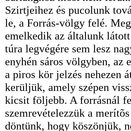
Szirtjeihez és pucolunk tov
le, a Forrás-völgy felé. Meg
emelkedik az általunk látot
túra legvégére sem lesz nag
enyhén sáros völgyben, az el
a piros kör jelzés nehezen 
kerüljük, amely szépen viss
kicsit följebb. A forrásnál 
szemrevételezzük a merítõs 
döntünk, hogy köszönjük, n