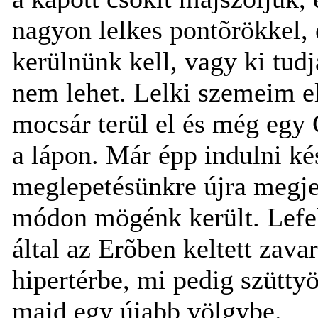
nagyon lelkes pontõrökkel,
kerülnünk kell, vagy ki tudj
nem lehet. Lelki szemeim el
mocsár terül el és még egy
a lápon. Már épp indulni k
meglepetésünkre újra megj
módon mögénk került. Lefel
által az Erõben keltett zava
hipertérbe, mi pedig szütty
majd egy újabb völgybe.