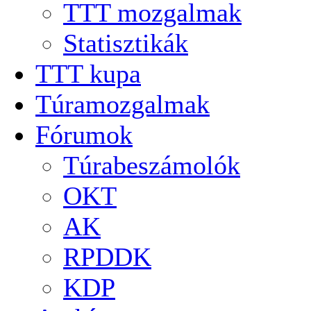
TTT mozgalmak
Statisztikák
TTT kupa
Túramozgalmak
Fórumok
Túrabeszámolók
OKT
AK
RPDDK
KDP