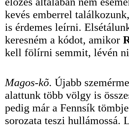
elõzés általában nem esemé
kevés emberrel találkozunk,
is érdemes leírni. Elsétálu
keresném a kódot, amikor
R
kell fölírni semmit, lévén n
Magos-kõ
. Újabb szemérmet
alattunk több völgy is össz
pedig már a Fennsík tömbje 
sorozata teszi hullámossá. 