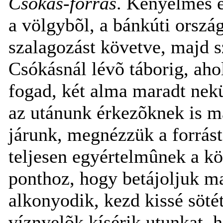
Csókás-forrás
. Kényelmes 
a völgybõl, a bánkúti orszá
szalagozást követve, majd s
Csókásnál lévõ táborig, aho
fogad, két alma maradt nekü
az utánunk érkezõknek is m
járunk, megnézzük a forrást
teljesen egyértelmûnek a k
ponthoz, hogy betájoljuk 
alkonyodik, kezd kissé söté
víznyelõk kísérik utunkat, 