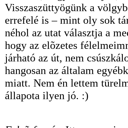
Visszaszüttyögünk a völgybe
errefelé is – mint oly sok 
néhol az utat választja a me
hogy az elõzetes félelmeimm
járható az út, nem csúszká
hangosan az általam egyébké
miatt. Nem én lettem türel
állapota ilyen jó. :)