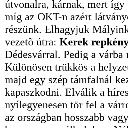
útvonalra, kárnak, mert így 
míg az OKT-n azért látván
részünk. Elhagyjuk Mályink
vezetõ útra:
Kerek repkén
Dédesvárral. Pedig a várba 
Különösen trükkös a helyzet
majd egy szép támfalnál kez
kapaszkodni. Elválik a híre
nyílegyenesen tör fel a vár
az országban hosszabb vagy