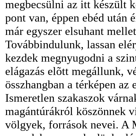
megbecsülni az itt készült k
pont van, éppen ebéd után ér
már egyszer elsuhant mellet
Továbbindulunk, lassan elér
kezdek megnyugodni a szint
elágazás elõtt megállunk, vé
összhangban a térképen az el
Ismeretlen szakaszok várnak
magántúrákról köszönnek vi
völgyek, források nevei. A 