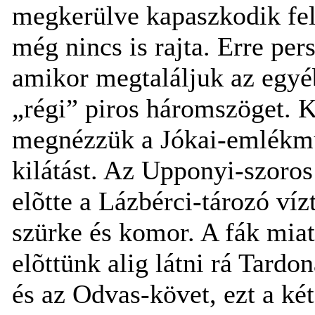
megkerülve kapaszkodik fel
még nincs is rajta. Erre pe
amikor megtaláljuk az egyé
„régi” piros háromszöget. K
megnézzük a Jókai-emlékmûv
kilátást. Az Upponyi-szoros
elõtte a Lázbérci-tározó ví
szürke és komor.
A fák miat
elõttünk alig látni rá Tard
és az Odvas-követ, ezt a két