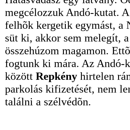
megcélozzuk Andó-kutat. A
felhõk kergetik egymást, a 
süt ki, akkor sem melegít, a
összehúzom magamon. Ettõl 
fogtunk ki mára. Az Andó-kú
között
Repkény
hirtelen rá
parkolás kifizetését, nem 
találni a szélvédõn.