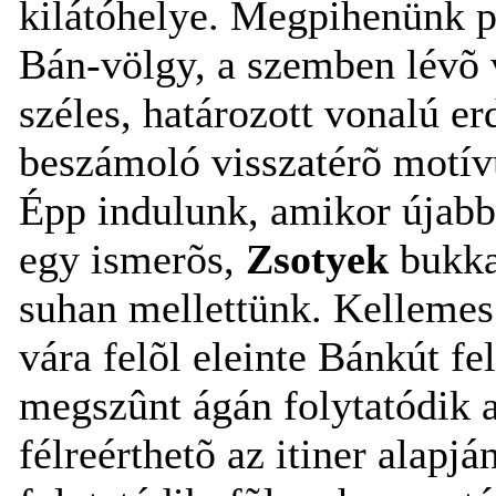
kilátóhelye. Megpihenünk pá
Bán-völgy, a szemben lévõ 
széles, határozott vonalú e
beszámoló visszatérõ motív
Épp indulunk, amikor újabb 
egy ismerõs,
Zsotyek
bukkan
suhan mellettünk. Kellemes
vára felõl eleinte Bánkút f
megszûnt ágán folytatódik a
félreérthetõ az itiner alap