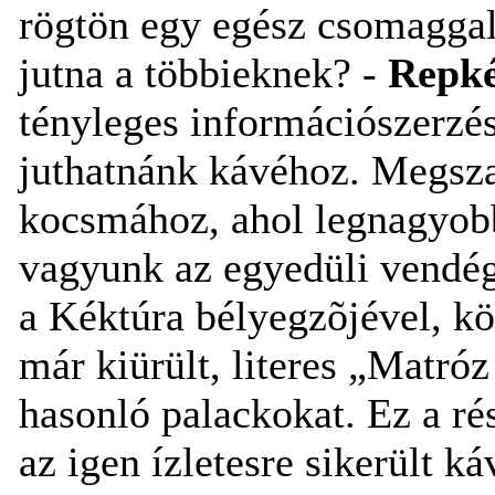
rögtön egy egész csomaggal
jutna a többieknek? -
Repk
tényleges információszerzés
juthatnánk kávéhoz. Megsza
kocsmához, ahol legnagyob
vagyunk az egyedüli vendég
a Kéktúra bélyegzõjével, k
már kiürült, literes „Matróz
hasonló palackokat. Ez a ré
az igen ízletesre sikerült k