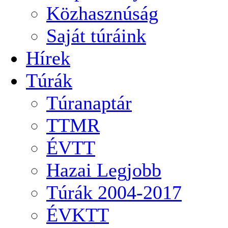
Közhasznúság
Saját túráink
Hírek
Túrák
Túranaptár
TTMR
ÉVTT
Hazai Legjobb
Túrák 2004-2017
ÉVKTT