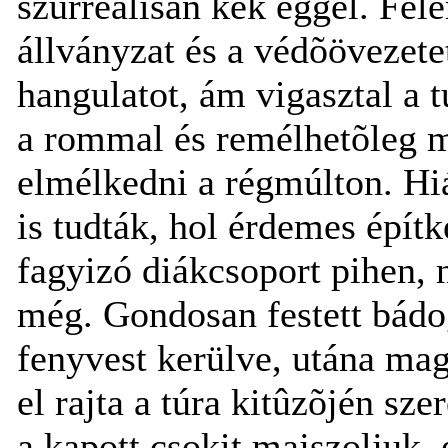
szürreálisan kék éggel. Fel
állványzat és a védõövezetet
hangulatot, ám vigasztal a 
a rommal és remélhetõleg m
elmélkedni a régmúlton. Hi
is tudták, hol érdemes építk
fagyizó diákcsoport pihen, 
még. Gondosan festett bádog
fenyvest kerülve, utána ma
el rajta a túra kitûzõjén s
a kapott csokit majszoljuk, 