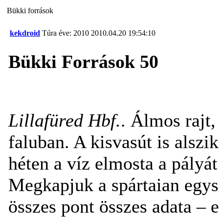
Bükki források
kekdroid
Túra éve: 2010
2010.04.20 19:54:10
Bükki Források 50
Lillafüred Hbf.
. Álmos rajt
faluban. A kisvasút is alszi
héten a víz elmosta a pályá
Megkapjuk a spártaian egysz
összes pont összes adata – 