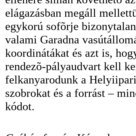
elágazásban megáll mellett
egykorú sofõrje bizonytalanu
valami Garadna vasútállom
koordinátákat és azt is, ho
rendezõ-pályaudvart kell ke
felkanyarodunk a Helyiipar
szobrokat és a forrást – minõ 
kódot.