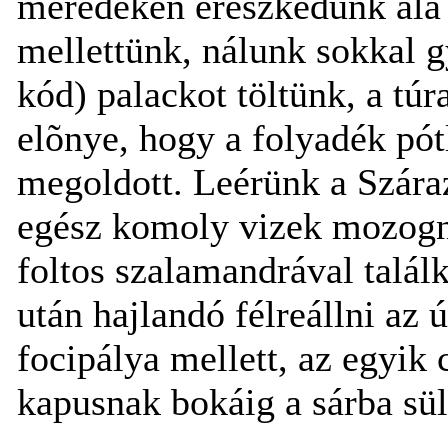
meredeken ereszkedünk alá 
mellettünk, nálunk sokkal 
kód) palackot töltünk, a túr
elõnye, hogy a folyadék pót
megoldott. Leérünk a Szára
egész komoly vizek mozogna
foltos szalamandrával talál
után hajlandó félreállni az 
focipálya mellett, az egyik
kapusnak bokáig a sárba sül