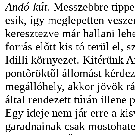
Andó-kút
. Messzebbre tipp
esik, így meglepetten vesze
keresztezve már hallani leh
forrás elõtt kis tó terül el, 
Idilli környezet. Kitérünk 
pontõröktõl állomást kérdez
megállóhely, akkor jövök rá
által rendezett túrán illen
Egy ideje nem jár erre a kis
garadnainak csak mostohate