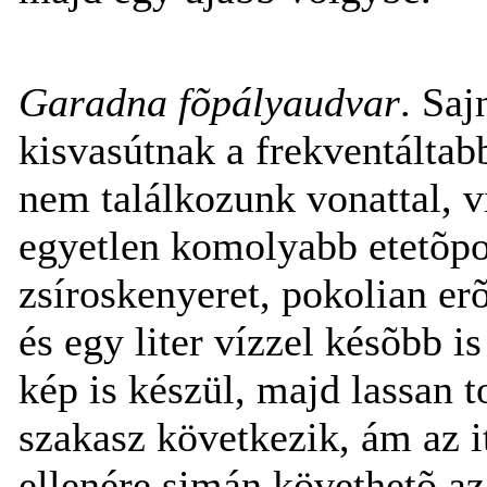
Garadna fõpályaudvar
. Saj
kisvasútnak a frekventáltab
nem találkozunk vonattal, vi
egyetlen komolyabb etetõpo
zsíroskenyeret, pokolian er
és egy liter vízzel késõbb 
kép is készül, majd lassan 
szakasz következik, ám az 
ellenére simán követhetõ az