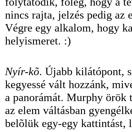
folytatódik, fõleg, hogy a t
nincs rajta, jelzés pedig az 
Végre egy alkalom, hogy k
helyismeret. :)
Nyír-kõ
. Újabb kilátópont, s
kegyessé vált hozzánk, miv
a panorámát. Murphy örök t
az elem váltásban gyengélk
belõlük egy-egy kattintást,