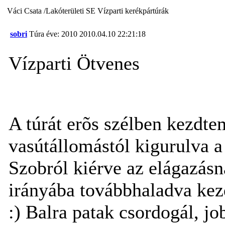
Váci Csata /Lakóterületi SE Vízparti kerékpártúrák
sobri
Túra éve: 2010
2010.04.10 22:21:18
Vízparti Ötvenes
A túrát erõs szélben kezdt
vasútállomástól kigurulva 
Szobról kiérve az elágazás
irányába továbbhaladva kezd
:) Balra patak csordogál, jo