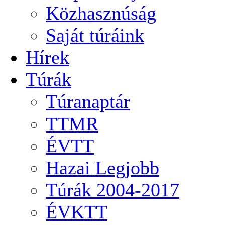
Közhasznúság
Saját túráink
Hírek
Túrák
Túranaptár
TTMR
ÉVTT
Hazai Legjobb
Túrák 2004-2017
ÉVKTT