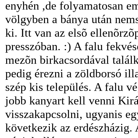
enyhén ,de folyamatosan em
völgyben a bánya után nem
ki. Itt van az elsõ ellenõrz
presszóban. :) A falu fekvé
mezõn birkacsordával találk
pedig érezni a zöldborsó il
szép kis település. A falu v
jobb kanyart kell venni Kirá
visszakapcsolni, ugyanis eg
következik az erdészházig