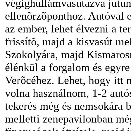
végighullámvasutazva jutun
ellenõrzõponthoz. Autóval e
az ember, lehet élvezni a t
frissítõ, majd a kisvasút me
Szokolyára, majd Kismarosr
élénkül a forgalom és egyr
Verõcéhez. Lehet, hogy itt n
volna használnom, 1-2 autós
tekerés még és nemsokára b
melletti zenepavilonban még