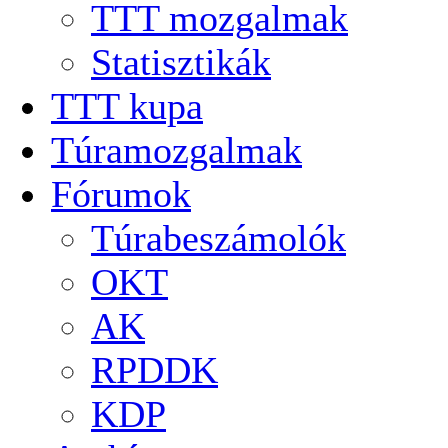
TTT mozgalmak
Statisztikák
TTT kupa
Túramozgalmak
Fórumok
Túrabeszámolók
OKT
AK
RPDDK
KDP