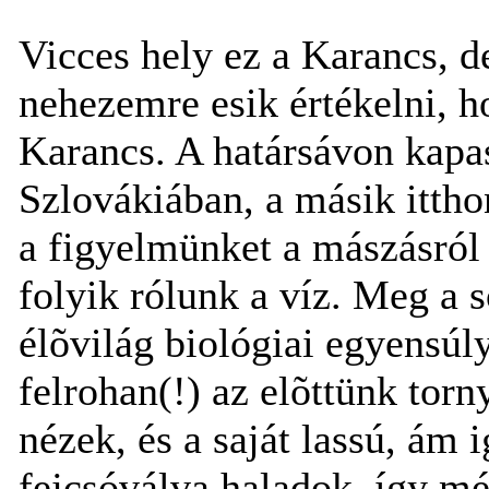
Vicces hely ez a Karancs, de
nehezemre esik értékelni, h
Karancs. A határsávon kapa
Szlovákiában, a másik itthon
a figyelmünket a mászásról
folyik rólunk a víz. Meg a
élõvilág biológiai egyensúl
felrohan(!) az elõttünk tor
nézek, és a saját lassú, á
fejcsóválva haladok, így m