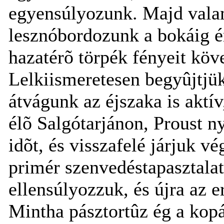
egyensúlyozunk. Majd vala
lesznóbordozunk a bokáig é
hazatérõ törpék fényeit köv
Lelkiismeretesen begyûjtjük
átvágunk az éjszaka is aktív,
élõ Salgótarjánon, Proust 
idõt, és visszafelé járjuk vé
primér szenvedéstapasztalat
ellensúlyozzuk, és újra az 
Mintha pásztortûz ég a kop