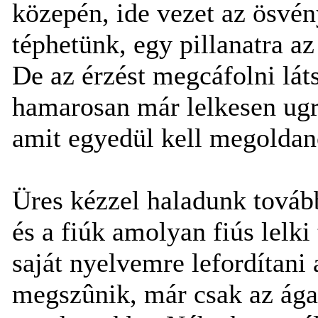
közepén, ide vezet az ösvé
téphetünk, egy pillanatra
De az érzést megcáfolni láts
hamarosan már lelkesen ugr
amit egyedül kell megoldan
Üres kézzel haladunk tovább,
és a fiúk amolyan fiús lelk
saját nyelvemre lefordítani 
megszûnik, már csak az ágak