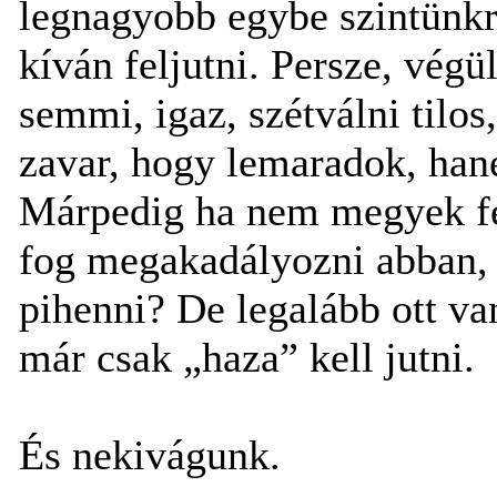
legnagyobb egybe szintünkre
kíván feljutni. Persze, végü
semmi, igaz, szétválni tilos
zavar, hogy lemaradok, ha
Márpedig ha nem megyek fel
fog megakadályozni abban, 
pihenni? De legalább ott va
már csak „haza” kell jutni.
És nekivágunk.