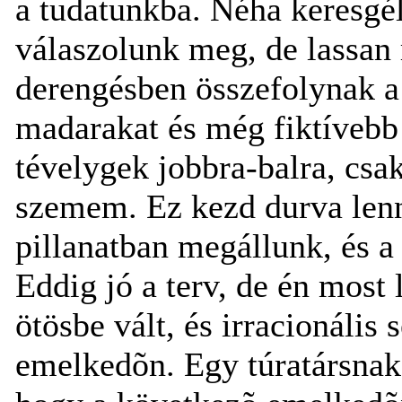
a tudatunkba. Néha keresgé
válaszolunk meg, de lassan r
derengésben összefolynak a
madarakat és még fiktívebb
tévelygek jobbra-balra, csa
szemem. Ez kezd durva lenni
pillanatban megállunk, és a 
Eddig jó a terv, de én most 
ötösbe vált, és irracionális
emelkedõn. Egy túratársnak 