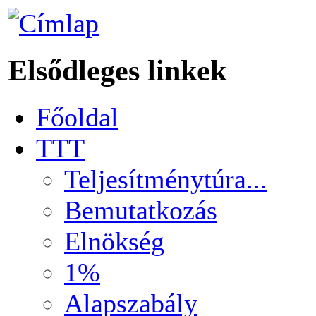
Elsődleges linkek
Főoldal
TTT
Teljesítménytúra...
Bemutatkozás
Elnökség
1%
Alapszabály