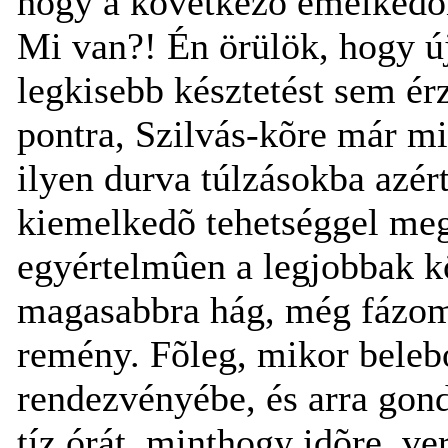
hogy a következõ emelkedõn
Mi van?! Én örülök, hogy újr
legkisebb késztetést sem ér
pontra, Szilvás-kõre már mi
ilyen durva túlzásokba azér
kiemelkedõ tehetséggel mego
egyértelmûen a legjobbak k
magasabbra hág, még fázom
remény. Fõleg, mikor belebo
rendezvényébe, és arra gon
tíz órát, minthogy idõre, ve