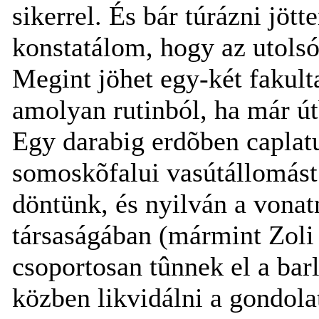
sikerrel. És bár túrázni jö
konstatálom, hogy az utolsó
Megint jöhet egy-két fakult
amolyan rutinból, ha már útb
Egy darabig erdõben caplatu
somoskõfalui vasútállomást
döntünk, és nyilván a vona
társaságában (mármint Zoli 
csoportosan tûnnek el a ba
közben likvidálni a gondola