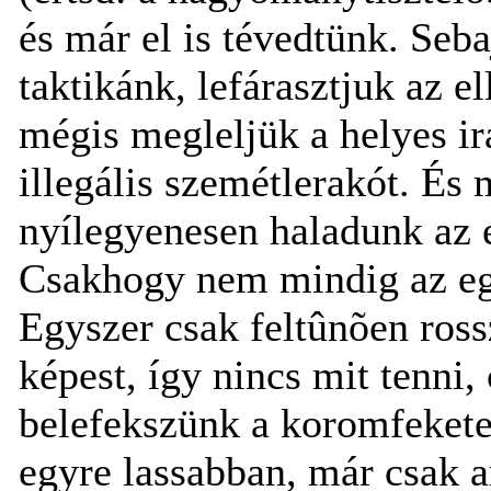
és már el is tévedtünk. Seba
taktikánk, lefárasztjuk az el
mégis megleljük a helyes ir
illegális szemétlerakót. És m
nyílegyenesen haladunk az e
Csakhogy nem mindig az eg
Egyszer csak feltûnõen ros
képest, így nincs mit tenni
belefekszünk a koromfeket
egyre lassabban, már csak a