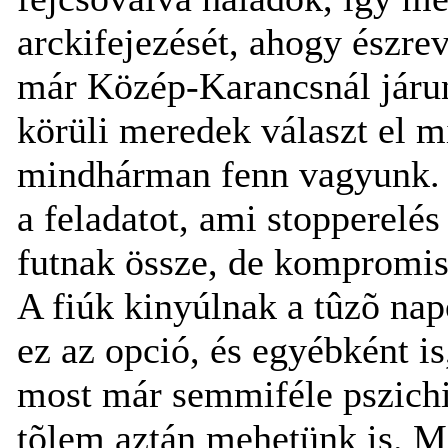
arckifejezését, ahogy észre
már Közép-Karancsnál járun
körüli meredek választ el mi
mindhárman fenn vagyunk. E
a feladatot, ami stopperelé
futnak össze, de kompromi
A fiúk kinyúlnak a tûzõ na
ez az opció, és egyébként i
most már semmiféle pszich
tõlem aztán mehetünk is. M