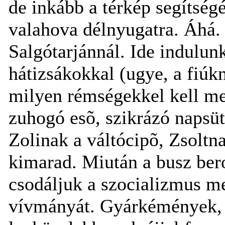
de inkább a térkép segítség
valahova délnyugatra. Áhá. 
Salgótarjánnál. Ide indulunk
hátizsákokkal (ugye, a fiúkn
milyen rémségekkel kell me
zuhogó esõ, szikrázó napsüt
Zolinak a váltócipõ, Zsoltn
kimarad. Miután a busz bero
csodáljuk a szocializmus m
vívmányát. Gyárkémények, l