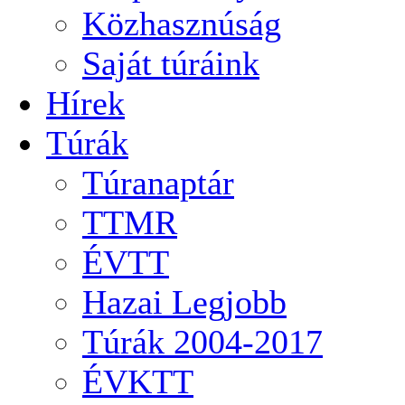
Közhasznúság
Saját túráink
Hírek
Túrák
Túranaptár
TTMR
ÉVTT
Hazai Legjobb
Túrák 2004-2017
ÉVKTT