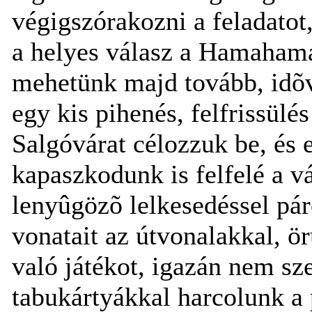
végigszórakozni a feladatot
a helyes válasz a Hamahama
mehetünk majd tovább, idõv
egy kis pihenés, felfrissülés
Salgóvárat célozzuk be, és e
kapaszkodunk is felfelé a v
lenyûgözõ lelkesedéssel páro
vonatait az útvonalakkal, ö
való játékot, igazán nem sz
tabukártyákkal harcolunk a