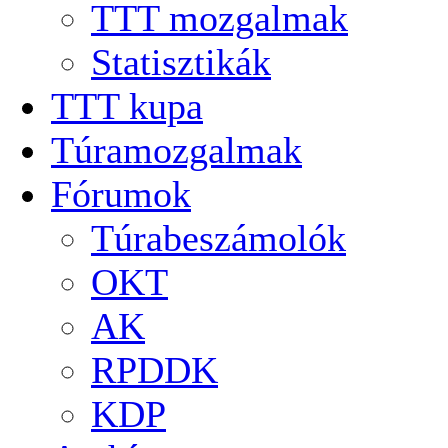
TTT mozgalmak
Statisztikák
TTT kupa
Túramozgalmak
Fórumok
Túrabeszámolók
OKT
AK
RPDDK
KDP