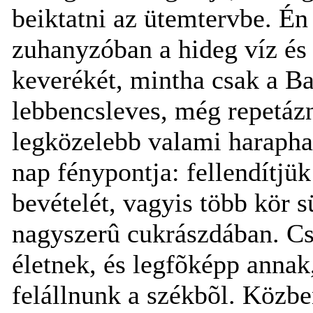
beiktatni az ütemtervbe. É
zuhanyzóban a hideg víz és 
keverékét, mintha csak a Ba
lebbencsleves, még repetázni
legközelebb valami harapha
nap fénypontja: fellendítjü
bevételét, vagyis több kör s
nagyszerû cukrászdában. Cs
életnek, és legfõképp anna
felállnunk a székbõl. Közbe