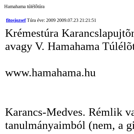
Hamahama túlélőtúra
fitosjozsef
Túra éve: 2009
2009.07.23 21:21:51
Krémestúra Karancslapujtõ
avagy V. Hamahama Túlélõtúr
www.hamahama.hu
Karancs-Medves. Rémlik va
tanulmányaimból (nem, a g