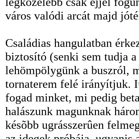
legközelebb csak éjjel fogu
város valódi arcát majd jót
Családias hangulatban érke
biztosító (senki sem tudja a
lehömpölygünk a buszról, m
tornaterem felé irányítjuk. 
fogad minket, mi pedig bet
halászunk magunknak három
késõbb ugrásszerûen felmeg
az idegek próbája, ugyanis 