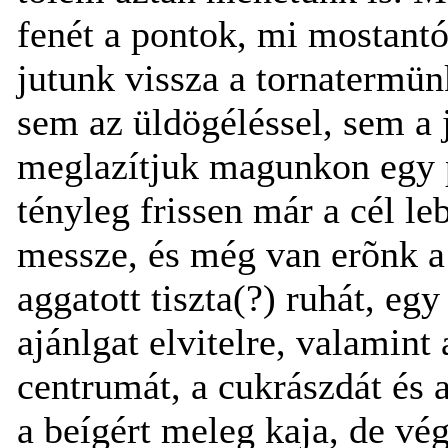
fenét a pontok, mi mostant
jutunk vissza a tornatermü
sem az üldögéléssel, sem a j
meglazítjuk magunkon egy p
tényleg frissen már a cél le
messze, és még van erõnk a
aggatott tiszta(?) ruhát, egy
ajánlgat elvitelre, valamint
centrumát, a cukrászdát és 
a beígért meleg kaja, de vég