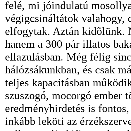
felé, mi jóindulatú mosollya
végigcsináltátok valahogy, 
elfogytak. Aztán kidõlünk. 
hanem a 300 pár illatos bak
ellazulásban. Még félig sin
hálózsákunkban, és csak má
teljes kapacitásban mûködik
szuszogó, mocorgó ember töl
eredményhirdetés is fontos, 
inkább leköti az érzékszerv