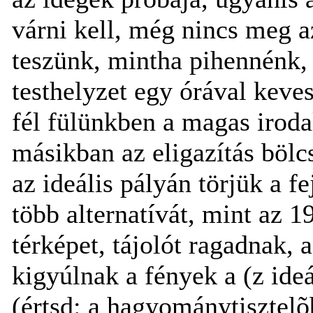
várni kell, még nincs meg a
teszünk, mintha pihennénk, 
testhelyzet egy órával kev
fél fülünkben a magas irod
másikban az eligazítás bölc
az ideális pályán törjük a 
több alternatívát, mint az 1
térképet, tájolót ragadnak, 
kigyúlnak a fények a (z ide
(értsd: a hagyománytisztelõ