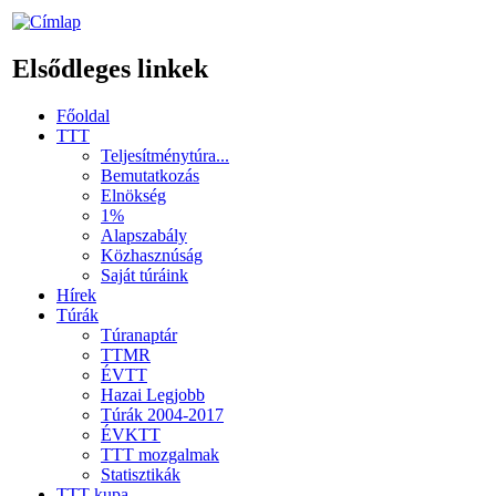
Elsődleges linkek
Főoldal
TTT
Teljesítménytúra...
Bemutatkozás
Elnökség
1%
Alapszabály
Közhasznúság
Saját túráink
Hírek
Túrák
Túranaptár
TTMR
ÉVTT
Hazai Legjobb
Túrák 2004-2017
ÉVKTT
TTT mozgalmak
Statisztikák
TTT kupa