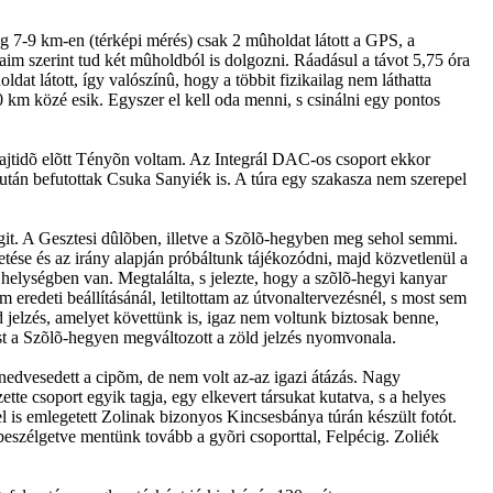
 7-9 km-en (térképi mérés) csak 2 mûholdat látott a GPS, a
taim szerint tud két mûholdból is dolgozni. Ráadásul a távot 5,75 óra
dat látott, így valószínû, hogy a többit fizikailag nem láthatta
 km közé esik. Egyszer el kell oda menni, s csinálni egy pontos
a rajtidõ elõtt Tényõn voltam. Az Integrál DAC-os csoport ekkor
 után befutottak Csuka Sanyiék is. A túra egy szakasza nem szerepel
égit. A Gesztesi dûlõben, illetve a Szõlõ-hegyben meg sehol semmi.
etése és az irány alapján próbáltunk tájékozódni, majd közvetlenül a
elységben van. Megtalálta, s jelezte, hogy a szõlõ-hegyi kanyar
eredeti beállításánál, letiltottam az útvonaltervezésnél, s most sem
 jelzés, amelyet követtünk is, igaz nem voltunk biztosak benne,
st a Szõlõ-hegyen megváltozott a zöld jelzés nyomvonala.
nedvesedett a cipõm, de nem volt az-az igazi átázás. Nagy
te csoport egyik tagja, egy elkevert társukat kutatva, s a helyes
el is emlegetett Zolinak bizonyos Kincsesbánya túrán készült fotót.
t beszélgetve mentünk tovább a gyõri csoporttal, Felpécig. Zoliék