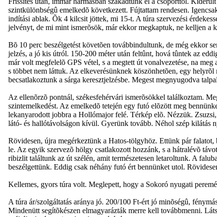
Frissítés után, immár hármasban szakadtunk el a csoporttól. Kiderült 
szintkülönbségû emelkedõ következett. Fújtattam rendesen. Igencsak j
indítási ablak. Õk 4 kilcsit jöttek, mi 15-t. A túra szervezési érdekes
jelvényt, de mi mint ismerõsök, már ekkor megkaptuk, ne kelljen a kö
Bõ 10 perc beszélgetést követõen továbbindultunk, de még ekkor sem
jelzés, a jó kis útról. 150-200 méter után feltûnt, hová tûntek az edd
már volt megfelelõ GPS vétel, s a megtett út vonalvezetése, na meg a 
s többet nem láttuk. Az elkeverésünknek köszönhetõen, egy helyrõl r
becsatlakoztunk a sárga keresztjelzésbe. Megest megnyugodva talpalt
Az ellenõrzõ pontnál, székesfehérvári ismerõsökkel találkoztam. Megk
szintemelkedést. Az emelkedõ tetején egy futó elõzött meg bennünke
lekanyarodott jobbra a Hollómajor felé. Térkép elõ. Nézzük. Zsuzsi, a
látó- és hallótávolságon kívül. Gyerünk tovább. Néhol szép kilátás n
Rövidesen, újra megérkeztünk a Hatos-tölgyhöz. Ettünk pár falatot, be
le. Az egyik szervezõ hölgy csatlakozott hozzánk, s a hátralévõ táv
ribizlit találtunk az út szélén, amit természetesen letaroltunk. A fa
beszélgettünk. Eddig csak néhány futó ért bennünket utol. Rövidese
Kellemes, gyors túra volt. Meglepett, hogy a Sokoró nyugati peremén
A túra ár/szolgáltatás aránya jó. 200/100 Ft-ért jó minõségû, fénymás
Mindenütt segítõkészen elmagyarázták merre kell továbbmenni. Látszi