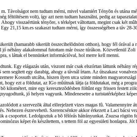
 m. Távolságot nem tudtam mérni, mivel valamiért Tényõn és utána még
ég féltöltésem volt), így azt nem tudtam használni, pedig az tapasztala
. Ahogy visszaértünk tényõre, s térképet váltottam, megint csak két mûhol
. Egy 21,15 km.es szakaszt tudtam mérni, így összességében a táv 28-30
l sikerült (hamarabb sikerült összecihelõdnöm otthon), hogy fél órával 
el jó néhány alakalommal futottam már össze túrákon. Közvetlenül Zoli
apra, s láttak el bennünket információval, hol merre kell menni.
ladtunk. Egy elágazás után, viszont már csak elszórtan láttunk néhány r
 sem segített egy darabig, ahogy a távnál írtam. Az útszakasz vonalvez
zemere Kossuth utcába, hiszen ilyen utca szinte minden magyarországi h
hogy ezt a földutat, az IGo mûútnak látja (a földutakat, még a program 
 kilométert, mire egy keresztezõdésben föltûnt egy frissen festett zöld
gnyugodtunk, jó helyen vagyunk. Mindenesetre a turistatérképhez képe
lódott a szervezõk által elõrejelzett vizes magas fû. Valamennyire át
és. Nehezen észrevehetõ. Szerencsénkre akkor érkezett a Laci bácsi vezet
tük a csoportot. Ledolgoztuk a bõ félórás hátrányunkat. Zsuzsa rögtön f
 ominózus képet én készítettem, s tettem föl az egyesületi honlapra. Jó