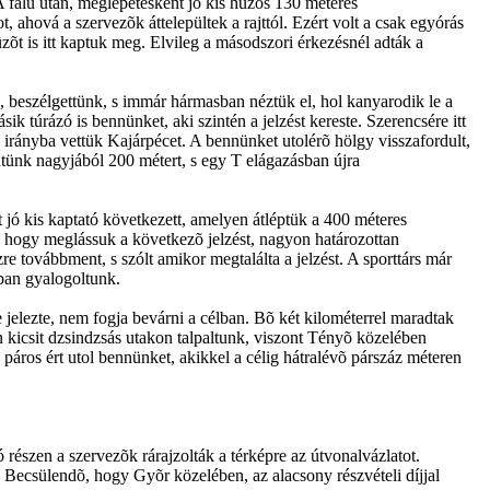
 A falu után, meglepetésként jó kis húzós 130 méteres
 ahová a szervezõk áttelepültek a rajttól. Ezért volt a csak egyórás
itûzõt is itt kaptuk meg. Elvileg a másodszori érkezésnél adták a
 beszélgettünk, s immár hármasban néztük el, hol kanyarodik le a
ik túrázó is bennünket, aki szintén a jelzést kereste. Szerencsére itt
e, irányba vettük Kajárpécet. A bennünket utolérõ hölgy visszafordult,
ntünk nagyjából 200 métert, s egy T elágazásban újra
t jó kis kaptató következett, amelyen átléptük a 400 méteres
, hogy meglássuk a következõ jelzést, nagyon határozottan
re továbbment, s szólt amikor megtalálta a jelzést. A sporttárs már
sban gyalogoltunk.
e jelezte, nem fogja bevárni a célban. Bõ két kilométerrel maradtak
n kicsit dzsindzsás utakon talpaltunk, viszont Tényõ közelében
ó páros ért utol bennünket, akikkel a célig hátralévõ párszáz méteren
 részen a szervezõk rárajzolták a térképre az útvonalvázlatot.
. Becsülendõ, hogy Gyõr közelében, az alacsony részvételi díjjal