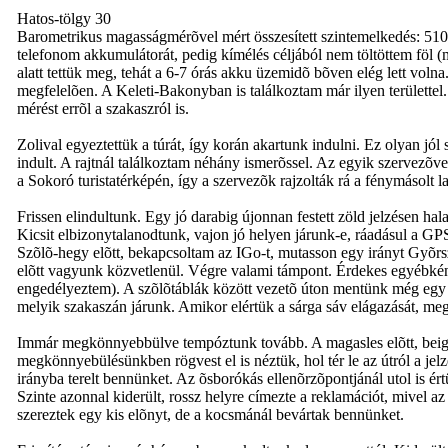
Hatos-tölgy 30
Barometrikus magasságmérõvel mért összesített szintemelkedés: 510
telefonom akkumulátorát, pedig kímélés céljából nem töltöttem föl (m
alatt tettük meg, tehát a 6-7 órás akku üzemidõ bõven elég lett volna
megfelelõen. A Keleti-Bakonyban is találkoztam már ilyen területtel
mérést errõl a szakaszról is.
Zolival egyeztettük a túrát, így korán akartunk indulni. Ez olyan jó
indult. A rajtnál találkoztam néhány ismerõssel. Az egyik szervezõv
a Sokoró turistatérképén, így a szervezõk rajzolták rá a fénymásolt l
Frissen elindultunk. Egy jó darabig újonnan festett zöld jelzésen ha
Kicsit elbizonytalanodtunk, vajon jó helyen járunk-e, ráadásul a GPS
Szõlõ-hegy elõtt, bekapcsoltam az IGo-t, mutasson egy irányt Gyõrs
elõtt vagyunk közvetlenül. Végre valami támpont. Érdekes egyébként, 
engedélyeztem). A szõlõtáblák között vezetõ úton mentünk még egy bõ
melyik szakaszán járunk. Amikor elértük a sárga sáv elágazását, me
Immár megkönnyebbülve tempóztunk tovább. A magasles elõtt, beigazo
megkönnyebülésünkben rögvest el is néztük, hol tér le az útról a jelz
irányba terelt bennünket. Az õsborókás ellenõrzõpontjánál utol is ér
Szinte azonnal kiderült, rossz helyre címezte a reklamációt, mivel az
szereztek egy kis elõnyt, de a kocsmánál bevártak bennünket.