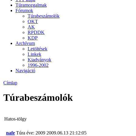
Túramozgalmak
Fórumok
Túrabeszámolók
OKT
AK
RPDDK
KDP
Archívum
Letöltések
Linkek
Kiadványok
1996-2002
Navigáció
Címlap
Túrabeszámolók
Hatos-tölgy
nafe
Túra éve: 2009
2009.06.13 21:12:05