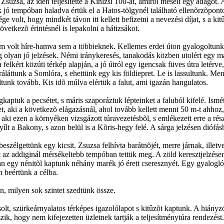
Zsuzsa, az idén teljesítette a Kinizsi 100-at, amirõl mesélt egy adagot.
ó tempóban haladva értük el a Hatos-tölgynél található ellenõrzõpontot,
sége volt, hogy mindkét távon itt kellett befizetni a nevezési díjat, s a k
vetkezõ érintésnél is lepakolni a hátizsákot.
 volt híre-hamva sem a többieknek. Kellemes erdei úton gyalogoltunk,
ig olyan jó jelzések. Némi iránykeresés, tanakodás közben utolért egy más
felkért közúti térkép alapján, a jó útról egy igencsak füves útra letérv
áláttunk a Somlóra, s ehettünk egy kis földiepret. Le is lassultunk. Me
unk tovább. Kis idõ múlva elértük a falut, ami igazán hangulatos.
aptuk a pecsétet, s máris szaporáztuk lépteinket a faluból kifelé. Ismé
t, aki a következõ elágazásnál, ahol tovább kellett menni 50 m-t ahhoz
ki ezen a környéken vizsgázott túravezetésbõl, s emlékezett erre a rész
yílt a Bakony, s azon belül is a Kõris-hegy felé. A sárga jelzésen diófá
szélgettünk egy kicsit. Zsuzsa felhívta barátnõjét, merre járnak, illetv
ot az addiginál mérsékeltebb tempóban tettük meg. A zöld keresztjelzése
luban egy nénitõl kaptunk néhány marék jó érett cseresznyét. Egy gyalogl
n beértünk a célba.
, milyen sok szintet szedtünk össze.
olt, szürkeárnyalatos térképes igazolólapot s kitûzõt kaptunk. A hiányzó
k, hogy nem kifejezetten üzletnek tartják a teljesítménytúra rendezést