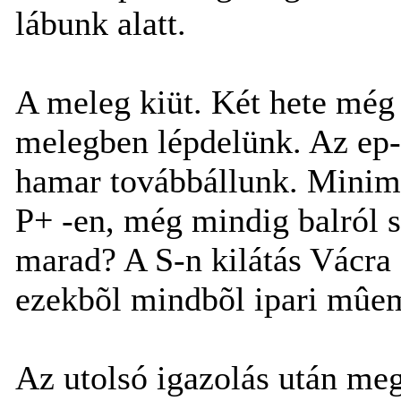
lábunk alatt.
A meleg kiüt. Két hete még 
melegben lépdelünk. Az ep-
hamar továbbállunk. Minimá
P+ -en, még mindig balról s
marad? A S-n kilátás Vácra 
ezekbõl mindbõl ipari mûe
Az utolsó igazolás után me