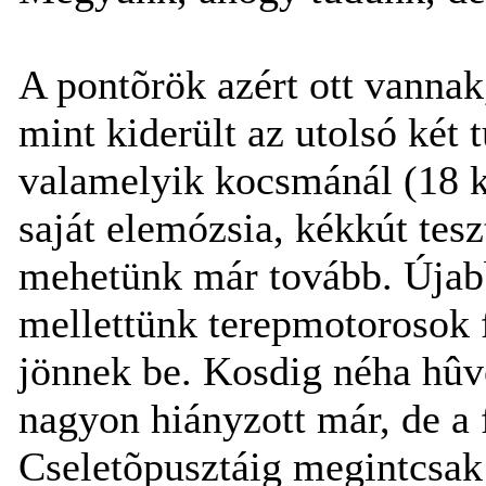
A pontõrök azért ott vannak
mint kiderült az utolsó két 
valamelyik kocsmánál (18 k
saját elemózsia, kékkút tes
mehetünk már tovább. Újabb
mellettünk terepmotorosok 
jönnek be. Kosdig néha hûv
nagyon hiányzott már, de a f
Cseletõpusztáig megintcsak