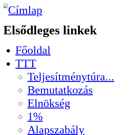
Elsődleges linkek
Főoldal
TTT
Teljesítménytúra...
Bemutatkozás
Elnökség
1%
Alapszabály