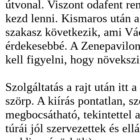
útvonal. Viszont odafent re
kezd lenni. Kismaros után a
szakasz következik, ami Vác
érdekesebbé. A Zenepavilon
kell figyelni, hogy növeksz
Szolgáltatás a rajt után itt 
szörp. A kiírás pontatlan, s
megbocsátható, tekintettel 
túrái jól szervezettek és ell