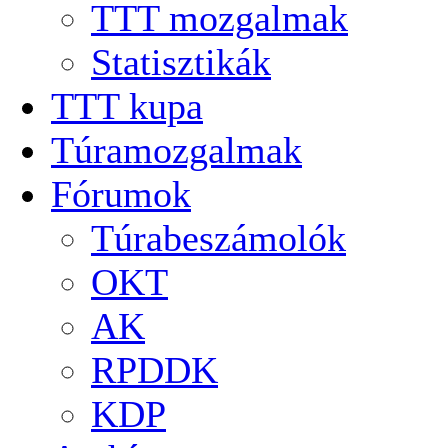
TTT mozgalmak
Statisztikák
TTT kupa
Túramozgalmak
Fórumok
Túrabeszámolók
OKT
AK
RPDDK
KDP