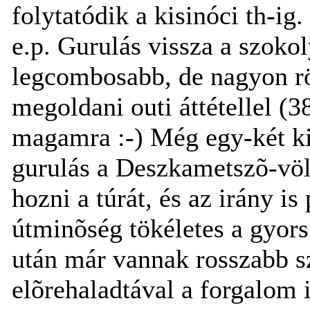
folytatódik a kisinóci th-ig.
e.p. Gurulás vissza a szokol
legcombosabb, de nagyon rö
megoldani outi áttétellel (
magamra :-) Még egy-két ki
gurulás a Deszkametszõ-völg
hozni a túrát, és az irány i
útminõség tökéletes a gyors
után már vannak rosszabb s
elõrehaladtával a forgalom 