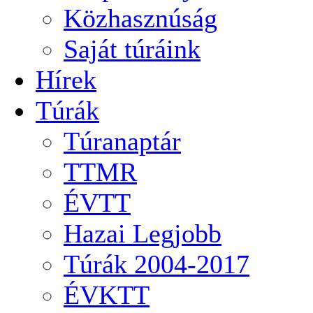
Közhasznúság
Saját túráink
Hírek
Túrák
Túranaptár
TTMR
ÉVTT
Hazai Legjobb
Túrák 2004-2017
ÉVKTT