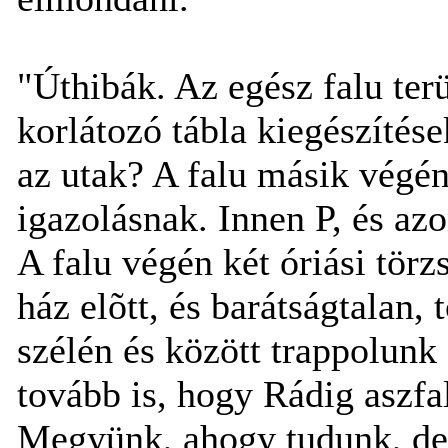
"Úthibák. Az egész falu terü
korlátozó tábla kiegészítés
az utak? A falu másik végé
igazolásnak. Innen P, és az
A falu végén két óriási törz
ház elõtt, és barátságtalan, 
szélén és között trappolunk
tovább is, hogy Rádig aszfa
Megyünk, ahogy tudunk, de