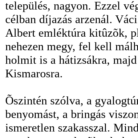
település, nagyon. Ezzel vé
célban díjazás arzenál. Váci
Albert emléktúra kitûzõk, 
nehezen megy, fel kell málh
holmit is a hátizsákra, majd
Kismarosra.
Õszintén szólva, a gyalogtú
benyomást, a bringás viszon
ismeretlen szakasszal. Min