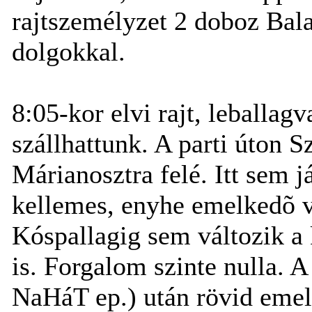
rajtszemélyzet 2 doboz Bala
dolgokkal.
8:05-kor elvi rajt, leballag
szállhattunk. A parti úton S
Márianosztra felé. Itt sem 
kellemes, enyhe emelkedõ v
Kóspallagig sem változik a k
is. Forgalom szinte nulla. 
NaHáT ep.) után rövid emelk