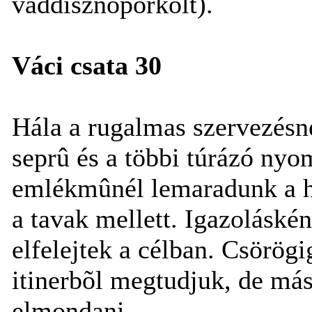
vaddisznópörkölt).
Váci csata 30
Hála a rugalmas szervezésnek
seprû és a többi túrázó ny
emlékmûnél lemaradunk a hu
a tavak mellett. Igazoláskén
elfelejtek a célban. Csörögi
itinerbõl megtudjuk, de más
elmondani.