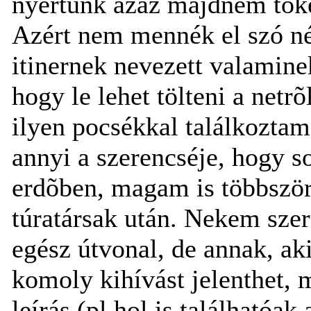
nyertünk azaz majdnem töké
Azért nem mennék el szó né
itinernek nevezett valamine
hogy le lehet tölteni a netrõ
ilyen pocsékkal találkoztam
annyi a szerencséje, hogy s
erdõben, magam is többszö
túratársak után. Nekem sze
egész útvonal, de annak, ak
komoly kihívást jelenthet, 
leírás (pl hol is találhatóak