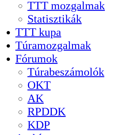
TTT mozgalmak
Statisztikák
TTT kupa
Túramozgalmak
Fórumok
Túrabeszámolók
OKT
AK
RPDDK
KDP