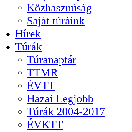
Közhasznúság
Saját túráink
Hírek
Túrák
Túranaptár
TTMR
ÉVTT
Hazai Legjobb
Túrák 2004-2017
ÉVKTT