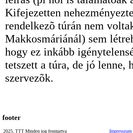
Kifejezetten nehezményezte
rendelkezõ túrán nem voltak
Makkosmáriánál) sem létreh
hogy ez inkább igénytelens
tetszett a túra, de jó lenne
szervezõk.
footer
2025. TTT Minden jog fenntartva
Impresszum