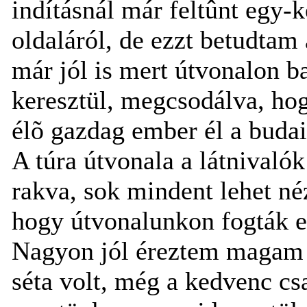
indításnál már feltûnt egy-k
oldaláról, de ezzt betudta
már jól is mert útvonalon b
keresztül, megcsodálva, hogy
élõ gazdag ember él a budai 
A túra útvonala a látnivaló
rakva, sok mindent lehet né
hogy útvonalunkon fogták e
Nagyon jól éreztem magam a 
séta volt, még a kedvenc c