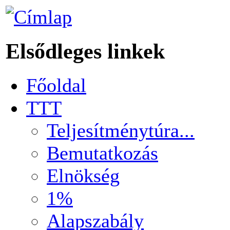
Elsődleges linkek
Főoldal
TTT
Teljesítménytúra...
Bemutatkozás
Elnökség
1%
Alapszabály