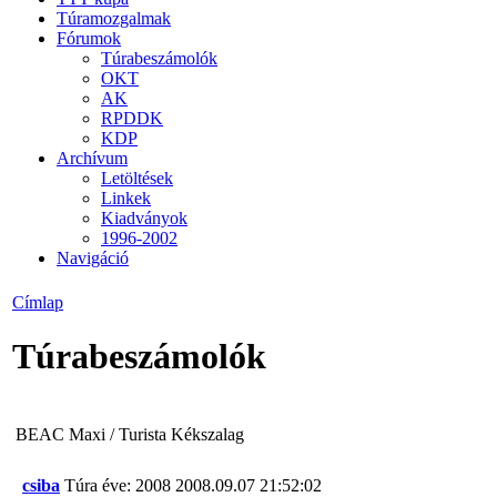
Túramozgalmak
Fórumok
Túrabeszámolók
OKT
AK
RPDDK
KDP
Archívum
Letöltések
Linkek
Kiadványok
1996-2002
Navigáció
Címlap
Túrabeszámolók
BEAC Maxi / Turista Kékszalag
csiba
Túra éve: 2008
2008.09.07 21:52:02