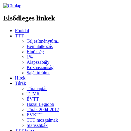
Elsődleges linkek
Főoldal
TTT
Teljesítménytúra...
Bemutatkozás
Elnökség
1%
Alapszabály
Közhasznúság
Saját túráink
Hírek
Túrák
Túranaptár
TTMR
ÉVTT
Hazai Legjobb
Túrák 2004-2017
ÉVKTT
TTT mozgalmak
Statisztikák
TTT kupa